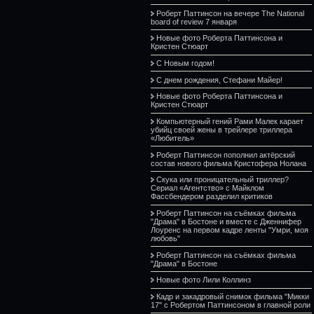
Роберт Паттинсон на вечере The National
board of review 7 января
Новые фото Роберта Паттинсона и
Кристен Стюарт
С Новым годом!
С днем рождения, Стефани Майер!
Новые фото Роберта Паттинсона и
Кристен Стюарт
Компьютерный гений Рами Малек карает
убийц своей жены в трейлере триллера
«Любитель»
Роберт Паттинсон пополнил актёрский
состав нового фильма Кристофера Нолана
Скука или проницательный триллер?
Сериал «Агентство» с Майклом
Фассбендером разделил критиков
Роберт Паттинсон на съёмках фильма
"Драма" в Бостоне и вместе с Дженнифер
Лоуренс на первом кадре ленты "Умри, моя
любовь"
Роберт Паттинсон на съёмках фильма
"Драма" в Бостоне
Новые фото Лили Коллинз
Кадр и закадровый снимок фильма "Микки
17" с Робертом Паттинсоном в главной роли