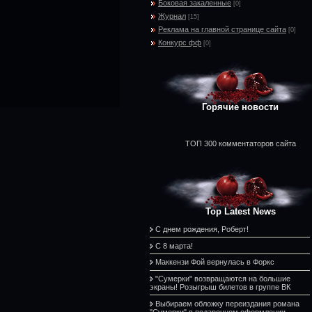
Боковая закаленные
[0]
Журнал
[15]
Реклама на главной странице сайта
[0]
Конкурс фф
[0]
Горячие новости
ТОП 300 комментаторов сайта
Top Latest News
С днем рождения, Роберт!
С 8 марта!
Маккензи Фой вернулась в Форкс
"Сумерки" возвращаются на большие
экраны! Розыгрыш билетов в группе ВК
Выбираем обложку переиздания романа
"Сумерки" в подарочном оформлении