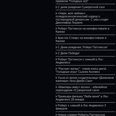
приквела "Голодных игр"
С днем рождения Сумеречной саги
«Умри, моя любовь»:
псевдопсихологический хоррор о
послеродовой депрессии. С ума сходит
Дженнифер Лоуренс
Роберт Паттинсон на кинофестивале в
Каннах
Кристен Стюарт на кинофестивале в
Каннах
С Днем рождения, Роберт Паттинсон!
С Днем Победы!
Роберт Паттинсон с семьёй в Лос-
Анджелесе
"Рассвет жатвы" - новая книга цикла
"Голодные игры" Сьюзен Коллинз
Ушла из жизни создательница «Дневников
вампира» Лиза Джейн Смит
«Вампиры живут вечно» - юбилейное
переиздание «Сумеречной саги»
Премьера фильма "Люби меня" в Лос-
Анджелесе 28 января
Роберт с семьёй в Лос-Анджелесе 3
февраля
Новые снимки Роберта Паттинсона