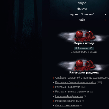
видео
форум
журнал "tr review"
сайт
Форма входа
Войти через uID
Старая форма входа
Категории раздела
Слайдер на главной странице фанфикшен
Реклама в боковой панели сайта
[588]
Реклама на форуме
[173]
Реклама личных страничек
[0]
Новинки фанфикшена
[5]
Новинки закаленные
[0]
Форум закаленные
[0]