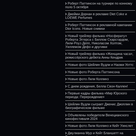
Роберт Паттинсон на турнире по конному
поло 5 октября
Джейми Дорнан в рекламе Diet Coke и
LOEWE Perfumes
Роберт Паттинсон в рекламной кампании
Dior Icons. Новые снимки
Новый трейлер фильма «Носферату»
Роберта Эггерса с Биллом Скарсгардом,
Лили-Роуз Депп, Николасом Холтом,
Уиллемом Дефо и другими
Новый трейлер фильма «Женщина часа»,
режиссёрского дебюта Анны Кендрик
Новые фото Шейлин Вудли и Наоми Уоттс
Новые фото Роберта Паттинсона
Новые фото Лили Коллинз
С днем рождения, Белла Свон-Каллен!
Первые кадры фильма «Мир Юрского
периода: Перерождение»
Шейлин Вудли сыграет Дженис Джоплин в
биографическом фильме
Объявлены победители Венецианского
кинофестиваля 2024
Новые фото Лили Коллинз и Кейт Уинслет
Джулианна Мур и Кейт Бланшетт на