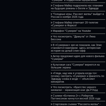
Стефани Майер подразнила нас планами
на будущие романы о Белле и Эдварде
"Голодные игры: Рассвет жатвы" выйдет в
России в ноябре 2026 года
Стефани Майер отмечает 20-тилетие
«Сумерек» в Форксе!
Марафон "Сумерек" на Youtube
Что посмотреть: "Дракула" от Люка
Бессона
В «Сумерках» зря не показали, как Элис
становится вампиром: здесь интересная
история на целый спин-офф
Актер предложил идею для нового фильма
"Сумерки"
Культовая сага "Сумерки" вернется на
большие экраны
«Гляди, над чем я угорала когда-то»:
почему смотреть «Сумерки» и фанатеть по
Эдварду снова в моде — объясняет
кинокритик
Что посмотреть: «Братство черного
кинжала» - экранизация книг Дж.Р.Уорд
Съемки «Бэтмена-2» с Робертом
Паттинсоном начнутся весной 2026 года
Стартовали съемки "Рассвета жатвы" -