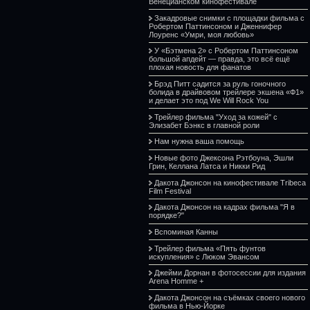
Венецианском кинофестивале
Закадровые снимки с площадки фильма с
Робертом Паттинсоном и Дженнифер
Лоуренс «Умри, моя любовь»
У «Бэтмена 2» с Робертом Паттинсоном
большой апдейт — правда, это всё ещё
плохая новость для фанатов
Брэд Питт садится за руль гоночного
болида в драйвовом трейлере экшена «Ф1»
и делает это под We Will Rock You
Трейлер фильма "Уход за кожей" с
Элизабет Бэнкс в главной роли
Нам нужна ваша помощь
Новые фото Джексона Рэтбоуна, Эшли
Грин, Келлана Латса и Никки Рид
Дакота Джонсон на кинофестивале Tribeca
Film Festival
Дакота Джонсон на кадрах фильма "Я в
порядке?"
Вспоминая Канны
Трейлер фильма «Пять фунтов
искупления» с Люком Эвансом
Джейми Дорнан в фотосессии для издания
Arena Homme +
Дакота Джонсон на съёмках своего нового
фильма в Нью-Йорке