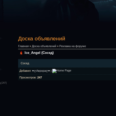
Доска объявлений
Главная
»
Доска объявлений
»
Реклама на форуме
Ice_Angel (Сосед)
Сосед
Добавил
:
♥ღАврораღ♥
|
Просмотров
:
247
а
[267]