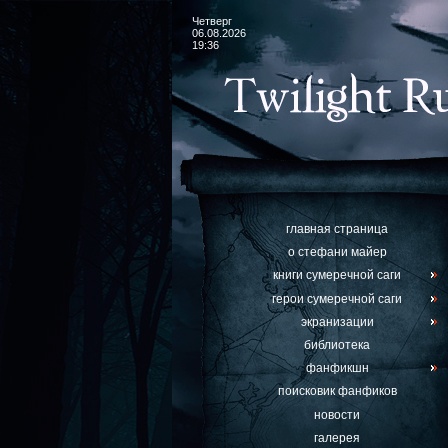
Четверг
06.08.2026
19:36
главная страница
о стефани майер
книги сумеречной саги
герои сумеречной саги
экранизации
библиотека
фанфикшн
поисковик фанфиков
новости
галерея