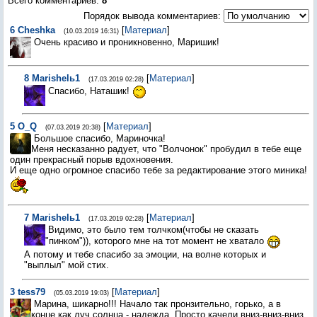
Всего комментариев
:
8
Порядок вывода комментариев:
6
Cheshka
[
Материал
]
(10.03.2019 16:31)
Очень красиво и проникновенно, Маришик!
8
Marishelь1
[
Материал
]
(17.03.2019 02:28)
Спасибо, Наташик!
5
O_Q
[
Материал
]
(07.03.2019 20:38)
Большое спасибо, Мариночка!
Меня несказанно радует, что "Волчонок" пробудил в тебе еще
один прекрасный порыв вдохновения.
И еще одно огромное спасибо тебе за редактирование этого миника!
7
Marishelь1
[
Материал
]
(17.03.2019 02:28)
Видимо, это было тем толчком(чтобы не сказать
"пинком")), которого мне на тот момент не хватало
А потому и тебе спасибо за эмоции, на волне которых и
"выплыл" мой стих.
3
tess79
[
Материал
]
(05.03.2019 19:03)
Марина, шикарно!!! Начало так пронзительно, горько, а в
конце как луч солнца - надежда. Просто качели вниз-вниз-вниз