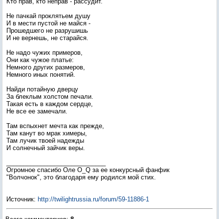
Кто прав, кто неправ - рассудит.
Не пачкай проклятьем душу
И в мести пустой не майся -
Прошедшего не разрушишь
И не вернешь, не старайся.
Не надо чужих примеров,
Они как чужое платье:
Немного других размеров,
Немного иных понятий.
Найди потайную дверцу
За блеклым холстом печали.
Такая есть в каждом сердце,
Не все ее замечали.
Там вспыхнет мечта как прежде,
Там канут во мрак химеры,
Там лучик твоей надежды
И солнечный зайчик веры.
_____________________________
Огромное спасибо Оле O_Q за ее конкурсный фанфик
"Волчонок", это благодаря ему родился мой стих.
Источник
:
http://twilightrussia.ru/forum/59-11886-1