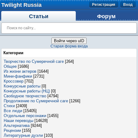
Twilight Russia
Регистрация
Вход
Статьи
Форум
Войти через uID
Старая форма входа
Категории
Творчество по Сумеречной саге
[264]
Общее
[1686]
Из жизни актеров
[1644]
Мини-фанфики
[2731]
Кроссовер
[702]
Конкурсные работы
[0]
Конкурсные работы (НЦ)
[0]
Свободное творчество
[4794]
Продолжение по Сумеречной саге
[1266]
Стихи
[2409]
Все люди
[15405]
Отдельные персонажи
[1455]
Наши переводы
[14628]
Альтернатива
[9244]
Рецензии
[155]
Литературные дуэли
[103]