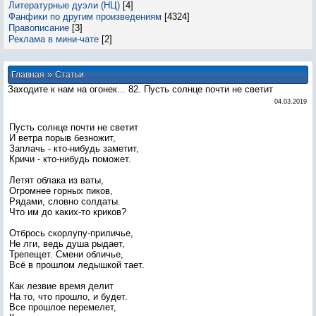
Литературные дуэли (НЦ)
[4]
Фанфики по другим произведениям
[4324]
Правописание
[3]
Реклама в мини-чате
[2]
»
Главная
Статьи
Заходите к нам на огонек... 82. Пусть солнце почти не светит
04.03.2019
Пусть солнце почти не светит
И ветра порыв безножит,
Заплачь - кто-нибудь заметит,
Кричи - кто-нибудь поможет.
Летят облака из ваты,
Огромнее горных пиков,
Рядами, словно солдаты.
Что им до каких-то криков?
Отбрось скорлупу-приличье,
Не лги, ведь душа рыдает,
Трепещет. Смени обличье,
Всё в прошлом ледышкой тает.
Как лезвие время делит
На то, что прошло, и будет.
Все прошлое перемелет,