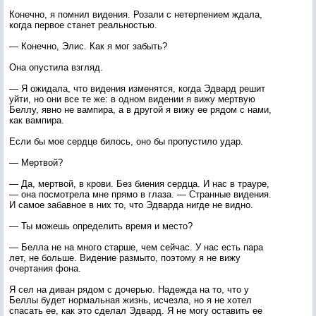
Конечно, я помнил видения. Розали с нетерпением ждала,
когда первое станет реальностью.
— Конечно, Элис. Как я мог забыть?
Она опустила взгляд.
— Я ожидала, что видения изменятся, когда Эдвард решит
уйти, но они все те же: в одном видении я вижу мертвую
Беллу, явно не вампира, а в другой я вижу ее рядом с нами,
как вампира.
Если бы мое сердце билось, оно бы пропустило удар.
— Мертвой?
— Да, мертвой, в крови. Без биения сердца. И нас в трауре,
— она посмотрела мне прямо в глаза. — Странные видения.
И самое забавное в них то, что Эдварда нигде не видно.
— Ты можешь определить время и место?
— Белла не на много старше, чем сейчас. У нас есть пара
лет, не больше. Видение размыто, поэтому я не вижу
очертания фона.
Я сел на диван рядом с дочерью. Надежда на то, что у
Беллы будет нормальная жизнь, исчезла, но я не хотел
спасать ее, как это сделал Эдвард. Я не могу оставить ее