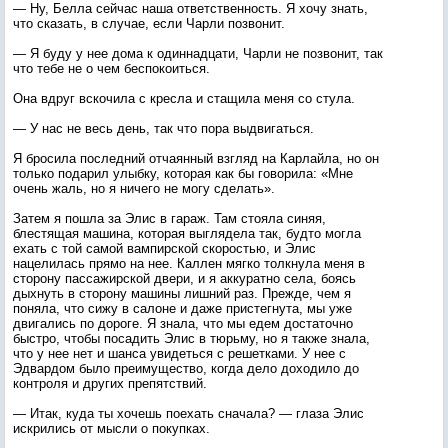
— Ну, Белла сейчас наша ответственность. Я хочу знать,
что сказать, в случае, если Чарли позвонит.
— Я буду у нее дома к одиннадцати, Чарли не позвонит, так
что тебе не о чем беспокоиться.
Она вдруг вскочила с кресла и стащила меня со стула.
— У нас не весь день, так что пора выдвигаться.
Я бросила последний отчаянный взгляд на Карлайла, но он
только подарил улыбку, которая как бы говорила: «Мне
очень жаль, но я ничего не могу сделать».
Затем я пошла за Элис в гараж. Там стояла синяя,
блестящая машина, которая выглядела так, будто могла
ехать с той самой вампирской скоростью, и Элис
нацелилась прямо на нее. Каллен мягко толкнула меня в
сторону пассажирской двери, и я аккуратно села, боясь
дыхнуть в сторону машины лишний раз. Прежде, чем я
поняла, что сижу в салоне и даже пристегнута, мы уже
двигались по дороге. Я знала, что мы едем достаточно
быстро, чтобы посадить Элис в тюрьму, но я также знала,
что у нее нет и шанса увидеться с решетками. У нее с
Эдвардом было преимущество, когда дело доходило до
контроля и других препятствий.
— Итак, куда ты хочешь поехать сначала? — глаза Элис
искрились от мысли о покупках.