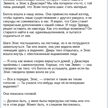
Эммете, а Элис в Джаспере? Мы оба потеряли что-то, с той
лишь разницей, что Эсми получила шанс стать матерью.
Белла вошла в нашу жизнь. Она привнесла новый взгляд,
чтобы оценить наше существование с другого ракурса, и ни
секунды не сомневалась в нас. Я верил, что Свон станет
прекрасным дополнением к нашей семье. И тогда Эдвард
решил оставить ее навсегда. Как это вообще возможно? Он
старался найти в нас единомышленников, и пытался
отдалиться от нее.
Шаги Элис послышались на лестнице, но я не потрудился
шевельнуться. Так или иначе, она уже видела меня
лежащим здесь в видениях. Дверь тихо открылась, и Элис
вошла внутрь с обеспокоенным выражением лица.
— Я хочу как можно скорее вернуться домой, у Джаспера
проблемы с самоконтролем. Хорошо, что там Эммет, — она
говорила так тихо, что Белла не услышала, даже если бы
Элис говорила прямо возле ее уха.
— Все в порядке, Элис, — ответил я таким же тихим
голосом. — Ты узнала что-нибудь еще об исчезнувших
видениях?
Она покачала головой.
— Должно быть, у меня была перегрузка системы или что-
то в этом роде. Может быть, я слишком беспокоюсь.