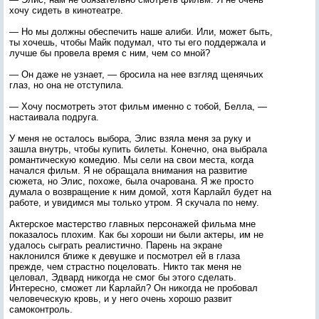
хочу сидеть в кинотеатре.
— Но мы должны обеспечить наше алиби. Или, может быть,
ты хочешь, чтобы Майк подумал, что ты его поддержала и
лучше бы провела время с ним, чем со мной?
— Он даже не узнает, — бросила на нее взгляд щенячьих
глаз, но она не отступила.
— Хочу посмотреть этот фильм именно с тобой, Белла, —
настаивала подруга.
У меня не осталось выбора, Элис взяла меня за руку и
зашла внутрь, чтобы купить билеты. Конечно, она выбрала
романтическую комедию. Мы сели на свои места, когда
начался фильм. Я не обращала внимания на развитие
сюжета, но Элис, похоже, была очарована. Я же просто
думала о возвращение к ним домой, хотя Карлайл будет на
работе, и увидимся мы только утром. Я скучала по нему.
Актерское мастерство главных персонажей фильма мне
показалось плохим. Как бы хороши ни были актеры, им не
удалось сыграть реалистично. Парень на экране
наклонился ближе к девушке и посмотрел ей в глаза
прежде, чем страстно поцеловать. Никто так меня не
целовал, Эдвард никогда не смог бы этого сделать.
Интересно, сможет ли Карлайл? Он никогда не пробовал
человеческую кровь, и у него очень хорошо развит
самоконтроль.