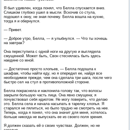
Я был удивлен, когда понял, что Белла спускается вниз.
Слишком глубоко ушел в мысли. Вскочив со стула,
подошел к окну, не зная почему. Белла вошла на кухню,
тогда я и обернулся.
— Привет.
— Доброе утро, Белла, — я улыбнулся. — Что ты хочешь
на завтрак?
Она переступила с одной ноги на другую и выглядела
смущенной. Может быть, Свон стеснялась быть здесь
наедине со мной.
— Достаточно просто хлопьев, — Белла подошла к
шкафам, чтобы найти еду, но я опередил ее, найдя все
необходимое прежде, чем она сделала три шага, после чего
быстро сел на стул в противоположной стороне.
Белла покраснела и наклонила голову так, что волосы
закрыли большую часть лица. Она явно смущена; я
почувствовал себя идиотом. Не могу поверить, что делаю
это. Белла села и начала насыпать в тарелку хлопья. Я
старался не пялиться, но было трудно не смотреть на нее.
Теперь, когда я понял, что она значит для меня, хотелось
больше никогда не выпускать ее из своего поля зрения.
Я должен сказать ей о своих чувствах. Должен, но не
сегодня.