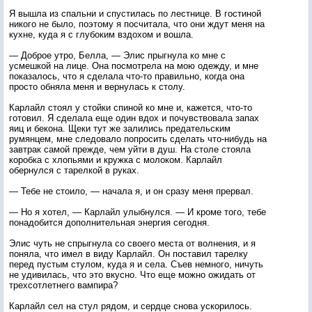
Я вышла из спальни и спустилась по лестнице. В гостиной
никого не было, поэтому я посчитала, что они ждут меня на
кухне, куда я с глубоким вздохом и вошла.
— Доброе утро, Белла, — Элис прыгнула ко мне с
усмешкой на лице. Она посмотрела на мою одежду, и мне
показалось, что я сделала что-то правильно, когда она
просто обняла меня и вернулась к столу.
Карлайл стоял у стойки спиной ко мне и, кажется, что-то
готовил. Я сделала еще один вдох и почувствовала запах
яиц и бекона. Щеки тут же залились предательским
румянцем, мне следовало попросить сделать что-нибудь на
завтрак самой прежде, чем уйти в душ. На столе стояла
коробка с хлопьями и кружка с молоком. Карлайл
обернулся с тарелкой в руках.
— Тебе не стоило, — начала я, и он сразу меня прервал.
— Но я хотел, — Карлайл улыбнулся. — И кроме того, тебе
понадобится дополнительная энергия сегодня.
Элис чуть не спрыгнула со своего места от волнения, и я
поняла, что имел в виду Карлайл. Он поставил тарелку
перед пустым стулом, куда я и села. Съев немного, ничуть
не удивилась, что это вкусно. Что еще можно ожидать от
трехсотлетнего вампира?
Карлайл сел на стул рядом, и сердце снова ускорилось.