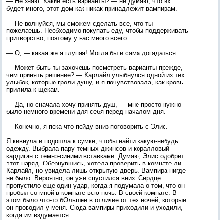
— Не знаю. Какие есть варианты? — не думаю, что их
будет много, этот дом как-никак принадлежит вампирам.
— Не волнуйся, мы сможем сделать все, что ты
пожелаешь. Необходимо покупать еду, чтобы поддерживать
притворство, поэтому у нас много всего.
— О, — какая же я глупая! Могла бы и сама догадаться.
— Может быть ты захочешь посмотреть варианты прежде,
чем принять решение? — Карлайл улыбнулся одной из тех
улыбок, которые грели душу, и я почувствовала, как кровь
прилила к щекам.
— Да, но сначала хочу принять душ, — мне просто нужно
было немного времени для себя перед началом дня.
— Конечно, я пока что пойду вниз поговорить с Элис.
Я кивнула и подошла к сумке, чтобы найти какую-нибудь
одежду. Выбрала пару темных джинсов и коралловый
кардиган с темно-синими вставками. Думаю, Элис одобрит
этот наряд. Обернувшись, хотела проверить в комнате ли
Карлайл, но увидела лишь открытую дверь. Вампира нигде
не было. Вероятно, он уже спустился вниз. Сердце
пропустило еще один удар, когда я подумала о том, что он
пробыл со мной в комнате всю ночь. В своей комнате. В
этом было что-то бОльшее в отличие от тех ночей, которые
он проводил у меня. Сюда вампиры приходили и уходили,
когда им вздумается.