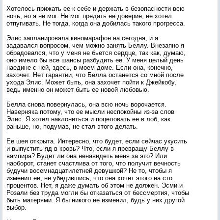
Хотелось прижать ее к себе и держать в безопасности всю
ночь, но я не мог. Не мог предать ее доверие, не хотел
отпугивать. Не тогда, когда она добилась такого прогресса.
Элис запланировала киномарафон на сегодня, и я
задавался вопросом, чем можно занять Беллу. Внезапно я
обрадовался, что у меня не бьется сердце, так как, думаю,
оно имело бы все шансы разбудить ее. У меня целый день
наедине с ней, здесь, в моем доме. Если она, конечно,
захочет. Нет гарантии, что Белла останется со мной после
ухода Элис. Может быть, она захочет пойти к Джейкобу,
ведь именно он может быть ее новой любовью.
Белла снова повернулась, она всю ночь ворочается.
Наверняка потому, что ее мысли неспокойны из-за слов
Элис. Я хотел наклониться и поцеловать ее в лоб, как
раньше, но, подумав, не стал этого делать.
Ее шея открыта. Интересно, что будет, если сейчас укусить
и выпустить яд в кровь? Что, если я превращу Беллу в
вампира? Будет ли она ненавидеть меня за это? Или
наоборот, станет счастлива от того, что получит вечность
будучи восемнадцатилетней девушкой? Не то, чтобы я
изменил ее, не убедившись, что она хочет этого на сто
процентов. Нет, я даже думать об этом не должен. Эсми и
Розали без труда могли бы отказаться от бессмертия, чтобы
быть матерями. Я бы никого не изменил, будь у них другой
выбор.