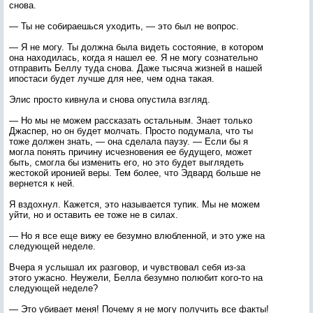
снова.
— Ты не собираешься уходить, — это был не вопрос.
— Я не могу. Ты должна была видеть состояние, в котором
она находилась, когда я нашел ее. Я не могу сознательно
отправить Беллу туда снова. Даже тысяча жизней в нашей
ипостаси будет лучше для нее, чем одна такая.
Элис просто кивнула и снова опустила взгляд.
— Но мы не можем рассказать остальным. Знает только
Джаспер, но он будет молчать. Просто подумала, что ты
тоже должен знать, — она сделала паузу. — Если бы я
могла понять причину исчезновения ее будущего, может
быть, смогла бы изменить его, но это будет выглядеть
жестокой иронией веры. Тем более, что Эдвард больше не
вернется к ней.
Я вздохнул. Кажется, это называется тупик. Мы не можем
уйти, но и оставить ее тоже не в силах.
— Но я все еще вижу ее безумно влюбленной, и это уже на
следующей неделе.
Вчера я услышал их разговор, и чувствовал себя из-за
этого ужасно. Неужели, Белла безумно полюбит кого-то на
следующей неделе?
— Это убивает меня! Почему я не могу получить все факты!