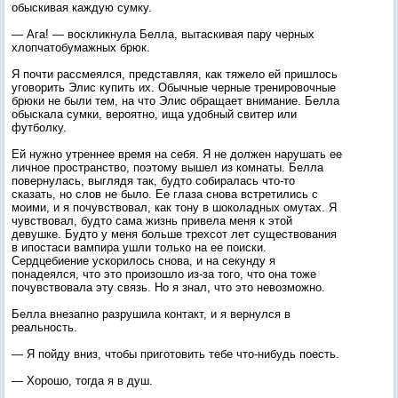
обыскивая каждую сумку.
— Ага! — воскликнула Белла, вытаскивая пару черных
хлопчатобумажных брюк.
Я почти рассмеялся, представляя, как тяжело ей пришлось
уговорить Элис купить их. Обычные черные тренировочные
брюки не были тем, на что Элис обращает внимание. Белла
обыскала сумки, вероятно, ища удобный свитер или
футболку.
Ей нужно утреннее время на себя. Я не должен нарушать ее
личное пространство, поэтому вышел из комнаты. Белла
повернулась, выглядя так, будто собиралась что-то
сказать, но слов не было. Ее глаза снова встретились с
моими, и я почувствовал, как тону в шоколадных омутах. Я
чувствовал, будто сама жизнь привела меня к этой
девушке. Будто у меня больше трехсот лет существования
в ипостаси вампира ушли только на ее поиски.
Сердцебиение ускорилось снова, и на секунду я
понадеялся, что это произошло из-за того, что она тоже
почувствовала эту связь. Но я знал, что это невозможно.
Белла внезапно разрушила контакт, и я вернулся в
реальность.
— Я пойду вниз, чтобы приготовить тебе что-нибудь поесть.
— Хорошо, тогда я в душ.