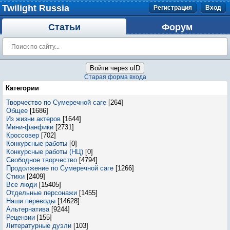
Twilight Russia
Регистрация
Вход
Статьи
Форум
Войти через uID
Старая форма входа
Категории
Творчество по Сумеречной саге
[264]
Общее
[1686]
Из жизни актеров
[1644]
Мини-фанфики
[2731]
Кроссовер
[702]
Конкурсные работы
[0]
Конкурсные работы (НЦ)
[0]
Свободное творчество
[4794]
Продолжение по Сумеречной саге
[1266]
Стихи
[2409]
Все люди
[15405]
Отдельные персонажи
[1455]
Наши переводы
[14628]
Альтернатива
[9244]
Рецензии
[155]
Литературные дуэли
[103]