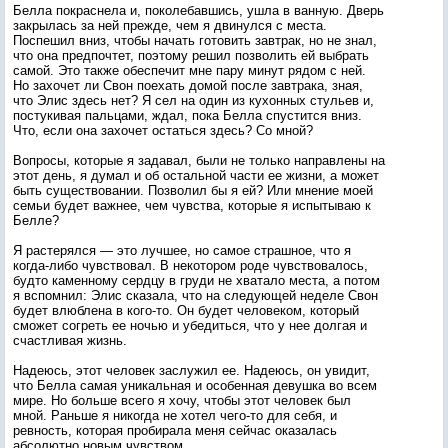
Белла покраснела и, поколебавшись, ушла в ванную. Дверь
закрылась за ней прежде, чем я двинулся с места.
Поспешил вниз, чтобы начать готовить завтрак, но не знал,
что она предпочтет, поэтому решил позволить ей выбрать
самой. Это также обеспечит мне пару минут рядом с ней.
Но захочет ли Свон поехать домой после завтрака, зная,
что Элис здесь нет? Я сел на один из кухонных стульев и,
постукивая пальцами, ждал, пока Белла спустится вниз.
Что, если она захочет остаться здесь? Со мной?
Вопросы, которые я задавал, были не только направлены на
этот день, я думал и об остальной части ее жизни, а может
быть существовании. Позволил бы я ей? Или мнение моей
семьи будет важнее, чем чувства, которые я испытываю к
Белле?
Я растерялся — это лучшее, но самое страшное, что я
когда-либо чувствовал. В некотором роде чувствовалось,
будто каменному сердцу в груди не хватало места, а потом
я вспомнил: Элис сказала, что на следующей неделе Свон
будет влюблена в кого-то. Он будет человеком, который
сможет согреть ее ночью и убедиться, что у нее долгая и
счастливая жизнь.
Надеюсь, этот человек заслужил ее. Надеюсь, он увидит,
что Белла самая уникальная и особенная девушка во всем
мире. Но больше всего я хочу, чтобы этот человек был
мной. Раньше я никогда не хотел чего-то для себя, и
ревность, которая пробирала меня сейчас оказалась
абсолютно новым чувством.