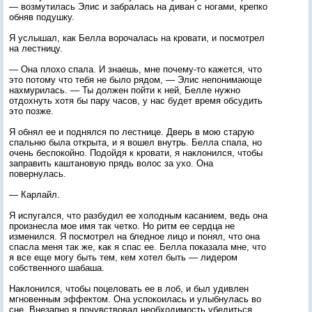
— возмутилась Элис и забралась на диван с ногами, крепко
обняв подушку.
Я услышал, как Белла ворочалась на кровати, и посмотрел
на лестницу.
— Она плохо спала. И знаешь, мне почему-то кажется, что
это потому что тебя не было рядом, — Элис непонимающе
нахмурилась. — Ты должен пойти к ней, Белле нужно
отдохнуть хотя бы пару часов, у нас будет время обсудить
это позже.
Я обнял ее и поднялся по лестнице. Дверь в мою старую
спальню была открыта, и я вошел внутрь. Белла спала, но
очень беспокойно. Подойдя к кровати, я наклонился, чтобы
заправить каштановую прядь волос за ухо. Она
повернулась.
— Карлайл.
Я испугался, что разбудил ее холодным касанием, ведь она
произнесла мое имя так четко. Но ритм ее сердца не
изменился. Я посмотрел на бледное лицо и понял, что она
спасла меня так же, как я спас ее. Белла показала мне, что
я все еще могу быть тем, кем хотел быть — лидером
собственного шабаша.
Наклонился, чтобы поцеловать ее в лоб, и был удивлен
мгновенным эффектом. Она успокоилась и улыбнулась во
сне. Внезапно я почувствовал необходимость убедиться,