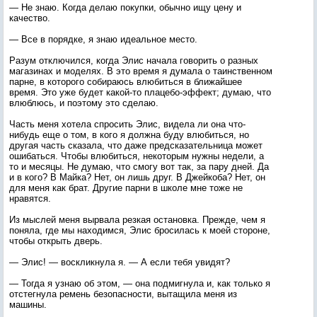
— Не знаю. Когда делаю покупки, обычно ищу цену и
качество.
— Все в порядке, я знаю идеальное место.
Разум отключился, когда Элис начала говорить о разных
магазинах и моделях. В это время я думала о таинственном
парне, в которого собираюсь влюбиться в ближайшее
время. Это уже будет какой-то плацебо-эффект; думаю, что
влюблюсь, и поэтому это сделаю.
Часть меня хотела спросить Элис, видела ли она что-
нибудь еще о том, в кого я должна буду влюбиться, но
другая часть сказала, что даже предсказательница может
ошибаться. Чтобы влюбиться, некоторым нужны недели, а
то и месяцы. Не думаю, что смогу вот так, за пару дней. Да
и в кого? В Майка? Нет, он лишь друг. В Джейкоба? Нет, он
для меня как брат. Другие парни в школе мне тоже не
нравятся.
Из мыслей меня вырвала резкая остановка. Прежде, чем я
поняла, где мы находимся, Элис бросилась к моей стороне,
чтобы открыть дверь.
— Элис! — воскликнула я. — А если тебя увидят?
— Тогда я узнаю об этом, — она подмигнула и, как только я
отстегнула ремень безопасности, вытащила меня из
машины.