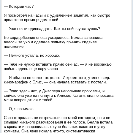
— Который час?
Я посмотрел на часы и с удивлением заметил, как быстро
пролетело время рядом с ней.
— Уже почти одиннадцать. Как ты себя чувствуешь?
Ее сердцебиение снова ускорилось. Белла заправила
волосы за ухо и сделала попытку принять сидячее
положение.
— Немного устала, но хорошо.
— Тебе не нужно вставать прямо сейчас, — я не возражаю
побыть здесь еще пару часов.
— Я обычно не сплю так долго. И кроме того, у меня ведь
киномарафон с Элис, — она начала вставать с постели.
— Элис здесь нет, у Джаспера небольшие проблемы, и
сейчас она уже на полпути к Аляске. Кстати, она попросила
меня попрощаться с тобой.
— О, я понимаю.
Свон старалась не встречаться со мной взглядом, но я не
слышал никакого разочарования в ее голосе. Белла встала
с кровати и направилась к куче больших пакетов в углу
комнаты. Она явно искала что-то, систематически