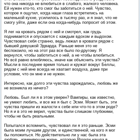
что она никогда не влюбиться в слабого, жалкого человека.
Ей нужен кто-то, кто смог бы заботиться о ней. Чувство,
которое я ощутил, когда наши глаза встретились на
маленькой кухне, усилилось в тысячу раз, и я знал, что не
смогу уйти, даже если она когда-нибудь попросит об этом.
Я лег на кровать рядом с ней и смотрел, как грудь
поднимается и опускается с каждым вдохом и выдохом.
Чувствовал себя странно, ведь лежал в кровати рядом с
бывшей девушкой Эдварда. Раньше меня это не
беспокоило, но на этот раз все было по-другому. Я
вернулся, чтобы заботиться о ней, а не чтобы влюбиться.
Но всё равно влюбляюсь, иначе как объяснить эти чувства?
Мысли в последнее время только и кружат вокруг Беллы,
рядом с ней мне всегда не хватает воздуха, даже при
условии, что он мне и не нужен.
Интересно, как долго эти чувства зарождались, любовь же
не возникла из ничего?
Любовь. Был ли я в этом уверен? Вампиры, как известно,
не умеют любить, и все же я был с Эсми. Может быть, эти
чувства пришли из жалости к себе или что-то в этом роде?
Но я и в это не верил, чувства были слишком глубокими,
чтобы не быть реальными.
Попытался вспомнить, чувствовал ли я это раньше. Эсми
была моим лучшим другом, и единственной, на кого я мог
бы положиться. Но действительно ли у нас была эта
любовь, изменяющая жизнь, которую Розали нашла в