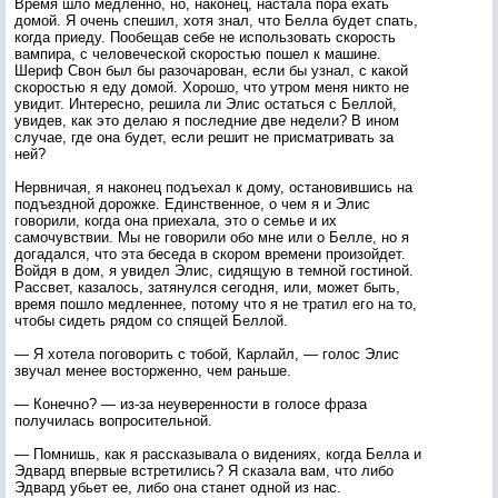
Время шло медленно, но, наконец, настала пора ехать
домой. Я очень спешил, хотя знал, что Белла будет спать,
когда приеду. Пообещав себе не использовать скорость
вампира, с человеческой скоростью пошел к машине.
Шериф Свон был бы разочарован, если бы узнал, с какой
скоростью я еду домой. Хорошо, что утром меня никто не
увидит. Интересно, решила ли Элис остаться с Беллой,
увидев, как это делаю я последние две недели? В ином
случае, где она будет, если решит не присматривать за
ней?
Нервничая, я наконец подъехал к дому, остановившись на
подъездной дорожке. Единственное, о чем я и Элис
говорили, когда она приехала, это о семье и их
самочувствии. Мы не говорили обо мне или о Белле, но я
догадался, что эта беседа в скором времени произойдет.
Войдя в дом, я увидел Элис, сидящую в темной гостиной.
Рассвет, казалось, затянулся сегодня, или, может быть,
время пошло медленнее, потому что я не тратил его на то,
чтобы сидеть рядом со спящей Беллой.
— Я хотела поговорить с тобой, Карлайл, — голос Элис
звучал менее восторженно, чем раньше.
— Конечно? — из-за неуверенности в голосе фраза
получилась вопросительной.
— Помнишь, как я рассказывала о видениях, когда Белла и
Эдвард впервые встретились? Я сказала вам, что либо
Эдвард убьет ее, либо она станет одной из нас.