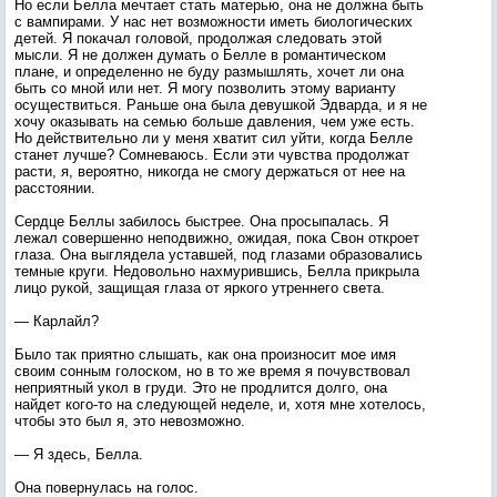
Но если Белла мечтает стать матерью, она не должна быть
с вампирами. У нас нет возможности иметь биологических
детей. Я покачал головой, продолжая следовать этой
мысли. Я не должен думать о Белле в романтическом
плане, и определенно не буду размышлять, хочет ли она
быть со мной или нет. Я могу позволить этому варианту
осуществиться. Раньше она была девушкой Эдварда, и я не
хочу оказывать на семью больше давления, чем уже есть.
Но действительно ли у меня хватит сил уйти, когда Белле
станет лучше? Сомневаюсь. Если эти чувства продолжат
расти, я, вероятно, никогда не смогу держаться от нее на
расстоянии.
Сердце Беллы забилось быстрее. Она просыпалась. Я
лежал совершенно неподвижно, ожидая, пока Свон откроет
глаза. Она выглядела уставшей, под глазами образовались
темные круги. Недовольно нахмурившись, Белла прикрыла
лицо рукой, защищая глаза от яркого утреннего света.
— Карлайл?
Было так приятно слышать, как она произносит мое имя
своим сонным голоском, но в то же время я почувствовал
неприятный укол в груди. Это не продлится долго, она
найдет кого-то на следующей неделе, и, хотя мне хотелось,
чтобы это был я, это невозможно.
— Я здесь, Белла.
Она повернулась на голос.