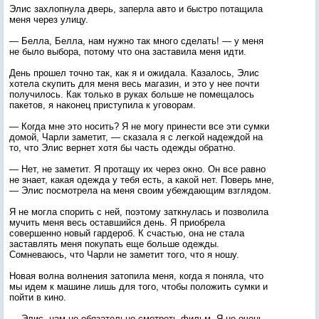
Элис захлопнула дверь, заперла авто и быстро потащила
меня через улицу.
— Белла, Белла, нам нужно так много сделать! — у меня
не было выбора, потому что она заставила меня идти.
День прошел точно так, как я и ожидала. Казалось, Элис
хотела скупить для меня весь магазин, и это у нее почти
получилось. Как только в руках больше не помещалось
пакетов, я наконец приступила к уговорам.
— Когда мне это носить? Я не могу принести все эти сумки
домой, Чарли заметит, — сказала я с легкой надеждой на
то, что Элис вернет хотя бы часть одежды обратно.
— Нет, не заметит. Я протащу их через окно. Он все равно
не знает, какая одежда у тебя есть, а какой нет. Поверь мне,
— Элис посмотрела на меня своим убеждающим взглядом.
Я не могла спорить с ней, поэтому заткнулась и позволила
мучить меня весь оставшийся день. Я приобрела
совершенно новый гардероб. К счастью, она не стала
заставлять меня покупать еще больше одежды.
Сомневаюсь, что Чарли не заметит того, что я ношу.
Новая волна волнения затопила меня, когда я поняла, что
мы идем к машине лишь для того, чтобы положить сумки и
пойти в кино.
— Элис, нам не обязательно смотреть фильм. Я не очень