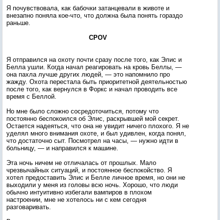
Я почувствовала, как бабочки затанцевали в животе и
внезапно поняла кое-что, что должна была понять гораздо
раньше.
CPOV
Я отправился на охоту почти сразу после того, как Элис и
Белла ушли. Когда начал реагировать на кровь Беллы, —
она пахла лучше других людей, — это напомнило про
жажду. Охота перестала быть приоритетной деятельностью
после того, как вернулся в Форкс и начал проводить все
время с Беллой.
Но мне было сложно сосредоточиться, потому что
постоянно беспокоился об Элис, раскрывшей мой секрет.
Остается надеяться, что она не увидит ничего плохого. Я не
уделял много внимания охоте, и был удивлен, когда понял,
что достаточно сыт. Посмотрел на часы, — нужно идти в
больницу, — и направился к машине.
Эта ночь ничем не отличалась от прошлых. Мало
чрезвычайных ситуаций, и постоянное беспокойство. Я
хотел предоставить Элис и Белле личное время, но они не
выходили у меня из головы всю ночь. Хорошо, что люди
обычно интуитивно избегали вампиров в плохом
настроении, мне не хотелось ни с кем сегодня
разговаривать.