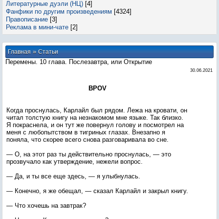
Литературные дуэли (НЦ)
[4]
Фанфики по другим произведениям
[4324]
Правописание
[3]
Реклама в мини-чате
[2]
»
Главная
Статьи
Перемены. 10 глава. Послезавтра, или Открытие
30.06.2021
BPOV
Когда проснулась, Карлайл был рядом. Лежа на кровати, он
читал толстую книгу на незнакомом мне языке. Так близко.
Я покраснела, и он тут же повернул голову и посмотрел на
меня с любопытством в тигриных глазах. Внезапно я
поняла, что скорее всего снова разговаривала во сне.
— О, на этот раз ты действительно проснулась, — это
прозвучало как утверждение, нежели вопрос.
— Да, и ты все еще здесь, — я улыбнулась.
— Конечно, я же обещал, — сказал Карлайл и закрыл книгу.
— Что хочешь на завтрак?