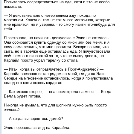
Попыталась сосредоточиться на еде, хотя и это не особо
помогало.
— Я действительно с нетерпением жду похода по
магазинам. Конечно, там не так много магазинов, которые
мне нравятся, но я уверена, что смогу найти что-нибудь для
тебя.
Я застонала, но начинать дискуссию с Элис не хотелось.
Она собирается купить одежду со мной или без меня, и я
хочу сама решить, что мне нравится. Вскоре поняла, что
сыта, но в тарелке еще оставалась еда. Я почувствовала
себя немного виноватой за то, что не смогу доесть, но
Карлайл просто убрал тарелку со стола.
— Итак, когда вы отправляетесь в Порт-Анджелес? —
Карлайл внезапно встал рядом со мной, глядя на Элис.
Сердце на мгновение остановилось, когда я почувствовала
холод его кожи сквозь кардиган.
— Как можно скорее, — она посмотрела на меня. — Когда
Белла будет готова.
Никогда не думала, что для шопинга нужно быть просто
готовой
.
— А когда вы вернетесь домой?
Элис перевела взгляд на Карлайла.