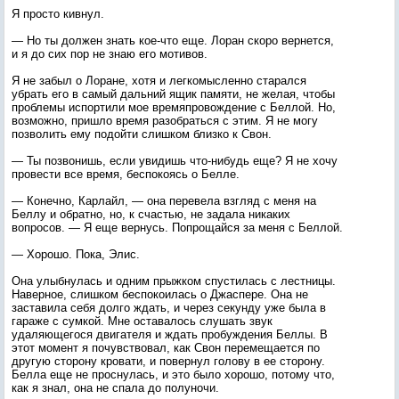
Я просто кивнул.
— Но ты должен знать кое-что еще. Лоран скоро вернется,
и я до сих пор не знаю его мотивов.
Я не забыл о Лоране, хотя и легкомысленно старался
убрать его в самый дальний ящик памяти, не желая, чтобы
проблемы испортили мое времяпровождение с Беллой. Но,
возможно, пришло время разобраться с этим. Я не могу
позволить ему подойти слишком близко к Свон.
— Ты позвонишь, если увидишь что-нибудь еще? Я не хочу
провести все время, беспокоясь о Белле.
— Конечно, Карлайл, — она перевела взгляд с меня на
Беллу и обратно, но, к счастью, не задала никаких
вопросов. — Я еще вернусь. Попрощайся за меня с Беллой.
— Хорошо. Пока, Элис.
Она улыбнулась и одним прыжком спустилась с лестницы.
Наверное, слишком беспокоилась о Джаспере. Она не
заставила себя долго ждать, и через секунду уже была в
гараже с сумкой. Мне оставалось слушать звук
удаляющегося двигателя и ждать пробуждения Беллы. В
этот момент я почувствовал, как Свон перемещается по
другую сторону кровати, и повернул голову в ее сторону.
Белла еще не проснулась, и это было хорошо, потому что,
как я знал, она не спала до полуночи.