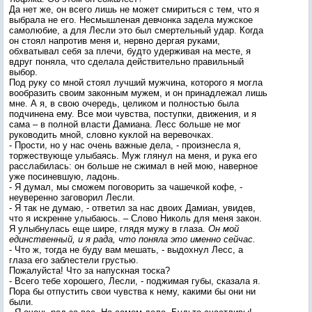
Да нет же, он всего лишь не может смириться с тем, что я
выбрала не его. Несмышленая девчонка задела мужское
самолюбие, а для Лесли это был смертельный удар. Когда
он стоял напротив меня и, нервно дергая руками,
обхватывал себя за плечи, будто удерживая на месте, я
вдруг поняла, что сделала действительно правильный
выбор.
Под руку со мной стоял лучший мужчина, которого я могла
вообразить своим законным мужем, и он принадлежал лишь
мне. А я, в свою очередь, целиком и полностью была
подчинена ему. Все мои чувства, поступки, движения, и я
сама – в полной власти Дамиана. Лесс больше не мог
руководить мной, словно куклой на веревочках.
- Прости, но у нас очень важные дела, - произнесла я,
торжествующе улыбаясь. Муж глянул на меня, и рука его
расслабилась: он больше не сжимал в ней мою, наверное
уже посиневшую, ладонь.
- Я думал, мы сможем поговорить за чашечкой кофе, -
неуверенно заговорил Лесли.
- Я так не думаю, - ответил за нас двоих Дамиан, увидев,
что я искренне улыбаюсь. – Слово Николь для меня закон.
Я улыбнулась еще шире, глядя мужу в глаза.
Он мой
единственный, и я рада, что поняла это именно сейчас.
- Что ж, тогда не буду вам мешать, - выдохнул Лесс, а
глаза его заблестели грустью.
Пожалуйста! Что за напускная тоска?
- Всего тебе хорошего, Лесли, - поджимая губы, сказала я.
Пора бы отпустить свои чувства к нему, какими бы они ни
были.