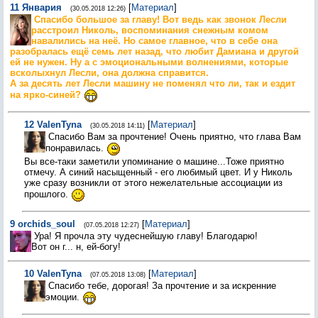
11
Январия
[
Материал
]
(30.05.2018 12:26)
Спасибо большое за главу! Вот ведь как звонок Лесли
расстроил Николь, воспоминания снежным комом
навалились на неё. Но самое главное, что в себе она
разобралась ещё семь лет назад, что любит Дамиана и другой
ей не нужен. Ну а с эмоциональными волнениями, которые
всколыхнул Лесли, она должна справится.
А за десять лет Лесли машину не поменял что ли, так и ездит
на ярко-синей?
12
ValenTyna
[
Материал
]
(30.05.2018 14:11)
Спасибо Вам за прочтение! Очень приятно, что глава Вам
понравилась.
Вы все-таки заметили упоминание о машине...Тоже приятно
отмечу. А синий насыщенный - его любимый цвет. И у Николь
уже сразу возникли от этого нежелательные ассоциации из
прошлого.
9
orchids_soul
[
Материал
]
(07.05.2018 12:27)
Ура! Я прочла эту чудеснейшую главу! Благодарю!
Вот он г... н, ей-богу!
10
ValenTyna
[
Материал
]
(07.05.2018 13:08)
Спасибо тебе, дорогая! За прочтение и за искренние
эмоции.