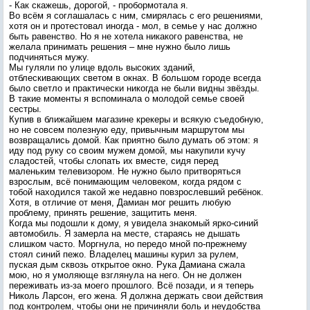
- Как скажешь, дорогой, - пробормотала я.
Во всём я соглашалась с ним, смирялась с его решениями,
хотя он и протестовал иногда - мол, в семье у нас должно
быть равенство. Но я не хотела никакого равенства, не
желала принимать решения – мне нужно было лишь
подчиняться мужу.
Мы гуляли по улице вдоль высоких зданий,
отблескивающих светом в окнах. В большом городе всегда
было светло и практически никогда не были видны звёзды.
В такие моменты я вспоминала о молодой семье своей
сестры.
Купив в ближайшем магазине крекеры и всякую съедобную,
но не совсем полезную еду, привычным маршрутом мы
возвращались домой. Как приятно было думать об этом: я
иду под руку со своим мужем домой, мы накупили кучу
сладостей, чтобы слопать их вместе, сидя перед
маленьким телевизором. Не нужно было притворяться
взрослым, всё понимающим человеком, когда рядом с
тобой находился такой же недавно повзрослевший ребёнок.
Хотя, в отличие от меня, Дамиан мог решить любую
проблему, принять решение, защитить меня.
Когда мы подошли к дому, я увидела знакомый ярко-синий
автомобиль. Я замерла на месте, стараясь не дышать
слишком часто. Моргнула, но передо мной по-прежнему
стоял синий пежо. Владелец машины курил за рулем,
пуская дым сквозь открытое окно. Рука Дамиана сжала
мою, но я умоляюще взглянула на него. Он не должен
переживать из-за моего прошлого. Всё позади, и я теперь
Николь Ларсон, его жена. Я должна держать свои действия
под контролем, чтобы они не причиняли боль и неудобства