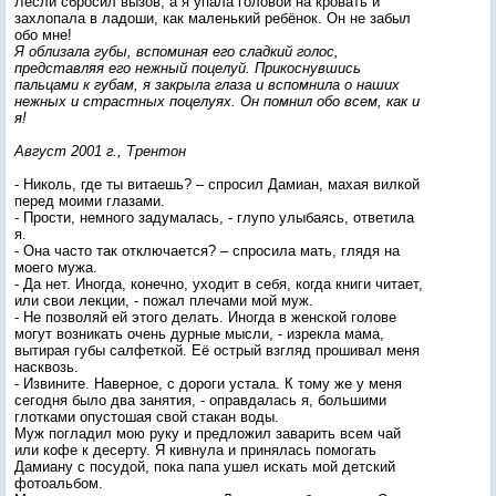
Лесли сбросил вызов, а я упала головой на кровать и
захлопала в ладоши, как маленький ребёнок. Он не забыл
обо мне!
Я облизала губы, вспоминая его сладкий голос,
представляя его нежный поцелуй. Прикоснувшись
пальцами к губам, я закрыла глаза и вспомнила о наших
нежных и страстных поцелуях. Он помнил обо всем, как и
я!
Август 2001 г., Трентон
- Николь, где ты витаешь? – спросил Дамиан, махая вилкой
перед моими глазами.
- Прости, немного задумалась, - глупо улыбаясь, ответила
я.
- Она часто так отключается? – спросила мать, глядя на
моего мужа.
- Да нет. Иногда, конечно, уходит в себя, когда книги читает,
или свои лекции, - пожал плечами мой муж.
- Не позволяй ей этого делать. Иногда в женской голове
могут возникать очень дурные мысли, - изрекла мама,
вытирая губы салфеткой. Её острый взгляд прошивал меня
насквозь.
- Извините. Наверное, с дороги устала. К тому же у меня
сегодня было два занятия, - оправдалась я, большими
глотками опустошая свой стакан воды.
Муж погладил мою руку и предложил заварить всем чай
или кофе к десерту. Я кивнула и принялась помогать
Дамиану с посудой, пока папа ушел искать мой детский
фотоальбом.