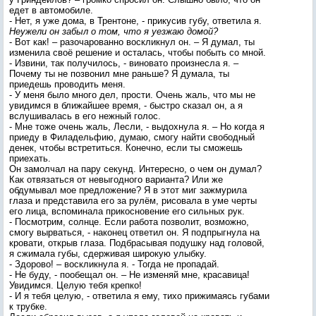
едет в автомобиле.
- Нет, я уже дома, в Трентоне, - прикусив губу, ответила я.
Неужели он забыл о том, что я уезжаю домой?
- Вот как! – разочарованно воскликнул он. – Я думал, ты
изменила своё решение и осталась, чтобы побыть со мной.
- Извини, так получилось, - виновато произнесла я. –
Почему ты не позвонил мне раньше? Я думала, ты
приедешь проводить меня.
- У меня было много дел, прости. Очень жаль, что мы не
увидимся в ближайшее время, - быстро сказал он, а я
вслушивалась в его нежный голос.
- Мне тоже очень жаль, Лесли, - выдохнула я. – Но когда я
приеду в Филадельфию, думаю, смогу найти свободный
денек, чтобы встретиться. Конечно, если ты сможешь
приехать.
Он замолчал на пару секунд. Интересно, о чем он думал?
Как отвязаться от невыгодного варианта? Или же
обдумывал мое предложение? Я в этот миг зажмурила
глаза и представила его за рулём, рисовала в уме черты
его лица, вспоминала прикосновение его сильных рук.
- Посмотрим, солнце. Если работа позволит, возможно,
смогу вырваться, - наконец ответил он. Я подпрыгнула на
кровати, открыв глаза. Подбрасывая подушку над головой,
я сжимала губы, сдерживая широкую улыбку.
- Здорово! – воскликнула я. - Тогда не пропадай.
- Не буду, - пообещал он. – Не изменяй мне, красавица!
Увидимся. Целую тебя крепко!
- И я тебя целую, - ответила я ему, тихо прижимаясь губами
к трубке.