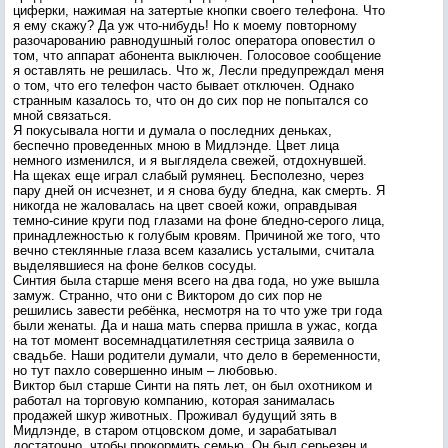
циферки, нажимая на затертые кнопки своего телефона. Что
я ему скажу? Да уж что-нибудь! Но к моему повторному
разочарованию равнодушный голос оператора оповестил о
том, что аппарат абонента выключен. Голосовое сообщение
я оставлять не решилась. Что ж, Лесли предупреждал меня
о том, что его телефон часто бывает отключен. Однако
странным казалось то, что он до сих пор не попытался со
мной связаться.
Я покусывала ногти и думала о последних деньках,
беспечно проведенных мною в Мидлэнде. Цвет лица
немного изменился, и я выглядела свежей, отдохнувшей.
На щеках еще играл слабый румянец. Бесполезно, через
пару дней он исчезнет, и я снова буду бледна, как смерть. Я
никогда не жаловалась на цвет своей кожи, оправдывая
темно-синие круги под глазами на фоне бледно-серого лица,
принадлежностью к голубым кровям. Причиной же того, что
вечно стеклянные глаза всем казались усталыми, считала
выделявшиеся на фоне белков сосуды.
Синтия была старше меня всего на два года, но уже вышла
замуж. Странно, что они с Виктором до сих пор не
решились завести ребёнка, несмотря на то что уже три года
были женаты. Да и наша мать сперва пришла в ужас, когда
на тот момент восемнадцатилетняя сестрица заявила о
свадьбе. Наши родители думали, что дело в беременности,
но тут пахло совершенно иным – любовью.
Виктор был старше Синти на пять лет, он был охотником и
работал на торговую компанию, которая занималась
продажей шкур животных. Проживал будущий зять в
Мидлэнде, в старом отцовском доме, и зарабатывал
достаточно, чтобы прокормить семью. Он был серьезен и