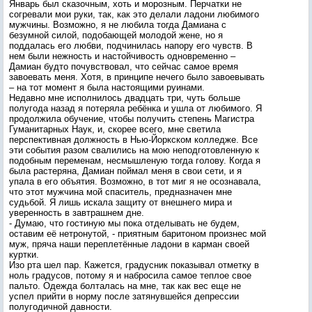
Январь был сказочным, хоть и морозным. Перчатки не
согревали мои руки, так, как это делали ладони любимого
мужчины. Возможно, я не любила тогда Дамиана с
безумной силой, подобающей молодой жене, но я
поддалась его любви, подчинилась напору его чувств. В
нем были нежность и настойчивость одновременно –
Дамиан будто почувствовал, что сейчас самое время
завоевать меня. Хотя, в принципе нечего было завоевывать
– на тот момент я была настоящими руинами.
Недавно мне исполнилось двадцать три, чуть больше
полугода назад я потеряла ребёнка и ушла от любимого. Я
продолжила обучение, чтобы получить степень Магистра
Гуманитарных Наук, и, скорее всего, мне светила
перспективная должность в Нью-Йоркском колледже. Все
эти события разом свалились на мою неподготовленную к
подобным переменам, несмышленую тогда голову. Когда я
была растеряна, Дамиан поймал меня в свои сети, и я
упала в его объятия. Возможно, в тот миг я не осознавала,
что этот мужчина мой спаситель, предназначен мне
судьбой. Я лишь искала защиту от внешнего мира и
уверенность в завтрашнем дне.
- Думаю, что гостиную мы пока отделывать не будем,
оставим её нетронутой, - приятным баритоном произнес мой
муж, пряча наши переплетённые ладони в карман своей
куртки.
Изо рта шел пар. Кажется, градусник показывал отметку в
ноль градусов, потому я и набросила самое теплое свое
пальто. Одежда болталась на мне, так как вес еще не
успел прийти в норму после затянувшейся депрессии
полугодичной давности.