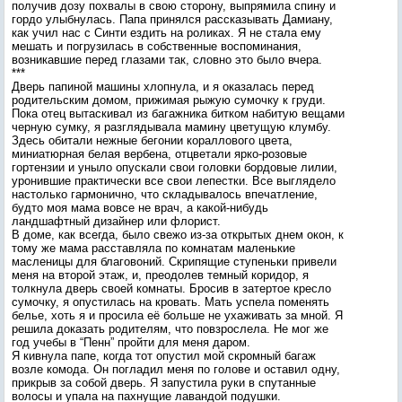
получив дозу похвалы в свою сторону, выпрямила спину и
гордо улыбнулась. Папа принялся рассказывать Дамиану,
как учил нас с Синти ездить на роликах. Я не стала ему
мешать и погрузилась в собственные воспоминания,
возникавшие перед глазами так, словно это было вчера.
***
Дверь папиной машины хлопнула, и я оказалась перед
родительским домом, прижимая рыжую сумочку к груди.
Пока отец вытаскивал из багажника битком набитую вещами
черную сумку, я разглядывала мамину цветущую клумбу.
Здесь обитали нежные бегонии кораллового цвета,
миниатюрная белая вербена, отцветали ярко-розовые
гортензии и уныло опускали свои головки бордовые лилии,
уронившие практически все свои лепестки. Все выглядело
настолько гармонично, что складывалось впечатление,
будто моя мама вовсе не врач, а какой-нибудь
ландшафтный дизайнер или флорист.
В доме, как всегда, было свежо из-за открытых днем окон, к
тому же мама расставляла по комнатам маленькие
масленицы для благовоний. Скрипящие ступеньки привели
меня на второй этаж, и, преодолев темный коридор, я
толкнула дверь своей комнаты. Бросив в затертое кресло
сумочку, я опустилась на кровать. Мать успела поменять
белье, хоть я и просила её больше не ухаживать за мной. Я
решила доказать родителям, что повзрослела. Не мог же
год учебы в “Пенн” пройти для меня даром.
Я кивнула папе, когда тот опустил мой скромный багаж
возле комода. Он погладил меня по голове и оставил одну,
прикрыв за собой дверь. Я запустила руки в спутанные
волосы и упала на пахнущие лавандой подушки.