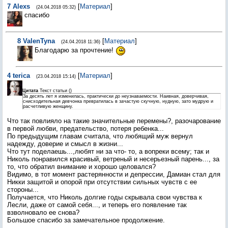
7
Alexs
[
Материал
]
(24.04.2018 05:32)
спасибо
8
ValenTyna
[
Материал
]
(24.04.2018 11:36)
Благодарю за прочтение!
4
terica
[
Материал
]
(23.04.2018 15:14)
Цитата
Текст статьи
(
)
За десять лет я изменилась, практически до неузнаваемости. Наивная, доверчивая,
снисходительная девчонка превратилась в зачастую скучную, нудную, зато мудрую и
расчетливую женщину.
Что так повлияло на такие значительные перемены?, разочарование
в первой любви, предательство, потеря ребенка...
По предыдущим главам считала, что любящий муж вернул
надежду, доверие и смысл в жизни...
Что тут поделаешь...,любят ни за что- то, а вопреки всему; так и
Николь понравился красивый, ветреный и несерьезный парень..., за
то, что обратил внимание и хорошо целовался?
Видимо, в тот момент растерянности и депрессии, Дамиан стал для
Никки защитой и опорой при отсутствии сильных чувств с ее
стороны...
Получается, что Николь долгие годы скрывала свои чувства к
Лесли, даже от самой себя..., и теперь его появление так
взволновало ее снова?
Большое спасибо за замечательное продолжение.