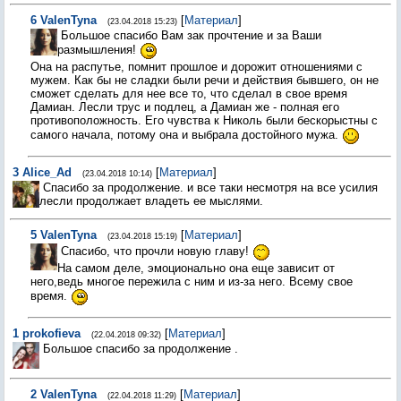
6
ValenTyna
[
Материал
]
(23.04.2018 15:23)
Большое спасибо Вам зак прочтение и за Ваши
размышления!
Она на распутье, помнит прошлое и дорожит отношениями с
мужем. Как бы не сладки были речи и действия бывшего, он не
сможет сделать для нее все то, что сделал в свое время
Дамиан. Лесли трус и подлец, а Дамиан же - полная его
противоположность. Его чувства к Николь были бескорыстны с
самого начала, потому она и выбрала достойного мужа.
3
Alice_Ad
[
Материал
]
(23.04.2018 10:14)
Спасибо за продолжение. и все таки несмотря на все усилия
лесли продолжает владеть ее мыслями.
5
ValenTyna
[
Материал
]
(23.04.2018 15:19)
Спасибо, что прочли новую главу!
На самом деле, эмоционально она еще зависит от
него,ведь многое пережила с ним и из-за него. Всему свое
время.
1
prokofieva
[
Материал
]
(22.04.2018 09:32)
Большое спасибо за продолжение .
2
ValenTyna
[
Материал
]
(22.04.2018 11:29)