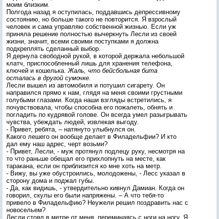
моим близким.
Полгода назад я оступилась, поддавшись депрессивному
состоянию, но больше такого не повторится. Я взрослый
человек и сама управляю собственной жизнью. Если уж
приняла решение полностью вычеркнуть Лесли из своей
жизни, значит, всеми своими поступками я должна
подкреплять сделанный выбор.
Я дернула свободной рукой, в которой держала небольшой
клатч, приспособленный лишь для хранения телефона,
ключей и кошелька.
Жаль, что бейсбольная бита
осталась в другой сумочке.
Лесли вышел из автомобиля и потушил сигарету. Он
направился прямо к нам, глядя на меня своими грустными
голубыми глазами. Когда наши взгляды встретились, я
почувствовала, чтобы способна его пожалеть, обнять и
погладить по кудрявой голове. Он всегда умел разыгрывать
чувства, убеждать людей, извлекая выгоду.
- Привет, ребята, – натянуто улыбнулся он.
Какого лешего он вообще делает в Филадельфии? И кто
дал ему наш адрес, черт возьми?
- Привет, Лесли, - муж протянул подлецу руку, несмотря на
то что раньше обещал его прихлопнуть на месте, как
таракана, если он приблизится ко мне хоть на метр.
- Вижу, вы уже обустроились, молодожены, - Лесс указал в
сторону дома и поджал губы.
- Да, как видишь, - утвердительно кивнул Дамиан. Когда он
говорил, скулы его были напряжены. – А что тебя-то
привело в Филадельфию? Неужели решил поздравить нас с
новосельем?
Лесли стоял в метре от меня, переминаясь с ноги на ногу. Я