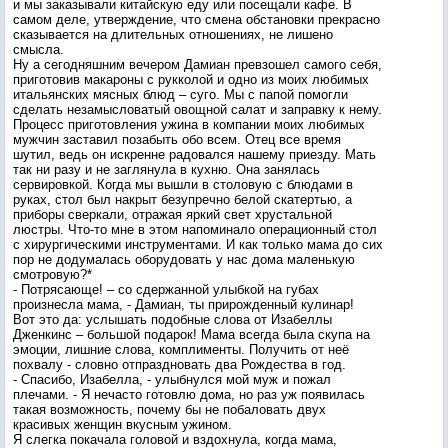
и мы заказывали китайскую еду или посещали кафе. В
самом деле, утверждение, что смена обстановки прекрасно
сказывается на длительных отношениях, не лишено
смысла.
Ну а сегодняшним вечером Дамиан превзошел самого себя,
приготовив макароны с рукколой и одно из моих любимых
итальянских мясных блюд – суго. Мы с папой помогли
сделать незамысловатый овощной салат и заправку к нему.
Процесс приготовления ужина в компании моих любимых
мужчин заставил позабыть обо всем. Отец все время
шутил, ведь он искренне радовался нашему приезду. Мать
так ни разу и не заглянула в кухню. Она занялась
сервировкой. Когда мы вышли в столовую с блюдами в
руках, стол был накрыт безупречно белой скатертью, а
приборы сверкали, отражая яркий свет хрустальной
люстры. Что-то мне в этом напоминало операционный стол
с хирургическими инструментами. И как только мама до сих
пор не додумалась оборудовать у нас дома маленькую
смотровую?*
- Потрясающе! – со сдержанной улыбкой на губах
произнесла мама, - Дамиан, ты прирожденный кулинар!
Вот это да: услышать подобные слова от Изабеллы
Дженкинс – большой подарок! Мама всегда была скупа на
эмоции, лишние слова, комплименты. Получить от неё
похвалу - словно отпраздновать два Рождества в год.
- Спасибо, Изабелла, - улыбнулся мой муж и пожал
плечами. - Я нечасто готовлю дома, но раз уж появилась
такая возможность, почему бы не побаловать двух
красивых женщин вкусным ужином.
Я слегка покачала головой и вздохнула, когда мама,