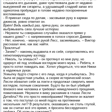
слышала его дыхание, даже чувствовала дым от недавно
выкуренной им сигареты, а удушающий сладкий запах его
одеколона пробуждал в голове недавно похороненные
воспоминания.
- Я приехал сюда по делам, - засовывая руку в карман
джинсов, ровно ответил он.
Врёт! Ведь каждый раз, пряча руки, он начинает
выдумывать свои лучшие истории.
- Неужели ты совершенно случайно оказался прямо у
нашего дома? – с напряжением в голосе спросил Дамиан.
- Нет, конечно, - махнул рукой Лесс, засмеявшись. – Виктор
рассказал мне, как вас найти.
Проклятье!
- Зачем? – наконец выдавила я из себя, сопротивляясь его
гипнотизирующему взгляду.
- Николь, ты злишься? – он протянул ко мне руку, но
одернул её под злобным взглядом моего мужа. – Ребята, я
просто хотел повидать вас. Хотел убедиться, что моя Никки
в надежных руках.
Ухмылку будто стерли с его лица, когда я улыбнулась. Это
была не радостная улыбка, а скорее истерический оскал.
Лесли обхватил себя за локти и продолжал сверлить меня
взглядом, полным сожаления. Будто бы он был убийцей
близкого мне человека и требовал немедленного прощения,
помилования. Неужели я вижу раскаяние в глазах Лесли
Дитейла? Но это просто невообразимо! Неужели он жалеет
о том, что поступал со мной подло на протяжении
нескольких лет? В результате, оказавшись не столь глупой,
как он считал всё это время, я бросила бессердечного
тюфяка. Об этом он сожалеет?