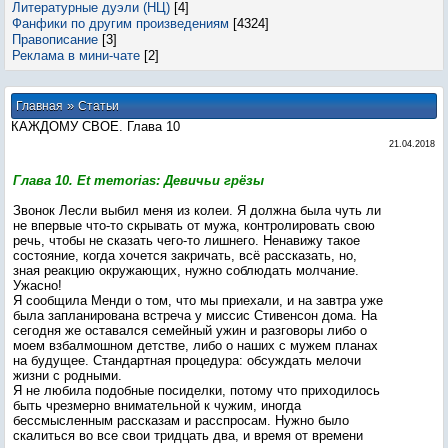
Литературные дуэли (НЦ)
[4]
Фанфики по другим произведениям
[4324]
Правописание
[3]
Реклама в мини-чате
[2]
»
Главная
Статьи
КАЖДОМУ СВОЕ. Глава 10
21.04.2018
Глава 10. Et memorias: Девичьи грёзы
Звонок Лесли выбил меня из колеи. Я должна была чуть ли
не впервые что-то скрывать от мужа, контролировать свою
речь, чтобы не сказать чего-то лишнего. Ненавижу такое
состояние, когда хочется закричать, всё рассказать, но,
зная реакцию окружающих, нужно соблюдать молчание.
Ужасно!
Я сообщила Менди о том, что мы приехали, и на завтра уже
была запланирована встреча у миссис Стивенсон дома. На
сегодня же оставался семейный ужин и разговоры либо о
моем взбалмошном детстве, либо о наших с мужем планах
на будущее. Стандартная процедура: обсуждать мелочи
жизни с родными.
Я не любила подобные посиделки, потому что приходилось
быть чрезмерно внимательной к чужим, иногда
бессмысленным рассказам и расспросам. Нужно было
скалиться во все свои тридцать два, и время от времени