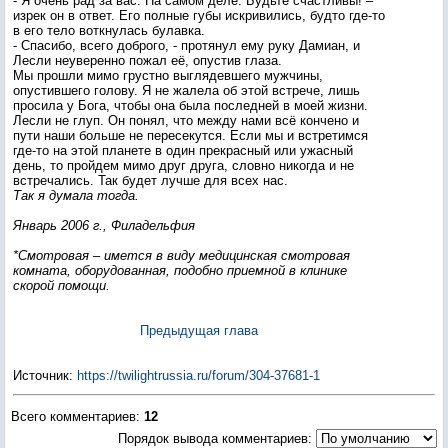
- Я очень рад за вас. На самом деле. Будьте счастливы! –
изрек он в ответ. Его полные губы искривились, будто где-то
в его тело воткнулась булавка.
- Спасибо, всего доброго, - протянул ему руку Дамиан, и
Лесли неуверенно пожал её, опустив глаза.
Мы прошли мимо грустно выглядевшего мужчины,
опустившего голову. Я не жалела об этой встрече, лишь
просила у Бога, чтобы она была последней в моей жизни.
Лесли не глуп. Он понял, что между нами всё кончено и
пути наши больше не пересекутся. Если мы и встретимся
где-то на этой планете в один прекрасный или ужасный
день, то пройдем мимо друг друга, словно никогда и не
встречались. Так будет лучше для всех нас.
Так я думала тогда.
Январь 2006 г., Филадельфия
*Смотровая – имется в виду медицинская смотровая
комната, оборудованная, подобно приемной в клинике
скорой помощи.
Предыдущая глава
Источник
:
https://twilightrussia.ru/forum/304-37681-1
Всего комментариев
:
12
Порядок вывода комментариев: