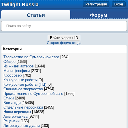
Twilight Russia
Регистрация
Вход
Статьи
Форум
Войти через uID
Старая форма входа
Категории
Творчество по Сумеречной саге
[264]
Общее
[1686]
Из жизни актеров
[1644]
Мини-фанфики
[2731]
Кроссовер
[702]
Конкурсные работы
[0]
Конкурсные работы (НЦ)
[0]
Свободное творчество
[4794]
Продолжение по Сумеречной саге
[1266]
Стихи
[2409]
Все люди
[15405]
Отдельные персонажи
[1455]
Наши переводы
[14628]
Альтернатива
[9244]
Рецензии
[155]
Литературные дуэли
[103]