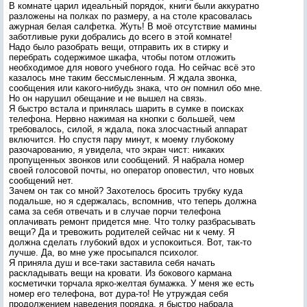
В комнате царил идеальный порядок, книги были аккуратно
разложены на полках по размеру, а на столе красовалась
ажурная белая салфетка. Жуть! В моё отсутствие мамины
заботливые руки добрались до всего в этой комнате!
Надо было разобрать вещи, отправить их в стирку и
перебрать содержимое шкафа, чтобы потом отложить
необходимое для нового учебного года. Но сейчас всё это
казалось мне таким бессмысленным. Я ждала звонка,
сообщения или какого-нибудь знака, что
он
помнил обо мне.
Но он нарушил обещание и не вышел на связь.
Я быстро встала и принялась шарить в сумке в поисках
телефона. Нервно нажимая на кнопки с большей, чем
требовалось, силой, я ждала, пока злосчастный аппарат
включится. Но спустя пару минут, к моему глубокому
разочарованию, я увидела, что экран чист: никаких
пропущенных звонков или сообщений. Я набрала номер
своей голосовой почты, но оператор оповестил, что новых
сообщений нет.
Зачем он так со мной? Захотелось бросить трубку куда
подальше, но я сдержалась, вспомнив, что теперь должна
сама за себя отвечать и в случае порчи телефона
оплачивать ремонт придется мне. Что толку разбрасывать
вещи? Да и тревожить родителей сейчас ни к чему. Я
должна сделать глубокий вдох и успокоиться. Вот, так-то
лучше. Да, во мне уже просыпался психолог.
Я приняла душ и все-таки заставила себя начать
раскладывать вещи на кровати. Из бокового кармана
косметички торчала ярко-желтая бумажка. У меня же есть
номер его телефона, вот дура-то! Не утруждая себя
продолжением наведения порядка, я быстро набрала