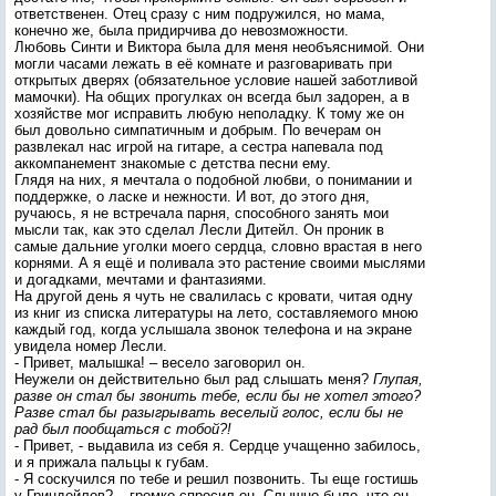
ответственен. Отец сразу с ним подружился, но мама,
конечно же, была придирчива до невозможности.
Любовь Синти и Виктора была для меня необъяснимой. Они
могли часами лежать в её комнате и разговаривать при
открытых дверях (обязательное условие нашей заботливой
мамочки). На общих прогулках он всегда был задорен, а в
хозяйстве мог исправить любую неполадку. К тому же он
был довольно симпатичным и добрым. По вечерам он
развлекал нас игрой на гитаре, а сестра напевала под
аккомпанемент знакомые с детства песни ему.
Глядя на них, я мечтала о подобной любви, о понимании и
поддержке, о ласке и нежности. И вот, до этого дня,
ручаюсь, я не встречала парня, способного занять мои
мысли так, как это сделал Лесли Дитейл. Он проник в
самые дальние уголки моего сердца, словно врастая в него
корнями. А я ещё и поливала это растение своими мыслями
и догадками, мечтами и фантазиями.
На другой день я чуть не свалилась с кровати, читая одну
из книг из списка литературы на лето, составляемого мною
каждый год, когда услышала звонок телефона и на экране
увидела номер Лесли.
- Привет, малышка! – весело заговорил он.
Неужели он действительно был рад слышать меня?
Глупая,
разве он стал бы звонить тебе, если бы не хотел этого?
Разве стал бы разыгрывать веселый голос, если бы не
рад был пообщаться с тобой?!
- Привет, - выдавила из себя я. Сердце учащенно забилось,
и я прижала пальцы к губам.
- Я соскучился по тебе и решил позвонить. Ты еще гостишь
у Гриндейлов? – громко спросил он. Слышно было, что он