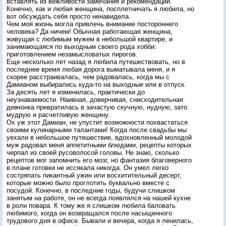
вставлять из вежливости замечания и рекомендации.
Конечно, как и любая женщина, посплетничать я любила, но
вот обсуждать себя просто ненавидела.
Чем моя жизнь могла привлечь внимание постороннего
человека? Да ничем! Обычная работающая женщина,
живущая с любимым мужем в небольшой квартире, и
занимающаяся по выходным своего рода хобби:
приготовлением незамысловатых пирогов.
Еще несколько лет назад я любила путешествовать, но в
последнее время любая дорога выматывала меня, и я
скорее расстраивалась, чем радовалась, когда мы с
Дамианом выбирались куда-то на выходные или в отпуск.
За десять лет я изменилась, практически до
неузнаваемости. Наивная, доверчивая, снисходительная
девчонка превратилась в зачастую скучную, нудную, зато
мудрую и расчетливую женщину.
Ох уж этот Дамиан, не упустит возможности похвастаться
своими кулинарными талантами! Когда после свадьбы мы
уехали в небольшое путешествие, вдохновленный молодой
муж радовал меня аппетитными блюдами, рецепты которых
черпал из своей русоволосой головы. Не знаю, сколько
рецептов мог запомнить его мозг, но фантазия благоверного
в плане готовки не иссякала никогда. Он умел легко
состряпать пикантный ужин или восхитительный десерт,
которые можно было проглотить буквально вместе с
посудой. Конечно, в последние годы, будучи слишком
занятым на работе, он не всегда появлялся на нашей кухне
в роли повара. К тому же я слишком любила баловать
любимого, когда он возвращался после насыщенного
трудового дня в офисе. Бывали и вечера, когда я ленилась,