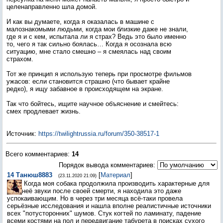
целенаправленно шла домой.
И как вы думаете, когда я оказалась в машине с
малознакомыми людьми, когда мои близкие даже не знали,
где я и с кем, испытала ли я страх? Ведь это было именно
то, чего я так сильно боялась… Когда я осознала всю
ситуацию, мне стало смешно – я смеялась над своим
страхом.
Тот же принцип я использую теперь при просмотре фильмов
ужасов: если становится страшно (что бывает крайне
редко), я ищу забавное в происходящем на экране.
Так что бойтесь, ищите научное объяснение и смейтесь:
смех продлевает жизнь.
Источник
:
https://twilightrussia.ru/forum/350-38517-1
Всего комментариев
:
14
Порядок вывода комментариев:
14
Танюш8883
[
Материал
]
(23.11.2020 21:09)
Когда моя собака продолжила производить характерные для
неё звуки после своей смерти, я находила это даже
успокаивающим. Но в через три месяца всё-таки провела
серьёзные исследования и нашла вполне реалистичные источники
всех "потусторонних" шумов. Стук когтей по ламинату, падение
всеми костями на пол и передвигание табурета в поисках сухого