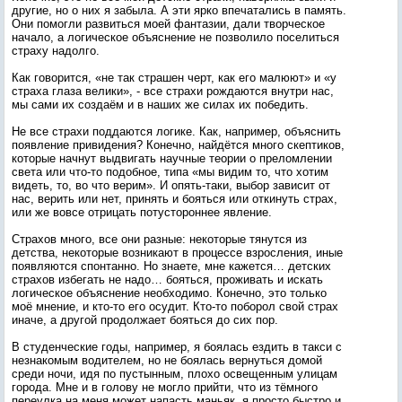
другие, но о них я забыла. А эти ярко впечатались в память.
Они помогли развиться моей фантазии, дали творческое
начало, а логическое объяснение не позволило поселиться
страху надолго.
Как говорится, «не так страшен черт, как его малюют» и «у
страха глаза велики», - все страхи рождаются внутри нас,
мы сами их создаём и в наших же силах их победить.
Не все страхи поддаются логике. Как, например, объяснить
появление привидения? Конечно, найдётся много скептиков,
которые начнут выдвигать научные теории о преломлении
света или что-то подобное, типа «мы видим то, что хотим
видеть, то, во что верим». И опять-таки, выбор зависит от
нас, верить или нет, принять и бояться или откинуть страх,
или же вовсе отрицать потустороннее явление.
Страхов много, все они разные: некоторые тянутся из
детства, некоторые возникают в процессе взросления, иные
появляются спонтанно. Но знаете, мне кажется… детских
страхов избегать не надо… бояться, проживать и искать
логическое объяснение необходимо. Конечно, это только
моё мнение, и кто-то его осудит. Кто-то поборол свой страх
иначе, а другой продолжает бояться до сих пор.
В студенческие годы, например, я боялась ездить в такси с
незнакомым водителем, но не боялась вернуться домой
среди ночи, идя по пустынным, плохо освещенным улицам
города. Мне и в голову не могло прийти, что из тёмного
переулка на меня может напасть маньяк, я просто быстро и