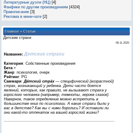
Литературные дуэли (НЦ)
[4]
Фанфики по другим произведениям
[4324]
Правописание
[3]
Реклама в мини-чате
[2]
»
Главная
Статьи
Детские страхи
09.11.2020
Детские страхи
Название:
Категория
: Собственные произведения
Бета
:+
Жанр
: психология, очерк
Рейтинг
: PG
Саммари
:
Де́тский стра́х
— специфический (возрастной)
страх, возникающий у ребенка. Дети часто боятся
явлений, которые, как правило, не вызывают страха у
взрослого человека (например, темноты, героев сказок).
Наверное, такое определение можно встретить в
большинстве книг по психологии. А какие страхи были у
вас в детстве? Как вы с ними боролись? И оставили ли
они какой-то отпечаток на вашей взрослой жизни?