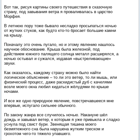
Вот так, рисуя картины своего путешествия в сказочную
страну, под завывания ветра я проваливалась в царство
Морфея.
В летнюю пору тоже бывало несладко просыпаться ночью
от жутких стуков, как будто кто-то бросает большие камни
на крышу.
Поначалу это очень пугало, но и этому явлению нашлось
научное обоснование. Крыша была железной, под
действием южного палящего солнца металл расширялся, а
ночью остывал и сужался, издавая «выстреливающие»
звуки.
Как оказалось, каждому страху можно было найти
логическое объяснение – то ли это ветер, то ли мышь, или
физический процесс, даже раскидистый дуб с качелями
возле моего окна любил кидаться жёлудями по крыше
ночами.
И все же одно природное явление, повстречавшееся мне
впервые, испугало сильнее обычного.
По закону жанра все случилось ночью. Накануне шёл
дождь и завывал ветер, к которым я уже привыкла и сладко
уснула под свист бури. Звенящая тишина моего
безмятежного сна была нарушена жутким треском и
грохотом чего-то тяжело упавшего.