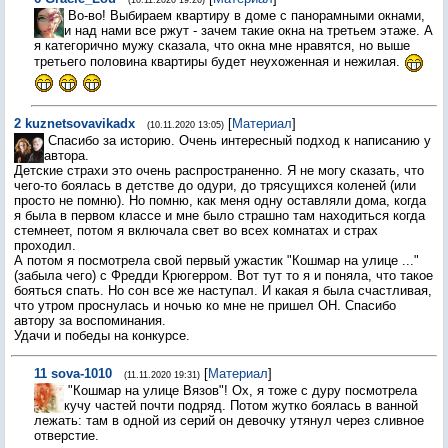
(10.11.2020 19:26)
Во-во! Выбираем квартиру в доме с панорамными окнами,
и над нами все ржут - зачем такие окна на третьем этаже. А
я категорично мужу сказала, что окна мне нравятся, но выше
третьего половина квартиры будет неухоженная и нежилая.
2
kuznetsovavikadx
[
Материал
]
(10.11.2020 13:05)
Спасибо за историю. Очень интересный подход к написанию у
автора.
Детские страхи это очень распространенно. Я не могу сказать, что
чего-то боялась в детстве до одури, до трясущихся коленей (или
просто не помню). Но помню, как меня одну оставляли дома, когда
я была в первом классе и мне было страшно там находиться когда
стемнеет, потом я включала свет во всех комнатах и страх
проходил.
А потом я посмотрела свой первый ужастик "Кошмар на улице ..."
(забыла чего) с Фредди Крюгерром. Вот тут то я и поняла, что такое
бояться спать. Но сон все же наступал. И какая я была счастливая,
что утром проснулась и ночью ко мне не пришел ОН. Спасибо
автору за воспоминания.
Удачи и победы на конкурсе.
11
sova-1010
[
Материал
]
(11.11.2020 19:31)
"Кошмар на улице Вязов"! Ох, я тоже с дуру посмотрела
кучу частей почти подряд. Потом жутко боялась в ванной
лежать: там в одной из серий он девочку утянул через сливное
отверстие.