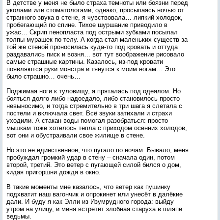
В детстве у меня не было страха темноты или боязни перед
уколами или стоматологами, однако, просыпаясь ночью от
странного звука в стене, я чувствовала… липкий холодок,
пробегающий по спине. Тихое шуршание приводило в
ужас… Скрип пенопласта под острыми зубками посылал
толпы мурашек по телу. А когда стая маленьких существ за
той же стеной проносилась куда-то под кровать и оттуда
раздавались писк и возня… вот тут воображение рисовало
самые страшные картины. Казалось, из-под кровати
появляются руки монстра и тянутся к моим ногам… Это
было страшно… очень…
Поджимая ноги к туловищу, я пряталась под одеялом. Но
бояться долго либо надоедало, либо становилось просто
невыносимо, и тогда стремительно в три шага я слетала с
постели и включала свет. Всё звуки затихали и страхи
уходили. А стакан воды помогал разобраться: просто
мышкам тоже хотелось тепла с приходом осенних холодов,
вот они и обустраивали свое жилище в стене.
Но это не единственное, что пугало по ночам. Бывало, меня
пробуждал громкий удар в стену – сначала один, потом
второй, третий. Это ветер с пугающей силой бился о дом,
кидая пригоршни дождя в окно.
В такие моменты мне казалось, что ветер как пушинку
подхватит наш вагончик и опрокинет или унесёт в далёкие
дали. И буду я как Элли из Изумрудного города: выйду
утром на улицу, и меня встретит злобная старуха в шляпе
ведьмы.