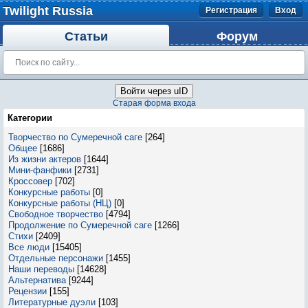
Twilight Russia
Регистрация
Вход
Статьи
Форум
Войти через uID
Старая форма входа
Категории
Творчество по Сумеречной саге
[264]
Общее
[1686]
Из жизни актеров
[1644]
Мини-фанфики
[2731]
Кроссовер
[702]
Конкурсные работы
[0]
Конкурсные работы (НЦ)
[0]
Свободное творчество
[4794]
Продолжение по Сумеречной саге
[1266]
Стихи
[2409]
Все люди
[15405]
Отдельные персонажи
[1455]
Наши переводы
[14628]
Альтернатива
[9244]
Рецензии
[155]
Литературные дуэли
[103]