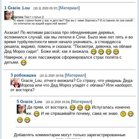
1
Gracie_Lou
[
Материал
]
(10.11.2020 03:37)
Цитата
Текст статьи
(
)
А какие страхи были у вас в детстве? Как вы с ними боролись? И оставили ли они какой-
то отпечаток на вашей взрослой жизни?
Ахахах! По мотивам рассказа про обледеневшие деревья,
вспомнился случай, как мы летели в Сочи. Было мне лет пять и во
время турбулентности меня начало укачивать, а стюардесса
решила, видимо, помочь и сказала: "Посмотри, девочка, на облаке
Дед Мороз сидит". Боже мой, как я визжала.
Наверное, у всех пассажиров сформировался страх полёта с
детьми.
3
робокашка
[
Материал
]
(10.11.2020 18:54)
Gracie_Lou, отчего визжала? Со страху, что увидишь Деда
Мороза или что Дед Мороз упадёт с облака? Или наоборот,
от восторга?
5
Gracie_Lou
[
Материал
]
(10.11.2020 19:24)
Да прям, от восторга.
Испугалась конечно
же.
И не спрашивайте почему, сама не знаю.
Добавлять комментарии могут только зарегистрированные