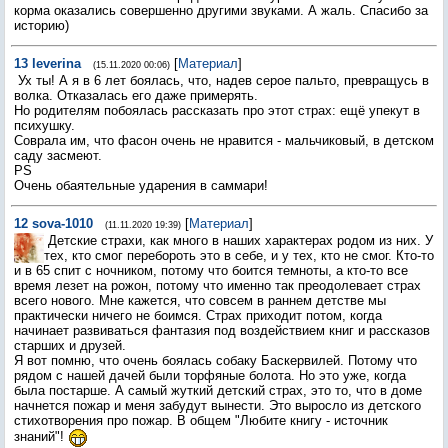
корма оказались совершенно другими звуками. А жаль. Спасибо за
историю)
13
leverina
[
Материал
]
(15.11.2020 00:06)
Ух ты! А я в 6 лет боялась, что, надев серое пальто, превращусь в
волка. Отказалась его даже примерять.
Но родителям побоялась рассказать про этот страх: ещё упекут в
психушку.
Соврала им, что фасон очень не нравится - мальчиковый, в детском
саду засмеют.
PS
Очень обаятельные ударения в саммари!
12
sova-1010
[
Материал
]
(11.11.2020 19:39)
Детские страхи, как много в наших характерах родом из них. У
тех, кто смог перебороть это в себе, и у тех, кто не смог. Кто-то
и в 65 спит с ночником, потому что боится темноты, а кто-то все
время лезет на рожон, потому что именно так преодолевает страх
всего нового. Мне кажется, что совсем в раннем детстве мы
практически ничего не боимся. Страх приходит потом, когда
начинает развиваться фантазия под воздействием книг и рассказов
старших и друзей.
Я вот помню, что очень боялась собаку Баскервилей. Потому что
рядом с нашей дачей были торфяные болота. Но это уже, когда
была постарше. А самый жуткий детский страх, это то, что в доме
начнется пожар и меня забудут вынести. Это выросло из детского
стихотворения про пожар. В общем "Любите книгу - источник
знаний"!