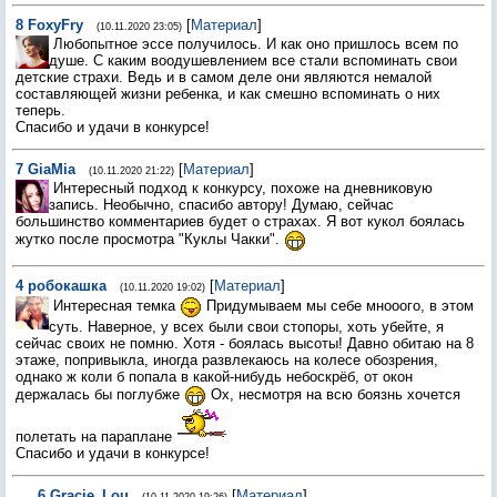
8
FoxyFry
[
Материал
]
(10.11.2020 23:05)
Любопытное эссе получилось. И как оно пришлось всем по
душе. С каким воодушевлением все стали вспоминать свои
детские страхи. Ведь и в самом деле они являются немалой
составляющей жизни ребенка, и как смешно вспоминать о них
теперь.
Спасибо и удачи в конкурсе!
7
GiaMia
[
Материал
]
(10.11.2020 21:22)
Интересный подход к конкурсу, похоже на дневниковую
запись. Необычно, спасибо автору! Думаю, сейчас
большинство комментариев будет о страхах. Я вот кукол боялась
жутко после просмотра "Куклы Чакки".
4
робокашка
[
Материал
]
(10.11.2020 19:02)
Интересная темка
Придумываем мы себе мнооого, в этом
суть. Наверное, у всех были свои стопоры, хоть убейте, я
сейчас своих не помню. Хотя - боялась высоты! Давно обитаю на 8
этаже, попривыкла, иногда развлекаюсь на колесе обозрения,
однако ж коли б попала в какой-нибудь небоскрёб, от окон
держалась бы поглубже
Ох, несмотря на всю боязнь хочется
полетать на параплане
Спасибо и удачи в конкурсе!
6
Gracie_Lou
[
Материал
]