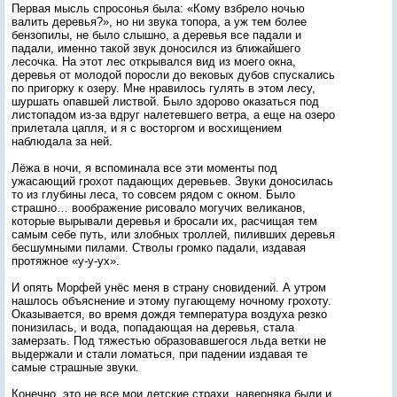
Первая мысль спросонья была: «Кому взбрело ночью
валить деревья?», но ни звука топора, а уж тем более
бензопилы, не было слышно, а деревья все падали и
падали, именно такой звук доносился из ближайшего
лесочка. На этот лес открывался вид из моего окна,
деревья от молодой поросли до вековых дубов спускались
по пригорку к озеру. Мне нравилось гулять в этом лесу,
шуршать опавшей листвой. Было здорово оказаться под
листопадом из-за вдруг налетевшего ветра, а еще на озеро
прилетала цапля, и я с восторгом и восхищением
наблюдала за ней.
Лёжа в ночи, я вспоминала все эти моменты под
ужасающий грохот падающих деревьев. Звуки доносилась
то из глубины леса, то совсем рядом с окном. Было
страшно… воображение рисовало могучих великанов,
которые вырывали деревья и бросали их, расчищая тем
самым себе путь, или злобных троллей, пиливших деревья
бесшумными пилами. Стволы громко падали, издавая
протяжное «у-у-ух».
И опять Морфей унёс меня в страну сновидений. А утром
нашлось объяснение и этому пугающему ночному грохоту.
Оказывается, во время дождя температура воздуха резко
понизилась, и вода, попадающая на деревья, стала
замерзать. Под тяжестью образовавшегося льда ветки не
выдержали и стали ломаться, при падении издавая те
самые страшные звуки.
Конечно, это не все мои детские страхи, наверняка были и