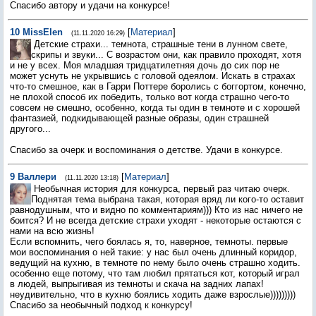
Спасибо автору и удачи на конкурсе!
10
MissElen
[
Материал
]
(11.11.2020 16:29)
Детские страхи... темнота, страшные тени в лунном свете,
скрипы и звуки... С возрастом они, как правило проходят, хотя
и не у всех. Моя младшая тридцатилетняя дочь до сих пор не
может уснуть не укрывшись с головой одеялом. Искать в страхах
что-то смешное, как в Гарри Поттере боролись с боггортом, конечно,
не плохой способ их победить, только вот когда страшно чего-то
совсем не смешно, особенно, когда ты один в темноте и с хорошей
фантазией, подкидывающей разные образы, один страшней
другого...
Спасибо за очерк и воспоминания о детстве. Удачи в конкурсе.
9
Валлери
[
Материал
]
(11.11.2020 13:18)
Необычная история для конкурса, первый раз читаю очерк.
Поднятая тема выбрана такая, которая вряд ли кого-то оставит
равнодушным, что и видно по комментариям))) Кто из нас ничего не
боится? И не всегда детские страхи уходят - некоторые остаются с
нами на всю жизнь!
Если вспомнить, чего боялась я, то, наверное, темноты. первые
мои воспоминания о ней такие: у нас был очень длинный коридор,
ведущий на кухню, в темноте по нему было очень страшно ходить.
особенно еще потому, что там любил прятаться кот, который играл
в людей, выпрыгивая из темноты и скача на задних лапах!
неудивительно, что в кухню боялись ходить даже взрослые)))))))))
Спасибо за необычный подход к конкурсу!