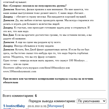
отличный музыкант.
Как «Сумерки» повлияли на популярность группы?
Джексон
: Конечно, фильм привлек к нам внимание. Но мне кажется, что
наши живые выступления тоже делают много. С нами люди сбегают...
Джаред
: – сбегают в страну веселья. Наслаждаются хорошей музыкой.
Джексон
: Да, мы любим отлично проводить время. Мы всегда стараемся это
делать и играть для большого количества людей.
Джаред
: К счастью, они приходят готовыми задать року и оторваться. И
это все, что нам надо.
Бен Джи
: Если вы кричите достаточно громко, то мы сочиним песню, а вы
дадите ей название.
Джексон
: А еще на сцене мы раздаем кучу всего.
Джаред
: Иногда обезьянок в толпу кидаем.
Джексон
: Кстати, Бен Джей фанат адамантовых китов. И если бы он был
здесь, он бы точно сказал что-нибудь про то, что надо беречь горбатых
китов. Убедитесь, что вы эту фразу оставите.
Одно точно – никогда нельзя знать заранее, что скажут 100 Monkeys …
лично… или на сцене.
Посетите сайты www.myspace.com/these100monkeys или
www.100monkeysmusic.com
При полном или частичном копировании материала ссылка на источник
обязательна
Всего комментариев
:
6
Порядок вывода комментариев:
5
InstinctBaby
[
Материал
]
(03.01.2010 11:33)