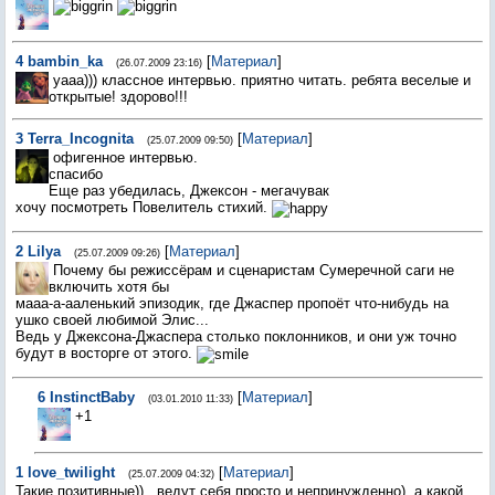
4
bambin_ka
[
Материал
]
(26.07.2009 23:16)
уааа))) классное интервью. приятно читать. ребята веселые и
открытые! здорово!!!
3
Terra_Incognita
[
Материал
]
(25.07.2009 09:50)
офигенное интервью.
спасибо
Еще раз убедилась, Джексон - мегачувак
хочу посмотреть Повелитель стихий.
2
Lilya
[
Материал
]
(25.07.2009 09:26)
Почему бы режиссёрам и сценаристам Сумеречной саги не
включить хотя бы
мааа-а-ааленький эпизодик, где Джаспер пропоёт что-нибудь на
ушко своей любимой Элис...
Ведь у Джексона-Джаспера столько поклонников, и они уж точно
будут в восторге от этого.
6
InstinctBaby
[
Материал
]
(03.01.2010 11:33)
+1
1
love_twilight
[
Материал
]
(25.07.2009 04:32)
Такие позитивные)).. ведут себя просто и непринужденно)..а какой