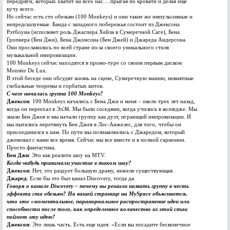
передряги, которых хватит на всех нас.…прыгая по кровати и делая еще
кучу всего.
Но сейчас есть сто обезьян (100 Monkeys) и они такие же импульсивные и
непредсказуемые. Банда с западного побережья состоит из Джексона
Рэтбоуна (исполняет роль Джаспера Хейла в Сумеречной Саге), Бена
Гропнера (Бен Джи), Бена Джонсона (Бен Джей) и Джареда Андерсона.
Они прославились по всей стране из-за своего уникального стиля
музыкальной импровизации.
100 Monkeys сейчас находятся в промо-туре со своим первым диском
Monster De Lux.
В этой беседе они обсудят жизнь на сцене, Сумеречную манию, невнятные
глобальные теоремы и горбатых китов.
С чего началась группа 100 Monkeys?
Джексон
: 100 Monkeys начались с Бена Джи и меня – около трех лет назад,
когда он переехал в ЭлЭй. Мы были соседями, когда учились в колледже. Мы
знали Бен Джея и мы начали группу как дуэт, играющий импровизации. И
мы пытались перетянуть Бен Джея в Лос-Анжелес, для того, чтобы он
присоединился к нам. По пути мы познакомились с Джаредом, который
джемовал с нами все время. Сейчас мы все вместе и в полной гармонии.
Просто фантастика.
Бен Джи
: Это как реалити шоу на MTV.
Когда-нибудь принимали участие в таком шоу?
Джексон
: Нет, это раздует большую драму, нежели существующая.
Джаред
: Если бы это был канал Discovery, тогда да.
Говоря о канале Discovery – почему вы решили назвать группу в честь
эффекта ста обезьян? На вашей странице на MySpace объясняется,
что это «моментальное, паранормальное распространение идеи или
способности после того, как определенное количество из этой стаи
поймет эту идею?
Джексон
: Это лишь часть. Есть еще идея: «Если вы посадите бесконечное