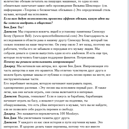
количество обезьян печатать на пишущих машинках, то одна из них
обязательно напечатает какое-либо произведение Вильяма Шекспира» (см.
информацию «Теорема о бесконечных обезьянах») Это определенный стиль
музыки, который мы исполняем.
Если вам дадут возможность провести эффект обезьян, какую идею вы
бы хотели внедрить в общество?
Бен Джи
: Вау!
Джексон
: Мы стараемся вовлечь людей в установку памятника Спенсеру
Беллу (Spencer Bell). (www.spencerbellmemorial.com) Это благодарность за
исследования в области рака и нашему другу Спенсеру Беллу, который так
сильно повлиял на наше творчество. Он умер около 3 лет назад, поэтому мы
работаем, чтобы его не забывали и передавая его музыку людям. Мы
собрали деньги и сумели выпустить один из его альбомов. И есть еще три,
которые получились благодаря поддержке фанатов. Потрясающе.
Почему вы решили использовать импровизации?
Джаред
: Мы начинали как актеры, все. кроме Бен Джея. Импровизация это
часть актерства и нам это нравится. Мы отлично чувствуем друг друга и
можем брать прямые заказы от публики и создать песню прямо на месте, все
инструментальные части.
Его перебивает мелодия, которую начинают наигрывать парни,
одновременно распевая. «Эту песню мы исполняем первый раз». И также
легко, как они начали играть, они снова включаются в интервью.
Джексон
: Видишь, гениально! Если я сажусь за барабаны, барабанщик
начинает играть на басу, а вокалист уходит на подпевки, ты
обнаруживаешь, что есть уйма интересного в музыке, чего вы не найдете,
ели не позволите себе радость перемен и свободу.
Джаред
: Это называется переключатель 100 Monkeys.
Бен Джи
: Мы увеличиваем таланты друг друга.
Джексон
: У каждого из нас своя история и пути изучения музыки. Это
интересно. И здорово делать такие перемены, потому что все вместе