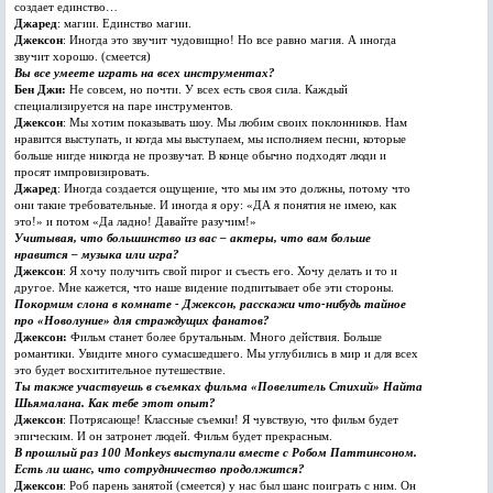
создает единство…
Джаред
: магии. Единство магии.
Джексон
: Иногда это звучит чудовищно! Но все равно магия. А иногда
звучит хорошо. (смеется)
Вы все умеете играть на всех инструментах?
Бен Джи:
Не совсем, нo почти. У всех есть своя сила. Каждый
специализируется на паре инструментов.
Джексон
: Мы хотим показывать шоу. Мы любим своих поклонников. Нам
нравится выступать, и когда мы выступаем, мы исполняем песни, которые
больше нигде никогда не прозвучат. В конце обычно подходят люди и
просят импровизировать.
Джаред
: Иногда создается ощущение, что мы им это должны, потому что
они такие требовательные. И иногда я ору: «ДА я понятия не имею, как
это!» и потом «Да ладно! Давайте разучим!»
Учитывая, что большинство из вас – актеры, что вам больше
нравится – музыка или игра?
Джексон
: Я хочу получить свой пирог и съесть его. Хочу делать и то и
другое. Мне кажется, что наше видение подпитывает обе эти стороны.
Покормим слона в комнате - Джексон, расскажи что-нибудь тайное
про «Новолуние» для страждущих фанатов?
Джексон:
Фильм станет более брутальным. Много действия. Больше
романтики. Увидите много сумасшедшего. Мы углубились в мир и для всех
это будет восхитительное путешествие.
Ты также участвуешь в съемках фильма «Повелитель Стихий» Найта
Шьямалана. Как тебе этот опыт?
Джексон
: Потрясающе! Классные съемки! Я чувствую, что фильм будет
эпическим. И он затронет людей. Фильм будет прекрасным.
В прошлый раз 100 Monkeys выступали вместе с Робом Паттинсоном.
Есть ли шанс, что сотрудничество продолжится?
Джексон
: Роб парень занятой (смеется) у нас был шанс поиграть с ним. Он