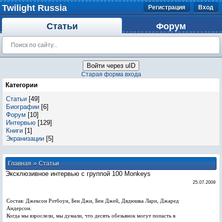
Twilight Russia
Регистрация
Вход
Статьи
Форум
Войти через uID
Старая форма входа
Категории
Статьи
[49]
Биографии
[6]
Форум
[10]
Интервью
[129]
Книги
[1]
Экранизации
[5]
»
Главная
Статьи
Эксклюзивное интервью с группой 100 Monkeys
25.07.2009
Состав: Джексон Рэтбоун, Бен Джи, Бен Джей, Дядюшка Лари, Джаред
Андерсон.
Когда мы взрослели, мы думали, что десять обезьянок могут попасть в