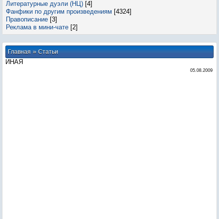
Литературные дуэли (НЦ)
[4]
Фанфики по другим произведениям
[4324]
Правописание
[3]
Реклама в мини-чате
[2]
»
Главная
Статьи
ИНАЯ
05.08.2009
И н а я
Глава первая
- Здравствуй, милая.
- Здравствуйте.
Неловкое молчание повисло между нами. Люциан, наш
учитель и наставник, самый лучший мой друг и советчик,
сейчас сидел смущенный и чем-то взволнованный. На его
лице метались сотни мыслей и идей, но слова украдкой
засели где-то глубоко, боясь, по всей видимости, вырваться
наружу.
- Вы что-то хотели? – волнение бурей набросилось на меня,
порождая сотни предположений и страхов.
- Да… так.
- Ну что же, говорите.
- Я… я не знаю, с чего начать, - грустно улыбнулся
учитель.
- Как есть, так и говорите.