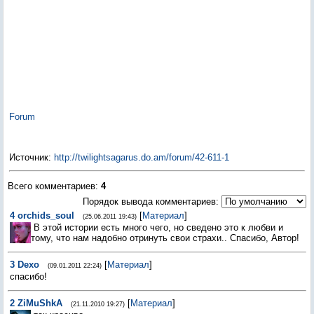
наткнувшись на ложь, беспощадно роняет вниз, словно
избалованное дитя надоевшую игрушку. Но любовь есть, и
пока твоя душа открыта и чиста - она будет с тобой, давая
последний глоток воздуха, чтобы прожить вечность.
Возвратившись домой, мы обнаружили дедушку в
постели… бледного и застывшего, с милой улыбкой на
лице, в руке небрежно с зажатой запиской:
«Дорогая моя Милли, я знал, что не ошибусь. Живи
счастливо, живи! Твой старый друг Люциан»
Forum
Источник
:
http://twilightsagarus.do.am/forum/42-611-1
Всего комментариев
:
4
Порядок вывода комментариев:
4
orchids_soul
[
Материал
]
(25.06.2011 19:43)
В этой истории есть много чего, но сведено это к любви и
тому, что нам надобно отринуть свои страхи.. Спасибо, Автор!
3
Dexo
[
Материал
]
(09.01.2011 22:24)
спасибо!
2
ZiMuShkA
[
Материал
]
(21.11.2010 19:27)