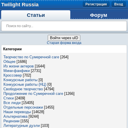
Twilight Russia
Регистрация
Вход
Статьи
Форум
Войти через uID
Старая форма входа
Категории
Творчество по Сумеречной саге
[264]
Общее
[1686]
Из жизни актеров
[1644]
Мини-фанфики
[2731]
Кроссовер
[702]
Конкурсные работы
[0]
Конкурсные работы (НЦ)
[0]
Свободное творчество
[4794]
Продолжение по Сумеречной саге
[1266]
Стихи
[2409]
Все люди
[15405]
Отдельные персонажи
[1455]
Наши переводы
[14628]
Альтернатива
[9244]
Рецензии
[155]
Литературные дуэли
[103]