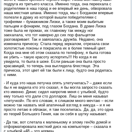
подруга из третьего класса. Именно тогда, она переехала с
родителями в наш город и ее впервый же день, обворовала
наша местная шпана. Именно тогда, мы с Богданом впервые
полезли в драку из которой вышли победителями с
трофеями – бумажником Лизки, а также моим выбитым
пальцем и фонарем, под глазом Богдана. В драке Лизка
тоже была не промах, их главному так между ног
заехалала, что тот наверно до сих пор фальцетом
разговаривает. Так и завязалась дружба. Недавно, она
изменила прическу. Стала перед зеркалом, отрезала свои
золотистые локоны и покрасила их в более темный цвет.
Когда она мне об этом сказала по телефону, я была готова
ее убить – такую красоту испортить!!! Но когда я ее
увидела, то была в шоке. Если раньше она была просто
красавицей, то теперь она выглядела блестяще. Эта
прическа, этот цвет ей так были к лицу, будто она родилась
с ними.
- И куда это наша летучка опять улетучилась? – даже если
бы я не видела кто это сказал, я бы могла запросто сказать
кто именно. Динис сидел напротив меня с улыбкой, будто
ему только что дали сто долларов. Лиш он меня называл
«летучкой». По его словам, я слишком много мечтаю – если
можно так назвать мой апатичный взгляд в никуда – и я не
просто летаю в облаках, я там поселилась. Да, да, это одна
из теорий Большого Гения, как он себя в шутку называет.
- Да так, вот слетала к маленькому и злому генУю домой и
отформатировала жесткий диск на компьютере – сказала я
с улыбкой «48 – это норма».