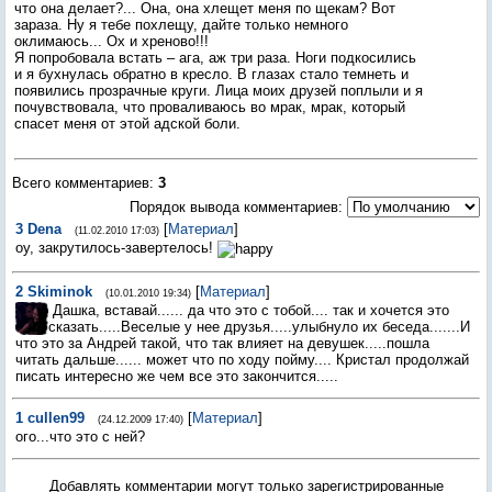
что она делает?... Она, она хлещет меня по щекам? Вот
зараза. Ну я тебе похлещу, дайте только немного
оклимаюсь... Ох и хреново!!!
Я попробовала встать – ага, аж три раза. Ноги подкосились
и я бухнулась обратно в кресло. В глазах стало темнеть и
появились прозрачные круги. Лица моих друзей поплыли и я
почувствовала, что проваливаюсь во мрак, мрак, который
спасет меня от этой адской боли.
Всего комментариев
:
3
Порядок вывода комментариев:
3
Dena
[
Материал
]
(11.02.2010 17:03)
оу, закрутилось-завертелось!
2
Skiminok
[
Материал
]
(10.01.2010 19:34)
Дашка, вставай...... да что это с тобой.... так и хочется это
сказать.....Веселые у нее друзья.....улыбнуло их беседа.......И
что это за Андрей такой, что так влияет на девушек.....пошла
читать дальше...... может что по ходу пойму.... Кристал продолжай
писать интересно же чем все это закончится.....
1
cullen99
[
Материал
]
(24.12.2009 17:40)
ого...что это с ней?
Добавлять комментарии могут только зарегистрированные