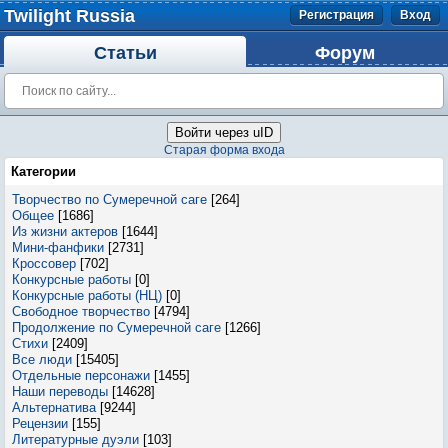
Twilight Russia
Регистрация
Вход
Статьи
Форум
Войти через uID
Старая форма входа
Категории
Творчество по Сумеречной саге
[264]
Общее
[1686]
Из жизни актеров
[1644]
Мини-фанфики
[2731]
Кроссовер
[702]
Конкурсные работы
[0]
Конкурсные работы (НЦ)
[0]
Свободное творчество
[4794]
Продолжение по Сумеречной саге
[1266]
Стихи
[2409]
Все люди
[15405]
Отдельные персонажи
[1455]
Наши переводы
[14628]
Альтернатива
[9244]
Рецензии
[155]
Литературные дуэли
[103]