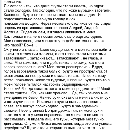
компанию.
Я смеялась так, что даже скулы стали болеть, но вдруг
стало холодно. Так холодно, что по коже мурашки забегали.
Казалось, будто кто-то пронизывает меня взглядом. Я
подсознательно повернула голову в бок
подсматривающего. Через несколько столиков от нас сидел
парень из противоположного класса Андрей, Андрей
Хортица. Сидел он сам, взглядом упившись в меня.
Как только я на него посмотрела, стало еще холоднее.
Мне показалось, или я выдохнула действительно только
что парой? Боже...
Ох у него и глаза... Такое ощущение, что моя голова набита
каким-то железным хламом, а его глаза стали магнитами...
затаскивают... затаскивают... затаскивают... не глаза, а
зима. Мне кажется, или я действительно вижу, как в его
глазах завевает вьюга? Мои глаза расширились. Вдруг,
голова взорвалась такой болью, будто ее прострелили. Я
схватилась за нее руками и стала стонать. Плюс к этому
всего, появилось какое-то гуденье, шипение, будто кто-то в
моей голове пытался настроить радиоприемник.
Японский бог, да сколько же это может продолжатся? Мной
стало трясти... Ох, как мне хреново... Да, так хреново мне
уже давно не было. Чьи-то руки схватили меня за кисти рук
и потянули вверх. Я каким-то чудом смогла разлепить
глаза, все вокруг происходило, будто в замедленной
съемке. Перепуганный Богдан держал кисти моих рук и
кажется что-то у меня спрашивал, но я ничего не могла
расслышать, я видела лиш его губы, которые беззвучно
двигались. О, уже и Лизка возле меня, когда это она успела
перебратся? Щеки стали неприятно ныть от чего-то... что...