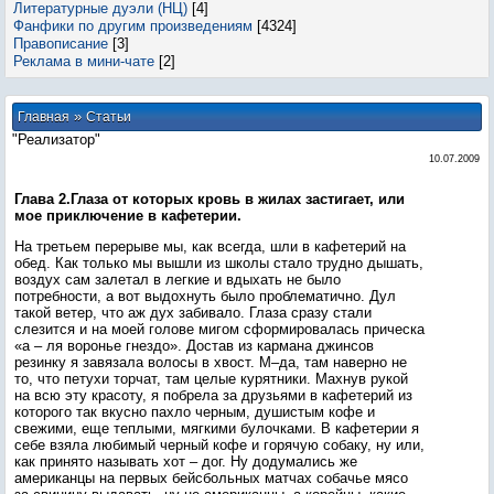
Литературные дуэли (НЦ)
[4]
Фанфики по другим произведениям
[4324]
Правописание
[3]
Реклама в мини-чате
[2]
»
Главная
Статьи
"Реализатор"
10.07.2009
Глава 2.Глаза от которых кровь в жилах застигает, или
мое приключение в кафетерии.
На третьем перерыве мы, как всегда, шли в кафетерий на
обед. Как только мы вышли из школы стало трудно дышать,
воздух сам залетал в легкие и вдыхать не было
потребности, а вот выдохнуть было проблематично. Дул
такой ветер, что аж дух забивало. Глаза сразу стали
слезится и на моей голове мигом сформировалась прическа
«а – ля воронье гнездо». Достав из кармана джинсов
резинку я завязала волосы в хвост. М–да, там наверно не
то, что петухи торчат, там целые курятники. Махнув рукой
на всю эту красоту, я побрела за друзьями в кафетерий из
которого так вкусно пахло черным, душистым кофе и
свежими, еще теплыми, мягкими булочками. В кафетерии я
себе взяла любимый черный кофе и горячую собаку, ну или,
как принято называть хот – дог. Ну додумались же
американцы на первых бейсбольных матчах собачье мясо