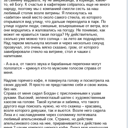
за свинину выдавать, ну не американцы, а корейцы, какие-
то, ей Богу. К счастью в кафетерии собралось еще не много
народу, поэтому мы с компанией смогли сесть за наш
любимый столик возле витрины. Я плюхнулась на
«забитое» мной место около самого стекла, из которого
открывался вид улицу, что дальше переходила в парк. По
улице ходили люди, смешные, взъерошенные от ветра, все
они морщились и жаловались на погоду. Не понимаю, как
может не нравиться такая погода? Ну действительно,
сколько уже можно того солнца – за лето аж поднадоело.
Над парком мелькнула молния и через несколько секунд
прозвучал, это очень мягко сказано, гром, от которого
завибрировали стекло на витрине, стол и чашки с
напитками.
- А-а-а-а, от такого звука и барабанные перепонки могут
полопатся – крикнул кто-то мужским голосом справа от
меня.
Надпив горячего кофе, я повернула голову и посмотрела на
своих друзей. Я просто не представляю себя и свою жизнь
без них.
Справа от меня сидел Богдан с прислоненными к ушам
руками. Высокий, зеленоглазый шатен с художественным
хаосом на голове. Такой хулиган и забияка, что такого
другого еще поискать нужно, но что скажеш – красавец,
возле которого девушки, так и вьются. Возле него сидела
Лиза и с наслаждением через соломинку потягивала
любимый апельсиновый сок. Странно, но действие
апельсинового сока на нее, приравнивается к действию на
меня 2 чашек крепкого черного кофе. Лизка моя наилучшая