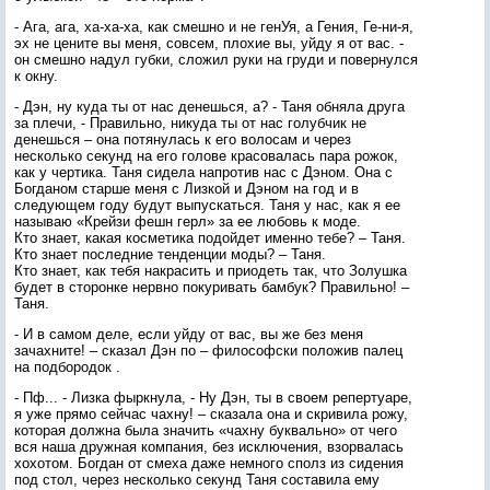
- Ага, ага, ха-ха-ха, как смешно и не генУя, а Гения, Ге-ни-я,
эх не цените вы меня, совсем, плохие вы, уйду я от вас. -
он смешно надул губки, сложил руки на груди и повернулся
к окну.
- Дэн, ну куда ты от нас денешься, а? - Таня обняла друга
за плечи, - Правильно, никуда ты от нас голубчик не
денешься – она потянулась к его волосам и через
несколько секунд на его голове красовалась пара рожок,
как у чертика. Таня сидела напротив нас с Дэном. Она с
Богданом старше меня с Лизкой и Дэном на год и в
следующем году будут выпускаться. Таня у нас, как я ее
называю «Крейзи фешн герл» за ее любовь к моде.
Кто знает, какая косметика подойдет именно тебе? – Таня.
Кто знает последние тенденции моды? – Таня.
Кто знает, как тебя накрасить и приодеть так, что Золушка
будет в сторонке нервно покуривать бамбук? Правильно! –
Таня.
- И в самом деле, если уйду от вас, вы же без меня
зачахните! – сказал Дэн по – философски положив палец
на подбородок .
- Пф... - Лизка фыркнула, - Ну Дэн, ты в своем репертуаре,
я уже прямо сейчас чахну! – сказала она и скривила рожу,
которая должна была значить «чахну буквально» от чего
вся наша дружная компания, без исключения, взорвалась
хохотом. Богдан от смеха даже немного сполз из сидения
под стол, через несколько секунд Таня составила ему