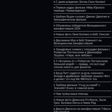
С днем рождения, Белла Свон-Каллен!
Первые кадры фильма «Мир Юрского
периода: Перерождение»
Шейлин Вудли сыграет Дженис Джоплин в
биографическом фильме
Объявлены победители Венецианского
кинофестиваля 2024
Новые фото Лили Коллинз и Кейт Уинслет
Джулианна Мур и Кейт Бланшетт на
Венецианском кинофестивале
Закадровые снимки с площадки фильма с
Робертом Паттинсоном и Дженнифер
Лоуренс «Умри, моя любовь»
У «Бэтмена 2» с Робертом Паттинсоном
большой апдейт — правда, это всё ещё
плохая новость для фанатов
Брэд Питт садится за руль гоночного
болида в драйвовом трейлере экшена «Ф1»
и делает это под We Will Rock You
Трейлер фильма "Уход за кожей" с
Элизабет Бэнкс в главной роли
Нам нужна ваша помощь
Новые фото Джексона Рэтбоуна, Эшли
Грин, Келлана Латса и Никки Рид
Дакота Джонсон на кинофестивале Tribeca
Film Festival