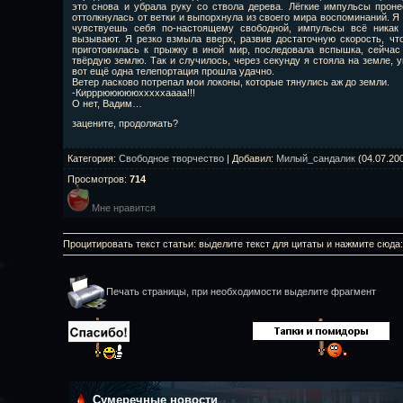
это снова и убрала руку со ствола дерева. Лёгкие импульсы проне
оттолкнулась от ветки и выпорхнула из своего мира воспоминаний. Я 
чувствуешь себя по-настоящему свободной, импульсы всё никак 
вызывают. Я резко взмыла вверх, развив достаточную скорость, чт
приготовилась к прыжку в иной мир, последовала вспышка, сейчас 
твёрдую землю. Так и случилось, через секунду я стояла на земле, 
вот ещё одна телепортация прошла удачно.
Ветер ласково потрепал мои локоны, которые тянулись аж до земли.
-Кирррюююююхххххаааа!!!
О нет, Вадим…
зацените, продолжать?
Категория
:
Свободное творчество
|
Добавил
:
Милый_сандалик
(04.07.20
Просмотров
:
714
Мне нравится
Процитировать текст статьи: выделите текст для цитаты и нажмите сюда
Печать страницы, при необходимости выделите фрагмент
Сумеречные новости