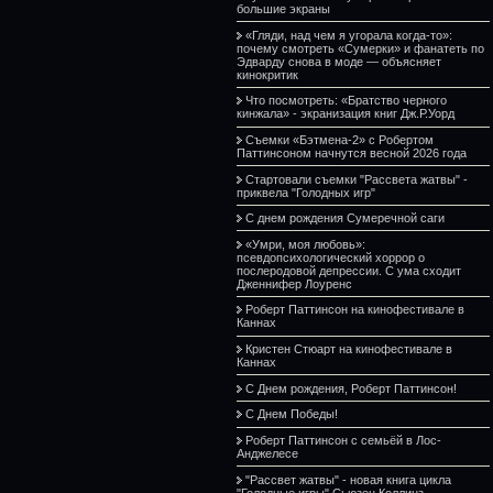
большие экраны
«Гляди, над чем я угорала когда-то»:
почему смотреть «Сумерки» и фанатеть по
Эдварду снова в моде — объясняет
кинокритик
Что посмотреть: «Братство черного
кинжала» - экранизация книг Дж.Р.Уорд
Съемки «Бэтмена-2» с Робертом
Паттинсоном начнутся весной 2026 года
Стартовали съемки "Рассвета жатвы" -
приквела "Голодных игр"
С днем рождения Сумеречной саги
«Умри, моя любовь»:
псевдопсихологический хоррор о
послеродовой депрессии. С ума сходит
Дженнифер Лоуренс
Роберт Паттинсон на кинофестивале в
Каннах
Кристен Стюарт на кинофестивале в
Каннах
С Днем рождения, Роберт Паттинсон!
С Днем Победы!
Роберт Паттинсон с семьёй в Лос-
Анджелесе
"Рассвет жатвы" - новая книга цикла
"Голодные игры" Сьюзен Коллинз