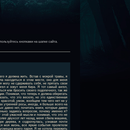
пользуйтесь кнопками на шапке сайта.
чего я должна жить. Встав с мокрой травы, я
ла находиться в этом месте, оно для меня
 я могу не сдерживать себя, не прятать свои
нгел и зовут меня Кира. Я тот самый ангел,
ться или бросить своего подопечного, так же
ции. Понимая, что теперь я должна оберегать
азать, что это весело, но это единственная
 красотой, умом, вообщем тем чего нет ни у
ах утренней росы, иногда, я больше всего на
х давно нет, почитать книги, которые давно
тенько задаюсь вопросом, почему именно я?
 этой ужасной мысли и понимая, что это не
олее двухсот лет назад, меня сбила машина,
ре дерева, я содрогнулась, узнавая почти
ся моя жизнь, все яркие события пролетели
 усмешка моего парня. Я не хотела пережить