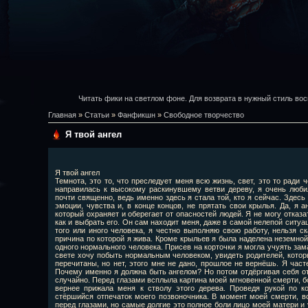
Читать фики на светлом фоне. Для возврата в нужный стиль вос
Главная
»
Статьи
»
Фанфикшн
»
Свободное творчество
Я твой ангел
Я твой ангел
Темнота, это то, что преследует меня всю жизнь, свет, это то ради 
направилась к высокому раскинувшему ветви дереву, я очень люби
почти священно, ведь именно здесь я стала той, кто я сейчас. Здесь
эмоции, чувства и, в конце концов, не прятать свои крылья. Да, я а
который охраняет и оберегает от опасностей людей. Я не могу отказа
как и выбрать его. Он сам находит меня, даже в самой нелепой ситуа
того или иного человека, я честно выполняю свою работу, нельзя ск
причина по которой я жива. Кроме крыльев я была наделена неземной
одного нормального человека. Присев на корточки я могла учуять зам
свете хочу побыть нормальным человеком, увидеть родителей, которы
перечитаны, но нет, этого мне не дано, прошлое не вернёшь. Я час
Почему именно я должна быть ангелом? Но потом отдёргивая себя от
случайно. Перед глазами всплыла картина моей мгновенной смерти, б
вернее прижала меня к стволу этого дерева. Проведя рукой по ко
стёршийся отпечаток моего позвоночника. В момент моей смерти, в
перед глазами, но самые долгие это полное боли лицо моей матери и