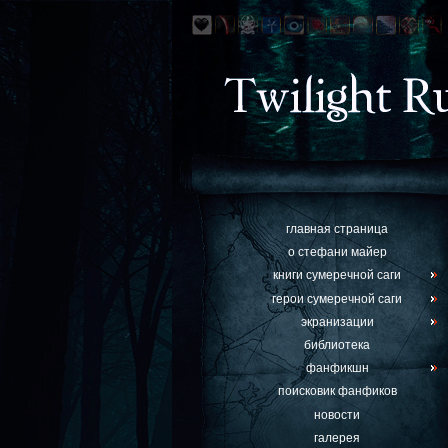
главная страница
о стефани майер
книги сумеречной саги
герои сумеречной саги
экранизации
библиотека
фанфикшн
поисковик фанфиков
новости
галерея