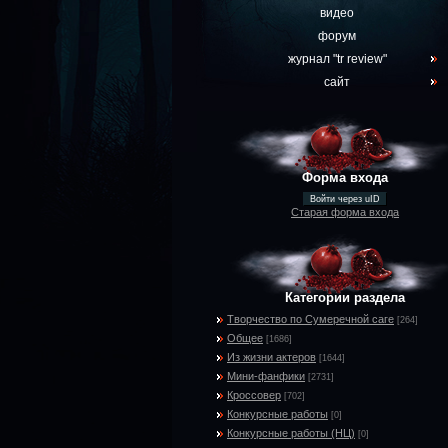
видео
форум
журнал "tr review"
сайт
Форма входа
Войти через uID
Старая форма входа
Категории раздела
Творчество по Сумеречной саге
[264]
Общее
[1686]
Из жизни актеров
[1644]
Мини-фанфики
[2731]
Кроссовер
[702]
Конкурсные работы
[0]
Конкурсные работы (НЦ)
[0]