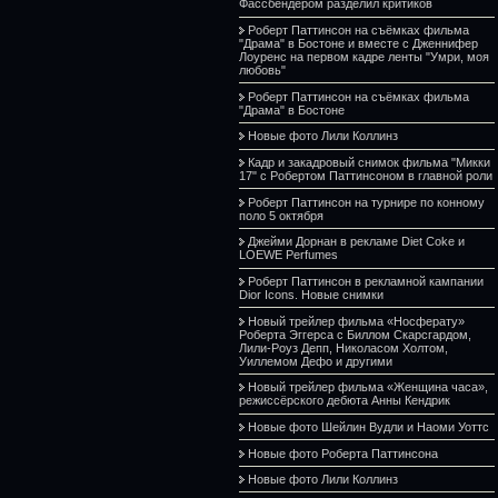
Фассбендером разделил критиков
Роберт Паттинсон на съёмках фильма
"Драма" в Бостоне и вместе с Дженнифер
Лоуренс на первом кадре ленты "Умри, моя
любовь"
Роберт Паттинсон на съёмках фильма
"Драма" в Бостоне
Новые фото Лили Коллинз
Кадр и закадровый снимок фильма "Микки
17" с Робертом Паттинсоном в главной роли
Роберт Паттинсон на турнире по конному
поло 5 октября
Джейми Дорнан в рекламе Diet Coke и
LOEWE Perfumes
Роберт Паттинсон в рекламной кампании
Dior Icons. Новые снимки
Новый трейлер фильма «Носферату»
Роберта Эггерса с Биллом Скарсгардом,
Лили-Роуз Депп, Николасом Холтом,
Уиллемом Дефо и другими
Новый трейлер фильма «Женщина часа»,
режиссёрского дебюта Анны Кендрик
Новые фото Шейлин Вудли и Наоми Уоттс
Новые фото Роберта Паттинсона
Новые фото Лили Коллинз