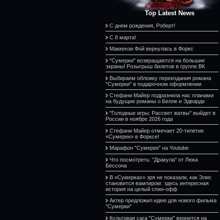
Top Latest News
С днем рождения, Роберт!
С 8 марта!
Маккензи Фой вернулась в Форкс
"Сумерки" возвращаются на большие
экраны! Розыгрыш билетов в группе ВК
Выбираем обложку переиздания романа
"Сумерки" в подарочном оформлении
Стефани Майер подразнила нас планами
на будущие романы о Белле и Эдварде
"Голодные игры: Рассвет жатвы" выйдет в
России в ноябре 2026 года
Стефани Майер отмечает 20-тилетие
«Сумерек» в Форксе!
Марафон "Сумерек" на Youtube
Что посмотреть: "Дракула" от Люка
Бессона
В «Сумерках» зря не показали, как Элис
становится вампиром: здесь интересная
история на целый спин-офф
Актер предложил идею для нового фильма
"Сумерки"
Культовая сага "Сумерки" вернется на