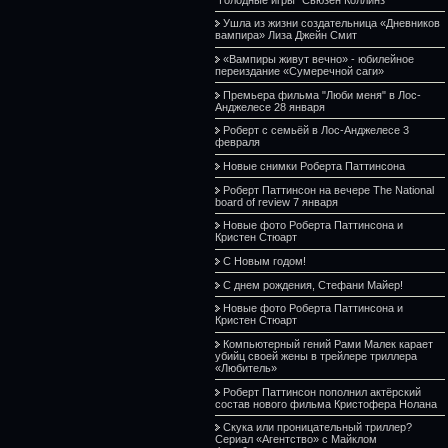
Ушла из жизни создательница «Дневников
вампира» Лиза Джейн Смит
«Вампиры живут вечно» - юбилейное
переиздание «Сумеречной саги»
Премьера фильма "Люби меня" в Лос-
Анджелесе 28 января
Роберт с семьёй в Лос-Анджелесе 3
февраля
Новые снимки Роберта Паттинсона
Роберт Паттинсон на вечере The National
board of review 7 января
Новые фото Роберта Паттинсона и
Кристен Стюарт
С Новым годом!
С днем рождения, Стефани Майер!
Новые фото Роберта Паттинсона и
Кристен Стюарт
Компьютерный гений Рами Малек карает
убийц своей жены в трейлере триллера
«Любитель»
Роберт Паттинсон пополнил актёрский
состав нового фильма Кристофера Нолана
Скука или проницательный триллер?
Сериал «Агентство» с Майклом