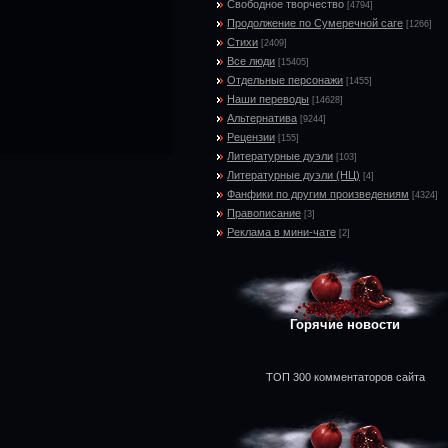
Свободное творчество
[4794]
Продолжение по Сумеречной саге
[1266]
Стихи
[2409]
Все люди
[15405]
Отдельные персонажи
[1455]
Наши переводы
[14628]
Альтернатива
[9244]
Рецензии
[155]
Литературные дуэли
[103]
Литературные дуэли (НЦ)
[4]
Фанфики по другим произведениям
[4324]
Правописание
[3]
Реклама в мини-чате
[2]
Горячие новости
ТОП 300 комментаторов сайта