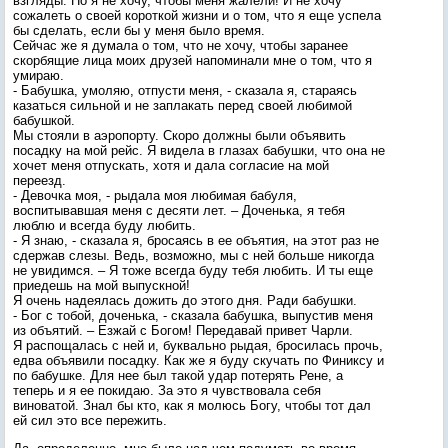
взгляды. Но я не хочу, чтобы меня жалели! И не хочу
сожалеть о своей короткой жизни и о том, что я еще успела
бы сделать, если бы у меня было время.
Сейчас же я думала о том, что не хочу, чтобы заранее
скорбящие лица моих друзей напоминали мне о том, что я
умираю.
- Бабушка, умоляю, отпусти меня, - сказала я, стараясь
казаться сильной и не заплакать перед своей любимой
бабушкой.
Мы стояли в аэропорту. Скоро должны были объявить
посадку на мой рейс. Я видела в глазах бабушки, что она не
хочет меня отпускать, хотя и дала согласие на мой
переезд.
- Девочка моя, - рыдала моя любимая бабуля,
воспитывавшая меня с десяти лет. – Доченька, я тебя
люблю и всегда буду любить.
- Я знаю, - сказала я, бросаясь в ее объятия, на этот раз не
сдержав слезы. Ведь, возможно, мы с ней больше никогда
не увидимся. – Я тоже всегда буду тебя любить. И ты еще
приедешь на мой выпускной!
Я очень надеялась дожить до этого дня. Ради бабушки.
- Бог с тобой, доченька, - сказала бабушка, выпустив меня
из объятий. – Езжай с Богом! Передавай привет Чарли.
Я распощалась с ней и, буквально рыдая, бросилась прочь,
едва объявили посадку. Как же я буду скучать по Финиксу и
по бабушке. Для нее был такой удар потерять Рене, а
теперь и я ее покидаю. За это я чувствовала себя
виноватой. Знал бы кто, как я молюсь Богу, чтобы тот дал
ей сил это все пережить.