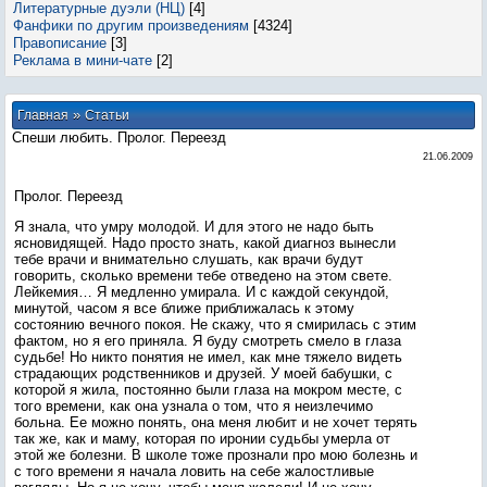
Литературные дуэли (НЦ)
[4]
Фанфики по другим произведениям
[4324]
Правописание
[3]
Реклама в мини-чате
[2]
»
Главная
Статьи
Спеши любить. Пролог. Переезд
21.06.2009
Пролог. Переезд
Я знала, что умру молодой. И для этого не надо быть
ясновидящей. Надо просто знать, какой диагноз вынесли
тебе врачи и внимательно слушать, как врачи будут
говорить, сколько времени тебе отведено на этом свете.
Лейкемия… Я медленно умирала. И с каждой секундой,
минутой, часом я все ближе приближалась к этому
состоянию вечного покоя. Не скажу, что я смирилась с этим
фактом, но я его приняла. Я буду смотреть смело в глаза
судьбе! Но никто понятия не имел, как мне тяжело видеть
страдающих родственников и друзей. У моей бабушки, с
которой я жила, постоянно были глаза на мокром месте, с
того времени, как она узнала о том, что я неизлечимо
больна. Ее можно понять, она меня любит и не хочет терять
так же, как и маму, которая по иронии судьбы умерла от
этой же болезни. В школе тоже прознали про мою болезнь и
с того времени я начала ловить на себе жалостливые