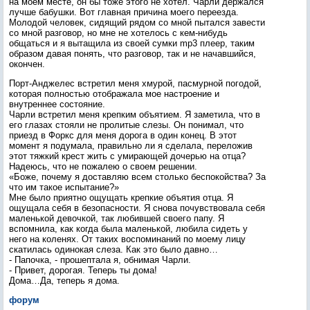
на моем месте, он бы тоже этого не хотел. Чарли держался
лучше бабушки. Вот главная причина моего переезда.
Молодой человек, сидящий рядом со мной пытался завести
со мной разговор, но мне не хотелось с кем-нибудь
общаться и я вытащила из своей сумки mp3 плеер, таким
образом давая понять, что разговор, так и не начавшийся,
окончен.
Порт-Анджелес встретил меня хмурой, пасмурной погодой,
которая полностью отображала мое настроение и
внутреннее состояние.
Чарли встретил меня крепким объятием. Я заметила, что в
его глазах стояли не пролитые слезы. Он понимал, что
приезд в Форкс для меня дорога в один конец. В этот
момент я подумала, правильно ли я сделала, переложив
этот тяжкий крест жить с умирающей дочерью на отца?
Надеюсь, что не пожалею о своем решении.
«Боже, почему я доставляю всем столько беспокойства? За
что им такое испытание?»
Мне было приятно ощущать крепкие объятия отца. Я
ощущала себя в безопасности. Я снова почувствовала себя
маленькой девочкой, так любившей своего папу. Я
вспомнила, как когда была маленькой, любила сидеть у
него на коленях. От таких воспоминаний по моему лицу
скатилась одинокая слеза. Как это было давно…
- Папочка, - прошептала я, обнимая Чарли.
- Привет, дорогая. Теперь ты дома!
Дома…Да, теперь я дома.
форум