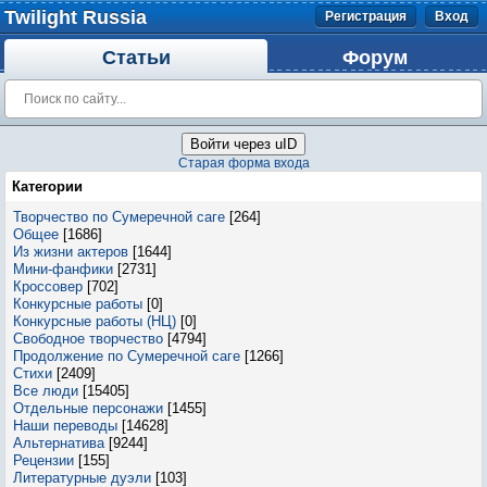
Twilight Russia
Регистрация
Вход
Статьи
Форум
Войти через uID
Старая форма входа
Категории
Творчество по Сумеречной саге
[264]
Общее
[1686]
Из жизни актеров
[1644]
Мини-фанфики
[2731]
Кроссовер
[702]
Конкурсные работы
[0]
Конкурсные работы (НЦ)
[0]
Свободное творчество
[4794]
Продолжение по Сумеречной саге
[1266]
Стихи
[2409]
Все люди
[15405]
Отдельные персонажи
[1455]
Наши переводы
[14628]
Альтернатива
[9244]
Рецензии
[155]
Литературные дуэли
[103]