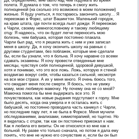
Да, определенно, мне было над чем подумать во время
полета. Я думала о том, что теперь я смогу жить
полноценной (на сколько это возможно в моем положении)
жизнью. Я буду учиться, я постараюсь закончить школу… Я
переезжаю в Форкс, штат Вашингтон. Маленький городок,
на краю штата, где почти всегда льют дожди. Я переезжаю
к Чарли, своему немногословному и такому любящему
отцу. Я надеюсь, что он будет легче переносить мою
болезнь, чем бабушка, которая постоянно плакала.
Чарли был рад, что я решила жить с ним и уже записал
меня в школу. Да, я хочу окончить школу на равных с
другими студентами, без поблажек, которые мне сделали
бы, если бы узнали, что я больна. Я хочу наравне со всеми
сдавать экзамены. Я хочу провести отведенные мне
месяцы, чувствуя себя полноценной, здоровой девушкой,
хотя и понимаю, что это все ложь. Ложь, которую я стеной
воздвигаю вокруг себя, чтобы казаться сильной, несмотря
на все мои страхи. А их у меня много. Я очень боюсь того,
что ожидает меня после смерти. Я боюсь, что не увижу
маму, мою любимую мамочку. Ну почему она не со мной?
Мамочка помогла бы мне выдержать все это. Я
почувствовала, как новые рыдания подступают к горлу. Мне
было десять, когда она умерла и я осталась жить с
бабушкой, но постоянно проводила часть каникул с Чарли,
но последние пару лет, я не была в Форксе. Меня мучили
обследованиями, анализами, химиотерапией, но тщетно. Но
я виделась с отцом, так как он постоянно приезжал к нам.
Как я любила его визиты. Он не относился ко мне как к
больной. Ну разве что только сначала, но потом я дала ему
понять, что мне не нужно его сочувствие и, если бы он был