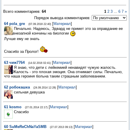
Всего комментариев
:
64
1
2
3
...
6
7
»
Порядок вывода комментариев:
64
pola_gre
[
Материал
]
(07.09.2018 22:40)
Печально. Надеюсь, Эдвард не примет это за оправдание ее
внезапной кончины на биологии
Лучше ему не знать
Спасибо за Пролог!
63
чиж7764
[
Материал
]
(14.02.2016 02:41)
Я знаю, что дети с лейкемией ненавидят чужую жалость.
Жалость - это плохая эмоция. Она отнимает силы. Печально,
что наша героиня больна таким страшным заболеванием.
62
робокашка
[
Материал
]
(24.09.2014 12:28)
сильная девушка
61
kosmo
[
Материал
]
(27.01.2014 22:17)
Спасибо
60
SuMeReChNaYaSMB
[
Материал
]
(27.07.2013 09:13)