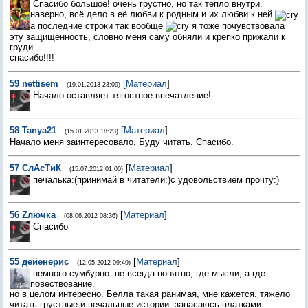
Спасибо большое! очень грустно, но так тепло внутри.
наверно, всё дело в её любви к родным и их любви к ней
а последние строки так вообще
я тоже почувствовала
эту защищённость, словно меня саму обняли и крепко прижали к
груди
спасибо!!!!
59
nettisem
[
Материал
]
(19.01.2013 23:09)
Начало оставляет тягостное впечатление!
58
Tanya21
[
Материал
]
(15.01.2013 18:23)
Начало меня заинтересовало. Буду читать. Спасибо.
57
СлАсТиК
[
Материал
]
(15.07.2012 01:00)
печалька:(принимай в читатели:)с удовольствием прочту:)
56
Zлючка
[
Материал
]
(08.06.2012 08:36)
Спасибо
55
дейенерис
[
Материал
]
(12.05.2012 09:49)
немного сумбурно. не всегда понятно, где мысли, а где
повествование.
но в целом интересно. Белла такая ранимая, мне кажется. тяжело
читать грустные и печальные истории. запасаюсь платками.