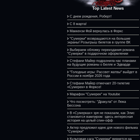
Top Latest News
С днем рождения, Роберт!
С 8 марта!
Маккензи Фой вернулась в Форкс
"Сумерки" возвращаются на большие
экраны! Розыгрыш билетов в группе ВК
Выбираем обложку переиздания романа
"Сумерки" в подарочном оформлении
Стефани Майер подразнила нас планами
на будущие романы о Белле и Эдварде
"Голодные игры: Рассвет жатвы" выйдет в
России в ноябре 2026 года
Стефани Майер отмечает 20-тилетие
«Сумерек» в Форксе!
Марафон "Сумерек" на Youtube
Что посмотреть: "Дракула" от Люка
Бессона
В «Сумерках» зря не показали, как Элис
становится вампиром: здесь интересная
история на целый спин-офф
Актер предложил идею для нового фильма
"Сумерки"
Культовая сага "Сумерки" вернется на