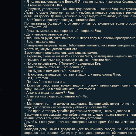
- Я полностью согласна с Беллой! Я туда не полезу! - заявила Касандра
- Я тоже не полезу! - Кет.
- Девушки, успокойтесь. Мы все туда полезем! - заявил Чед. Мы дружно
Лезть по скале было не так уж и удобно, а пещера оказалась темно
освящая дорогу. Демоны, конечно, могут видеть в темноте, но лучше и
- Вот! Энергия исходит отсюда, - ответил Лео.
Почувствовав большой поток энергии, мы остановились возле огромн
за этой стеной.
- Лика, ты можешь нас перенести? - спросил Чед.
- Да! - уверено ответила она.
Взявшись за руки, закрыли глаза, и через пару мгновений прозвучал го
- Все, - сказала она.
Я медленно открыла глаза. Небольшая комната, на стенах которой на
мертвых, каждый демон знает его.
Заклинания предназначены для защиты камня.
- Ахренеть, сколько им лет? - спросил Метт, разглядывая надписи на с
- Примерно столько же, сколько и камню, - ответил Лео.
- Но они не действуют! Почему? - удивилась Кет.
- Они слишком старые, - объяснил Чед.
- Что будем с ним делать? - Касандра.
- Нужно вокруг пещеры поставить защиту, - предложила Лика.
- Нет, - Стефан.
- Почему? - не поняла она.
- Если мы расставим вокруг защиту, то похитители сразу поймут, 
ловушки именно в этой комнате, - ответила я.
- А как мы сюда попадем? - Чед.
- А зачем нам сюда возвращаться? - Лео.
- Но+
- Мы нашли то, что должны защищать. Дальше действуем точно по и
подходит близко к охраняемому объекту, - сказал Лео.
- Лео прав. А теперь давайте расставим ловушки, - скомандовала я.
Закончив с ловушками, мы избавились от следов и расставили в пе
камня, чтобы его невозможно было почувствовать.
Домой мы вернулись только в воскресенье вечером. Сил ни на что не 
Бонус.
Молодая девушка лет двадцати идет по ночному городу. За ней след
хорошее настроение. Сегодня у нее день рождение ей исполняетс