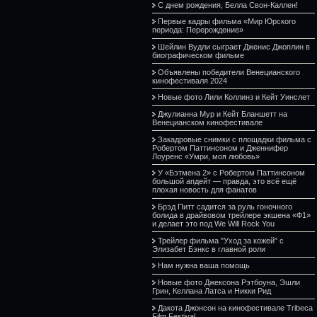
С днем рождения, Белла Свон-Каллен!
Первые кадры фильма «Мир Юрского
периода: Перерождение»
Шейлин Вудли сыграет Дженис Джоплин в
биографическом фильме
Объявлены победители Венецианского
кинофестиваля 2024
Новые фото Лили Коллинз и Кейт Уинслет
Джулианна Мур и Кейт Бланшетт на
Венецианском кинофестивале
Закадровые снимки с площадки фильма с
Робертом Паттинсоном и Дженнифер
Лоуренс «Умри, моя любовь»
У «Бэтмена 2» с Робертом Паттинсоном
большой апдейт — правда, это всё ещё
плохая новость для фанатов
Брэд Питт садится за руль гоночного
болида в драйвовом трейлере экшена «Ф1»
и делает это под We Will Rock You
Трейлер фильма "Уход за кожей" с
Элизабет Бэнкс в главной роли
Нам нужна ваша помощь
Новые фото Джексона Рэтбоуна, Эшли
Грин, Келлана Латса и Никки Рид
Дакота Джонсон на кинофестивале Tribeca
Film Festival