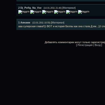
2
Dj_Pofig_Na_Vse
[
Материал
]
(14.01.2011 21:40)
1
Аянами
[
Материал
]
(13.01.2011 10:55)
ааа суперская глава!!)) ВОТ и история Беллы как она стала Д ем...))! сп
Добавлять комментарии могут только зарегистри
[
Регистрация
|
Вход
]