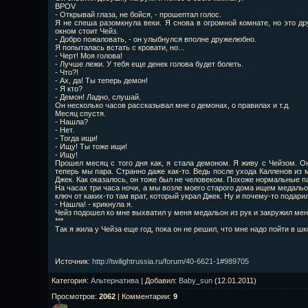
BPOV
- Открывай глаза, не бойся, - прошептал голос.
Я не спеша разомкнула веки. Я снова в огромной комнате, но это др
окном стоит Чейз.
- Добро пожаловать, - он улыбнулся вполне дружелюбно.
Я попыталась встать с кровати, но...
- Черт! Моя голова!
- Лучше лежи. У тебя еще денек голова будет болеть.
- Что?!
- Ах, да! Ты теперь демон!
- Я кто?
- Демон! Ладно, слушай.
Он несколько часов рассказывал мне о демонах, о правилах и т.д.
Месяц спустя.
- Нашла?
- Нет.
- Тогда ищи!
- Ищу! Ты тоже ищи!
- Ищу!
Прошел месяц с того дня как, я стала демоном. Я живу с Чейзом. Он
теперь мы пара. Странно даже как-то. Ведь после ухода Калленов из 
Джек. Как оказалось, он тоже был не человеком. Похоже нормальные п
На часах три часа ночи, а мы возле моего старого дома ищем медальон 
ключ от каких-то там врат, который украл Джек. Ну и почему-то подари
- Нашла! - крикнула я.
Чейз подошел ко мне выхватил у меня медальон из рук и закружил мен
***
Так я жила у Чейза еще год, пока он не решил, что мне надо пойти в шк
Источник
:
http://twilightrussia.ru/forum/40-6621-1#989705
Категория
:
Альтернатива
|
Добавил
:
Baby_sun
(12.01.2011)
Просмотров
:
2062
|
Комментарии
:
9