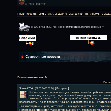
Мне нравится
13
Процитировать текст статьи: выделите текст для цитаты и нажмите сюда
Печать страницы, при необходимости выделите фрагмент
Сумеречные новости
Всего комментариев
:
9
Поряд
9
чиж7764
[
Материал
]
(09.07.2026 00:26)
Решительно не поняла, что здесь можно хотя бы приблизительн
завязали, некое действо даже было. Потом девчуля без сознания
находится. Ладно... "Ты теперь демон", объявил пацан, и начал 
рассказывать. Что за правила? А какая, к хренам, разница? Читатель ж
Так чта "идите с миром, читатели". Она в курсе, а остальные - скажите
Подозреваю, что к этой главе автор ещё сам эти правила не придумал