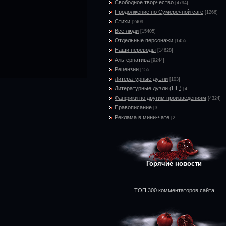
Свободное творчество
[4794]
Продолжение по Сумеречной саге
[1266]
Стихи
[2409]
Все люди
[15405]
Отдельные персонажи
[1455]
Наши переводы
[14628]
Альтернатива
[9244]
Рецензии
[155]
Литературные дуэли
[103]
Литературные дуэли (НЦ)
[4]
Фанфики по другим произведениям
[4324]
Правописание
[3]
Реклама в мини-чате
[2]
Горячие новости
ТОП 300 комментаторов сайта