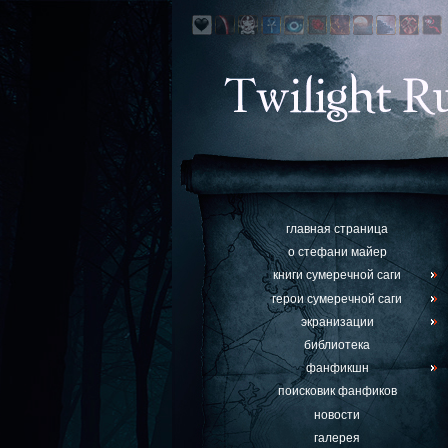
главная страница
о стефани майер
книги сумеречной саги
герои сумеречной саги
экранизации
библиотека
фанфикшн
поисковик фанфиков
новости
галерея