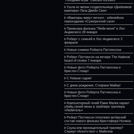
Ушла из жизни создательница «Дневников
вампира» Лиза Джейн Смит
«Вампиры живут вечно» - юбилейное
переиздание «Сумеречной саги»
Премьера фильма "Люби меня" в Лос-
Анджелесе 28 января
Роберт с семьёй в Лос-Анджелесе 3
февраля
Новые снимки Роберта Паттинсона
Роберт Паттинсон на вечере The National
board of review 7 января
Новые фото Роберта Паттинсона и
Кристен Стюарт
С Новым годом!
С днем рождения, Стефани Майер!
Новые фото Роберта Паттинсона и
Кристен Стюарт
Компьютерный гений Рами Малек карает
убийц своей жены в трейлере триллера
«Любитель»
Роберт Паттинсон пополнил актёрский
состав нового фильма Кристофера Нолана
Скука или проницательный триллер?
Сериал «Агентство» с Майклом