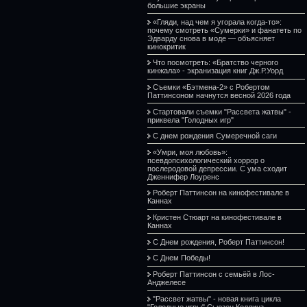
большие экраны
«Гляди, над чем я угорала когда-то»:
почему смотреть «Сумерки» и фанатеть по
Эдварду снова в моде — объясняет
кинокритик
Что посмотреть: «Братство черного
кинжала» - экранизация книг Дж.Р.Уорд
Съемки «Бэтмена-2» с Робертом
Паттинсоном начнутся весной 2026 года
Стартовали съемки "Рассвета жатвы" -
приквела "Голодных игр"
С днем рождения Сумеречной саги
«Умри, моя любовь»:
псевдопсихологический хоррор о
послеродовой депрессии. С ума сходит
Дженнифер Лоуренс
Роберт Паттинсон на кинофестивале в
Каннах
Кристен Стюарт на кинофестивале в
Каннах
С Днем рождения, Роберт Паттинсон!
С Днем Победы!
Роберт Паттинсон с семьёй в Лос-
Анджелесе
"Рассвет жатвы" - новая книга цикла
"Голодные игры" Сьюзен Коллинз