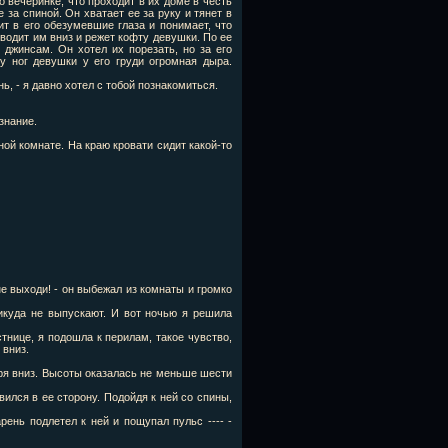
о вечеринке, что проходит в их доме в честь
 за спиной. Он хватает ее за руку и тянет в
т в его обезумевшие глаза и понимает, что
оводит им вниз и режет кофту девушки. По ее
 джинсам. Он хотел их порезать, но за его
у ног девушки у его груди огромная дыра.
ь, - я давно хотел с тобой познакомиться.
знание.
ной комнате. На краю кровати сидит какой-то
не выходи! - он выбежал из комнаты и громко
икуда не выпускают. И вот ночью я решила
тнице, я подошла к перилам, такое чувство,
 вниз.
ря вниз. Высоты оказалась не меньше шести
ился в ее сторону. Подойдя к ней со спины,
ень подлетел к ней и пощупал пульс ---- -