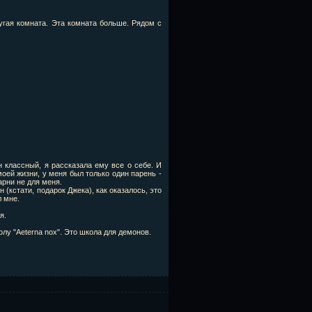
угая комната. Эта комната больше. Рядом с
 классный, я рассказала ему все о себе. И
моей жизни, у меня был только один парень -
арни не для меня.
(кстати, подарок Джека), как оказалось, это
л мне.
я.
олу "Aeterna nox". Это школа для демонов.