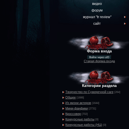
видео
форум
журнал "tr review"
сайт
Форма входа
Войти через uID
Старая форма входа
Категории раздела
Творчество по Сумеречной саге
[264]
Общее
[1686]
Из жизни актеров
[1644]
Мини-фанфики
[2731]
Кроссовер
[702]
Конкурсные работы
[0]
Конкурсные работы (НЦ)
[0]