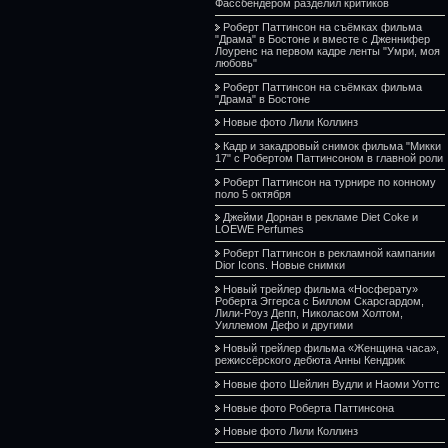
Фассбендером разделил критиков
Роберт Паттинсон на съёмках фильма
"Драма" в Бостоне и вместе с Дженнифер
Лоуренс на первом кадре ленты "Умри, моя
любовь"
Роберт Паттинсон на съёмках фильма
"Драма" в Бостоне
Новые фото Лили Коллинз
Кадр и закадровый снимок фильма "Микки
17" с Робертом Паттинсоном в главной роли
Роберт Паттинсон на турнире по конному
поло 5 октября
Джейми Дорнан в рекламе Diet Coke и
LOEWE Perfumes
Роберт Паттинсон в рекламной кампании
Dior Icons. Новые снимки
Новый трейлер фильма «Носферату»
Роберта Эггерса с Биллом Скарсгардом,
Лили-Роуз Депп, Николасом Холтом,
Уиллемом Дефо и другими
Новый трейлер фильма «Женщина часа»,
режиссёрского дебюта Анны Кендрик
Новые фото Шейлин Вудли и Наоми Уоттс
Новые фото Роберта Паттинсона
Новые фото Лили Коллинз