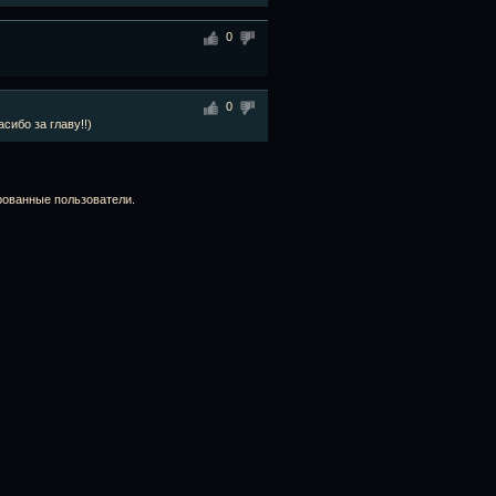
0
0
асибо за главу!!)
рованные пользователи.