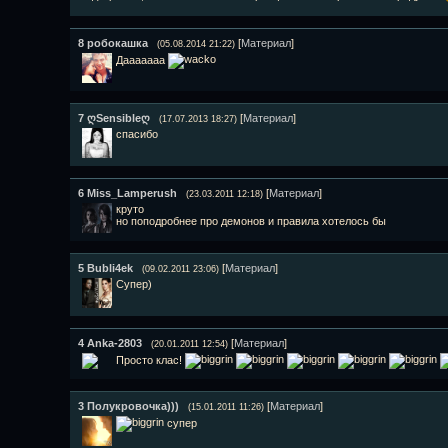
8
робокашка
[
Материал
]
(05.08.2014 21:22)
Дааааааа
7
ღSensibleღ
[
Материал
]
(17.07.2013 18:27)
спасибо
6
Miss_Lamperush
[
Материал
]
(23.03.2011 12:18)
круто
но поподробнее про демонов и правила хотелось бы
5
Bubli4ek
[
Материал
]
(09.02.2011 23:06)
Супер)
4
Anka-2803
[
Материал
]
(20.01.2011 12:54)
Просто клас!
3
Полукровочка)))
[
Материал
]
(15.01.2011 11:26)
супер