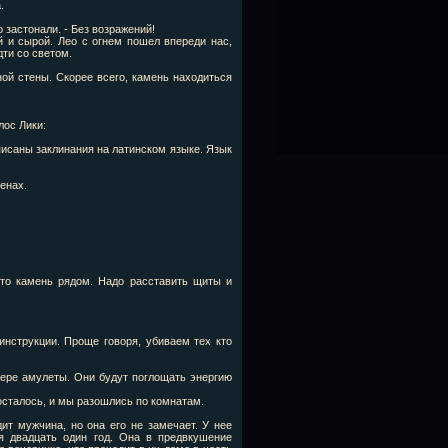
.
 застонали. - Без возражений!
й и сырой. Лео с огнем пошел впереди нас,
дти со светом.
ой стены. Скорее всего, камень находиться
лос Лики:
писаны заклинания на латинском языке. Язык
тенах.
что камень рядом. Надо расставить щиты и
нструкции. Проще говоря, убиваем тех кто
щере амулеты. Они будут поглощать энергию
осталось, и мы разошлись по комнатам.
ит мужчина, но она его не замечает. У нее
я двадцать один год. Она в предвкушение