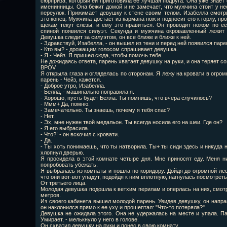
сюрприза, который ей приготовила ее лучшая подруга. Она уже знает 
именинницы. Она бежит домой и не замечает, что мужчина стоит у нее
переулок. Прижимает девушку к стене своим телом. Изабелла смотри
это конец. Мужчина достает из кармана нож и подносит его к горлу, пр
щекам текут слезы, и ему это нравиться. Он проводит ножом по ее
спиной появился силуэт. Секунда и мужчина окровавленный лежит 
Девушка следит за силуэтом, он все ближе и ближе к ней.
- Здравствуй, Изабелла, - он вышел из тени и перед ней появился парен
- Кто вы? - дрожащим голосом спрашивает девушка.
- Я - Чейз. Я пришел сюда, чтобы помочь тебе.
Не дожидаясь ответа, парень хватает девушку на руки, и она теряет со
BPOV
Я открыла глаза и огляделась по сторонам. Я лежу на кровати в огром
парень - Чейз, кажется.
- Доброе утро, Изабелла.
- Белла, - машинально поправила я.
- Хорошо, пусть будет Белла. Ты помнишь, что вчера случилось?
- Ммм+ Да, помню.
- Замечательно. Ты знаешь, почему я тебя спас?
- Нет.
- Эх, мне нужен твой медальон. Ты всегда носила его на шеи. Где он?
- Я его выбрасила.
- Что?! - он вскочил с кровати.
- Да.
- Ты хоть понимаешь, что ты натворила. Ты+ ты сиди здесь и никуда 
хлопнул дверью.
Я просидела в этой комнате четыре дня. Мне приносят еду. Меня н
попробовать убежать.
Я выбралась из комнаты и пошла по коридору. Дойдя до огромной лес
что они вот-вот упадут, подойдя к ним вплотную, нагнулась посмотреть
От третьего лица.
Молодая девушка подошла к ветхим перилам и оперлась на них, смот
метров.
Из своего кабинета вышел молодой парень. Увидев девушку, он направ
он наклонился прямо к ее уху и прошептал: "Что-то потеряла?"
Девушка не ожидала этого. Она не удержалась на месте и упала. Пар
Умирает, - мелькнуло у него в голове.
Он схватил девушку на руки и понес в свою комнату.