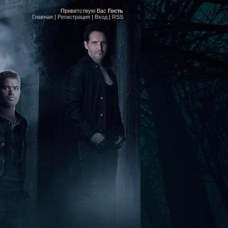
Приветствую Вас
Гость
Главная
|
Регистрация
|
Вход
|
RSS