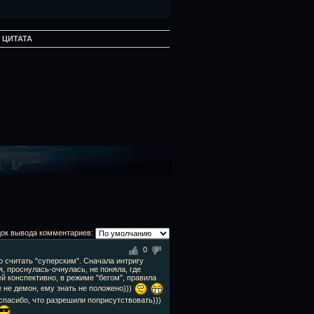
:
ЦИТАТА
ок вывода комментариев:
0
о считать "суперским". Сначала интригу
, проснулась-очнулась, не поняла, где
ей конспективно, в режиме "бегом", правила
е не демон, ему знать не положено)))
 спасибо, что разрешили поприсутствовать)))