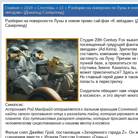
»
»
»
» Разборки на поверхности Луны в но
Главная
2019
Сентябрь
13
звёздам» (Дональд Сазерленд)
Разборки на поверхности Луны в новом промо сай-фая «К звёздам» (
Сазерленд)
Студия 20th Century Fox выка
посвященный грядущей фантас
звездам» (Ad Astra). Зрителям
составить компанию герою Бр
заглянуть на Луну. Причем не 
лунной базе, а прокатиться по
спутника Земли. Казалось бы, 
может приключиться? Здесь и 
Но главный герой даже в тако
попасть в перестрелку.
Создатели обещают нам «пар
в космосе», и это звучит мно
Синопсис:
Астронавт Рой Макбрайд отправляется к дальним границам Солнечной
найти своего пропавшего отца и разгадать тайну, которая угрожает 
планете. Его путешествие раскроет секреты, которые бросают вызов
человеческому существованию и нашему месту в космосе.
Фильм снял Джеймс Грэй, постановщик «Затерянного города Z». Он ж
сценарием вместе с Итаном Гроссом (сериал «Грань»).