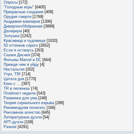
Опросы
[172]
"Голодные игры"
[6405]
Прекрасные создания
[409]
Орудия смерти
[1769]
Академия вампиров
[1306]
Дивергент/Избранная
[3899]
Делириум
[40]
Золушка
[1242]
Красавица и чудовище
[1020]
50 оттенков серого
[2652]
Если я останусь
[263]
Сказки Диснея
[374]
Фильмы Marvel и DC
[664]
Прежде чем я уйду
[4]
Ностальгия
[202]
Утро, TR!
[714]
Цитата дня
[1770]
Кино с ...
[397]
TR в пеленках
[74]
Плейлист недели
[543]
Разминка для ума
[248]
Теория сериального взрыва
[288]
Рекомендуем почитать
[166]
Рекламное агенство
[645]
Литературные дуэли
[54]
АРТ-дуэли
[108]
Разное
[4291]