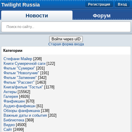
Twilight Russia
Регистрация
Вход
Новости
Форум
Войти через uID
Старая форма входа
Категории
Стефани Майер
[208]
Книги Сумеречной саги
[122]
Фильм "Сумерки"
[201]
Фильм "Новолуние"
[191]
Фильм "Затмение"
[342]
Фильм "Рассвет"
[1463]
Книга/фильм "Гостья"
[1178]
Актеры
[15562]
Галерея
[4926]
Фанфикшен
[670]
Аудио-фанфикшн
[61]
Обзоры фанфикшна
[138]
Важные даты и события
[202]
Библиотека
[369]
Видео
[4500]
Сайт
[2499]