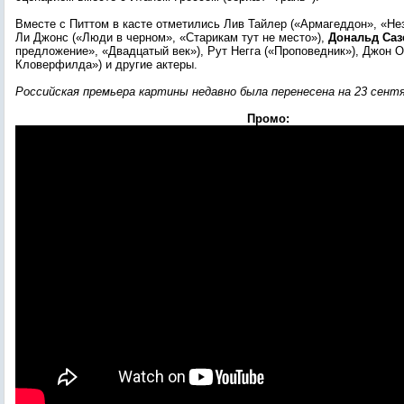
Вместе с Питтом в касте отметились Лив Тайлер («Армагеддон», «Не
Ли Джонс («Люди в черном», «Старикам тут не место»),
Дональд Саз
предложение», «Двадцатый век»), Рут Негга («Проповедник»), Джон 
Кловерфилда») и другие актеры.
Российская премьера картины недавно была перенесена на 23 сентя
Промо: