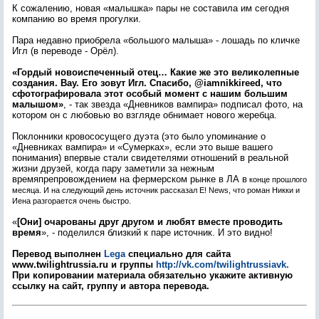
К сожалению, новая «малышка» пары не составила им сегодня
компанию во время прогулки.
Пара недавно приобрела «большого малыша» - лошадь по кличке
Игл (в переводе - Орёл).
«Гордый новоиспеченный отец… Какие же это великолепные
создания. Вау. Его зовут Игл. Спасибо, @iamnikkireed, что
сфотографировала этот особый момент с нашим большим
малышом»
, - так звезда «Дневников вампира» подписал фото, на
котором он с любовью во взгляде обнимает нового жеребца.
Поклонники кровососущего дуэта (это было упоминание о
«Дневниках вампира» и «Сумерках», если это выше вашего
понимания) впервые стали свидетелями отношений в реальной
жизни друзей, когда пару заметили за нежным
времяпрепровождением на фермерском рынке в ЛА в
конце прошлого
месяца. И на следующий день источник рассказал E! News, что роман Никки и
Иена разгорается очень быстро.
«
[Они] очарованы друг другом и любят вместе проводить
время
», - поделился близкий к паре источник. И это видно!
Перевод выполнен
Lega
специально для сайта
www.twilightrussia.ru и группы
http://vk.com/twilightrussiavk.
При копировании материала обязательно укажите активную
ссылку на сайт, группу и автора перевода.