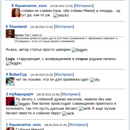
8
Aquamarine_ssss
[
Материал
]
(10.08.2014 13:53)
собаки не совместные, обе собаки Никки) а лошадь...ну
тут да, как-то уж..
6
Shantanel
[
Материал
]
(10.08.2014 12:42)
Цитата
Текст новости
Поклонники кровососущего дуэта (это было упоминание о «Дневниках вампира» и
«Сумерках», если это выше вашего понимания)
Ахаха, автор статьи просто шикарен
Lega
, старушенция, с возвращением в
старые
родные пенаты
4
ButterCup
[
Материал
]
(10.08.2014 03:32)
чет не похоже, что он для пробежки одет
3
♥ღАврораღ♥
[
Материал
]
(09.08.2014 22:08)
Ну бегать с собачкой думаю веселее, нежели без нее
Тем более происходит совмещение приятного и
полезного, так что пусть дальше бегают
А еще лучше
бегают вместе и собачек берут
1
Aquamarine_ssss
[
Материал
]
(09.08.2014 21:25)
Собачки Никки))