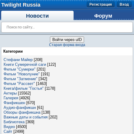
Twilight Russia
Регистрация
Вход
Новости
Форум
Войти через uID
Старая форма входа
Категории
Стефани Майер
[208]
Книги Сумеречной саги
[122]
Фильм "Сумерки"
[201]
Фильм "Новолуние"
[191]
Фильм "Затмение"
[342]
Фильм "Рассвет"
[1463]
Книга/фильм "Гостья"
[1178]
Актеры
[15562]
Галерея
[4926]
Фанфикшен
[670]
Аудио-фанфикшн
[61]
Обзоры фанфикшна
[138]
Важные даты и события
[202]
Библиотека
[369]
Видео
[4500]
Сайт
[2499]