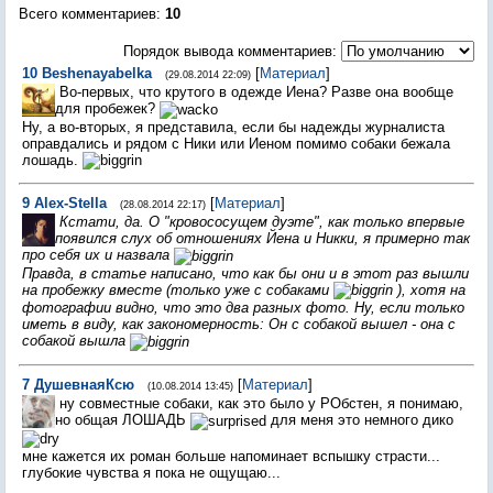
Всего комментариев
:
10
Порядок вывода комментариев:
10
Beshenayabelka
[
Материал
]
(29.08.2014 22:09)
Во-первых, что крутого в одежде Иена? Разве она вообще
для пробежек?
Ну, а во-вторых, я представила, если бы надежды журналиста
оправдались и рядом с Ники или Иеном помимо собаки бежала
лошадь.
9
Alex-Stella
[
Материал
]
(28.08.2014 22:17)
Кстати, да. О "кровососущем дуэте", как только впервые
появился слух об отношениях Йена и Никки, я примерно так
про себя их и назвала
Правда, в статье написано, что как бы они и в этот раз вышли
на пробежку вместе (только уже с собаками
), хотя на
фотографии видно, что это два разных фото. Ну, если только
иметь в виду, как закономерность: Он с собакой вышел - она с
собакой вышла
7
ДушевнаяКсю
[
Материал
]
(10.08.2014 13:45)
ну совместные собаки, как это было у РОбстен, я понимаю,
но общая ЛОШАДЬ
для меня это немного дико
мне кажется их роман больше напоминает вспышку страсти...
глубокие чувства я пока не ощущаю...