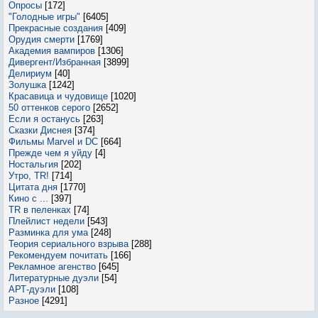
Опросы
[172]
"Голодные игры"
[6405]
Прекрасные создания
[409]
Орудия смерти
[1769]
Академия вампиров
[1306]
Дивергент/Избранная
[3899]
Делириум
[40]
Золушка
[1242]
Красавица и чудовище
[1020]
50 оттенков серого
[2652]
Если я останусь
[263]
Сказки Диснея
[374]
Фильмы Marvel и DC
[664]
Прежде чем я уйду
[4]
Ностальгия
[202]
Утро, TR!
[714]
Цитата дня
[1770]
Кино с ...
[397]
TR в пеленках
[74]
Плейлист недели
[543]
Разминка для ума
[248]
Теория сериального взрыва
[288]
Рекомендуем почитать
[166]
Рекламное агенство
[645]
Литературные дуэли
[54]
АРТ-дуэли
[108]
Разное
[4291]