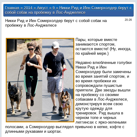
»
»
»
» Никки Рид и Иен Сомерхолдер берут с
Главная
2014
Август
9
собой собак на пробежку в Лос-Анджелесе
Никки Рид и Иен Сомерхолдер берут с собой собак на
20:26
пробежку в Лос-Анджелесе
Пары, которые вместе
занимаются спортом,
остаются вместе! (Ну, иногда,
по крайней мере.)
Недавно влюбленные голубки
Никки Рид и Иен
Сомерхолдер были замечены
во время занятий спортом, и
во время пробежки их
сопровождали пушистые
приятели. Две звезды вышли
на пробежку со своими
собаками в Лос-Анджелесе,
демонстрируя всем свою
крутую одежду для
тренировок. Рид вышла в
черном топе и черных
леггинсах с ярко-зелеными
полосами, а Сомерхолдер выглядел привычно в кепке, кофте с
длинными рукавами и шортах.