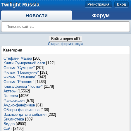
Twilight Russia
Регистрация
Вход
Новости
Форум
Войти через uID
Старая форма входа
Категории
Стефани Майер
[208]
Книги Сумеречной саги
[122]
Фильм "Сумерки"
[201]
Фильм "Новолуние"
[191]
Фильм "Затмение"
[342]
Фильм "Рассвет"
[1463]
Книга/фильм "Гостья"
[1178]
Актеры
[15562]
Галерея
[4926]
Фанфикшен
[670]
Аудио-фанфикшн
[61]
Обзоры фанфикшна
[138]
Важные даты и события
[202]
Библиотека
[369]
Видео
[4500]
Сайт
[2499]