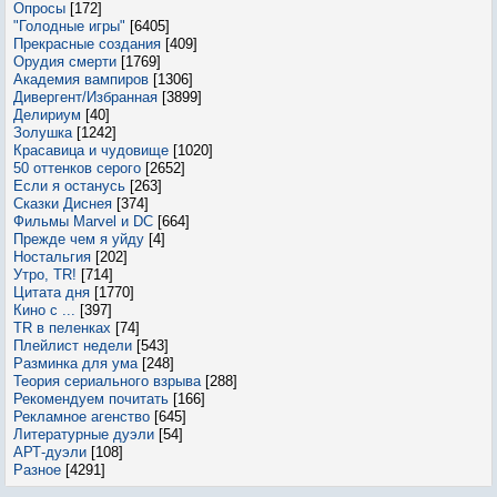
Опросы
[172]
"Голодные игры"
[6405]
Прекрасные создания
[409]
Орудия смерти
[1769]
Академия вампиров
[1306]
Дивергент/Избранная
[3899]
Делириум
[40]
Золушка
[1242]
Красавица и чудовище
[1020]
50 оттенков серого
[2652]
Если я останусь
[263]
Сказки Диснея
[374]
Фильмы Marvel и DC
[664]
Прежде чем я уйду
[4]
Ностальгия
[202]
Утро, TR!
[714]
Цитата дня
[1770]
Кино с ...
[397]
TR в пеленках
[74]
Плейлист недели
[543]
Разминка для ума
[248]
Теория сериального взрыва
[288]
Рекомендуем почитать
[166]
Рекламное агенство
[645]
Литературные дуэли
[54]
АРТ-дуэли
[108]
Разное
[4291]