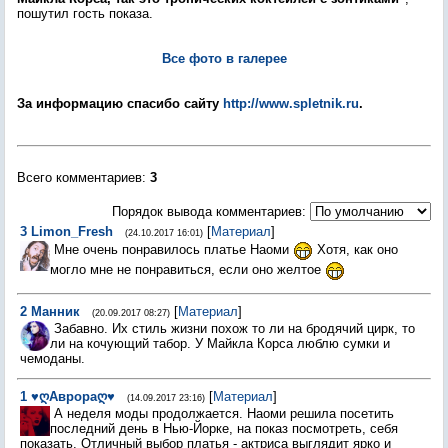
пошутил гость показа.
Все фото в галерее
За информацию спасибо сайту
http://www.spletnik.ru
.
Всего комментариев
:
3
Порядок вывода комментариев:
3
Limon_Fresh
[
Материал
]
(24.10.2017 16:01)
Мне очень понравилось платье Наоми
Хотя, как оно
могло мне не понравиться, если оно желтое
2
Манник
[
Материал
]
(20.09.2017 08:27)
Забавно. Их стиль жизни похож то ли на бродячий цирк, то
ли на кочующий табор. У Майкла Корса люблю сумки и
чемоданы.
1
♥ღАврораღ♥
[
Материал
]
(14.09.2017 23:16)
А неделя моды продолжается. Наоми решила посетить
последний день в Нью-Йорке, на показ посмотреть, себя
показать. Отличный выбор платья - актриса выглядит ярко и