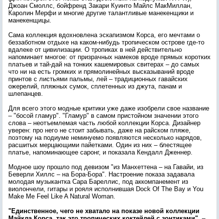
Джоан Смоллс, бойфренд Закари Куинто Майлс МакМиллан,
Каролин Мерфи и многие другие талантливые манекенщики и
манекенщицы.
Сама коллекция вдохновлена эскапизмом Корса, его мечтами о
беззаботном отдыхе на каком-нибудь тропическом острове где-то
вдалеке от цивилизации. О тропиках в ней действительно
напоминает многое: от призрачных намеков вроде прямых коротких
платьев и тай-дай на тонких кашемировых свитерах – до самых
что ни на есть громких и прямолинейных высказываний вроде
принтов с листьями пальмы, лей – традиционных гавайских
ожерелий, пляжных сумок, сплетенных из джута, панам и
шлепанцев.
Для всего этого модные критики уже даже изобрели свое название
– "босой гламур". "Гламур" в самом пристойном значении этого
слова – неотъемлемая часть любой коллекции Корса. Дизайнер
уверен: про него не стоит забывать, даже на райском пляже,
поэтому на подиуме неминуемо появляются несколько нарядов,
расшитых мерцающими пайетками. Один из них – блестящее
платье, напоминающее саронг, и показала Кендалл Дженнер.
Модное шоу прошло под девизом "из Манхеттена – на Гавайи, из
Беверли Хиллс – на Бора-Бора". Настроение показа задавала
молодая музыкантка Сара Бареллис, под аккомпанемент из
виолончели, гитары и рояля исполнившая Dock Of The Bay и You
Make Me Feel Like A Natural Woman.
"Единственное, чего не хватало на показе новой коллекции
Майкла Корса, так это тропических коктейлей с зонтиками"
, –