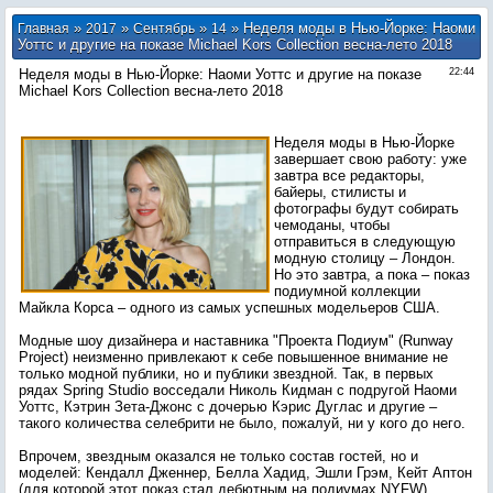
»
»
»
» Неделя моды в Нью-Йорке: Наоми
Главная
2017
Сентябрь
14
Уоттс и другие на показе Michael Kors Collection весна-лето 2018
Неделя моды в Нью-Йорке: Наоми Уоттс и другие на показе
22:44
Michael Kors Collection весна-лето 2018
Неделя моды в Нью-Йорке
завершает свою работу: уже
завтра все редакторы,
байеры, стилисты и
фотографы будут собирать
чемоданы, чтобы
отправиться в следующую
модную столицу – Лондон.
Но это завтра, а пока – показ
подиумной коллекции
Майкла Корса – одного из самых успешных модельеров США.
Модные шоу дизайнера и наставника "Проекта Подиум" (Runway
Project) неизменно привлекают к себе повышенное внимание не
только модной публики, но и публики звездной. Так, в первых
рядах Spring Studio восседали Николь Кидман с подругой Наоми
Уоттс, Кэтрин Зета-Джонс с дочерью Кэрис Дуглас и другие –
такого количества селебрити не было, пожалуй, ни у кого до него.
Впрочем, звездным оказался не только состав гостей, но и
моделей: Кендалл Дженнер, Белла Хадид, Эшли Грэм, Кейт Аптон
(для которой этот показ стал дебютным на подиумах NYFW),