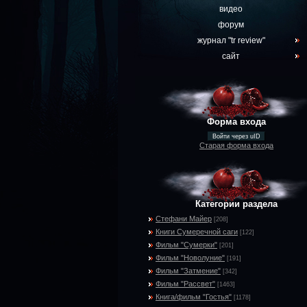
видео
форум
журнал "tr review"
сайт
Форма входа
Войти через uID
Старая форма входа
Категории раздела
Стефани Майер
[208]
Книги Сумеречной саги
[122]
Фильм "Сумерки"
[201]
Фильм "Новолуние"
[191]
Фильм "Затмение"
[342]
Фильм "Рассвет"
[1463]
Книга/фильм "Гостья"
[1178]