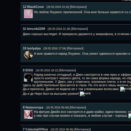
12
BlackCrow
[
Материал
]
(29.05.2016 23:10)
Не люблю Лоуренс прилизенной. Она мне больше нравится со
11
lenusik2209
[
Материал
]
(29.05.2016 21:26)
Джен хорошо выглядит. И прекрасно держится у микрофона, в отличие 
10
lyolyalya
[
Материал
]
(29.05.2016 17:54)
А мне нравится наряд Лоуренс. Она умеет одеваться красиво и
9
ElSi5
[
Материал
]
(16.05.2016 18:12)
Наряд конечно отпадный, и Джен смотрится в нем ярко и эффект
просто контраст черного цвета, то ли сама форма наряда, но о
крупненьким. У Джен, как у плавчихи, огромные плечи. о в ее по
здесь ну действительно бросается в глаза. Но это всего лишь мелочи, и
Да и прическа. Давно не видела ее с так уложенными волосами.
Да и де Ниро был на высшем уровне!
8
Natavoropa
[
Материал
]
(16.05.2016 09:48)
На фигуре Джейн все смотрится и даже майки, единственное, чт
у нее при случае можно и показать, в любом случае - хороша.
7
СelestialОffice
[
Материал
]
(16.05.2016 08:49)