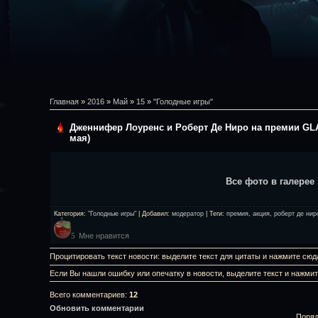
Главная
»
2016
»
Май
»
15
»
"Голодные игры"
Дженнифер Лоуренс и Роберт Де Ниро на премии GLA
мая)
Все фото в галерее
Категория
:
"Голодные игры"
|
Добавил
:
модератор
|
Теги
:
премия
,
акция
,
роберт де нир
Мне нравится
5
Процитировать текст новости: выделите текст для цитаты и нажмите сюд
Если Вы нашли ошибку или опечатку в новости, выделите текст и нажми
Всего комментариев
:
12
Обновить комментарии
Поряд