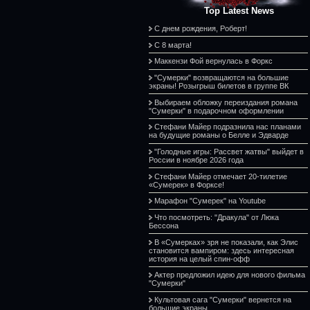
Top Latest News
С днем рождения, Роберт!
С 8 марта!
Маккензи Фой вернулась в Форкс
"Сумерки" возвращаются на большие
экраны! Розыгрыш билетов в группе ВК
Выбираем обложку переиздания романа
"Сумерки" в подарочном оформлении
Стефани Майер подразнила нас планами
на будущие романы о Белле и Эдварде
"Голодные игры: Рассвет жатвы" выйдет в
России в ноябре 2026 года
Стефани Майер отмечает 20-тилетие
«Сумерек» в Форксе!
Марафон "Сумерек" на Youtube
Что посмотреть: "Дракула" от Люка
Бессона
В «Сумерках» зря не показали, как Элис
становится вампиром: здесь интересная
история на целый спин-офф
Актер предложил идею для нового фильма
"Сумерки"
Культовая сага "Сумерки" вернется на
большие экраны