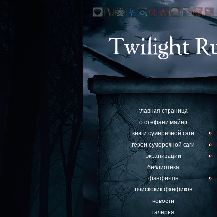
главная страница
о стефани майер
книги сумеречной саги
герои сумеречной саги
экранизации
библиотека
фанфикшн
поисковик фанфиков
новости
галерея