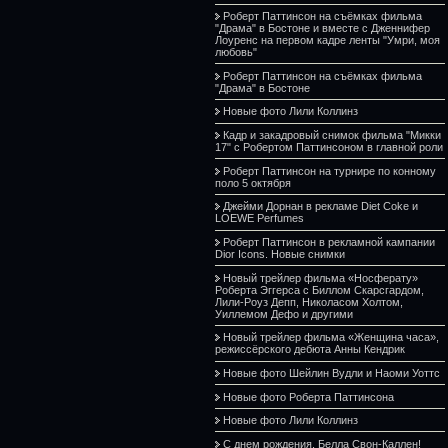
Роберт Паттинсон на съёмках фильма
"Драма" в Бостоне и вместе с Дженнифер
Лоуренс на первом кадре ленты "Умри, моя
любовь"
Роберт Паттинсон на съёмках фильма
"Драма" в Бостоне
Новые фото Лили Коллинз
Кадр и закадровый снимок фильма "Микки
17" с Робертом Паттинсоном в главной роли
Роберт Паттинсон на турнире по конному
поло 5 октября
Джейми Дорнан в рекламе Diet Coke и
LOEWE Perfumes
Роберт Паттинсон в рекламной кампании
Dior Icons. Новые снимки
Новый трейлер фильма «Носферату»
Роберта Эггерса с Биллом Скарсгардом,
Лили-Роуз Депп, Николасом Холтом,
Уиллемом Дефо и другими
Новый трейлер фильма «Женщина часа»,
режиссёрского дебюта Анны Кендрик
Новые фото Шейлин Вудли и Наоми Уоттс
Новые фото Роберта Паттинсона
Новые фото Лили Коллинз
С днем рождения, Белла Свон-Каллен!