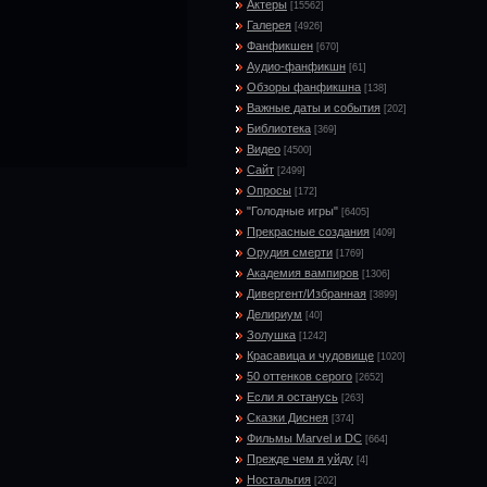
Актеры
[15562]
Галерея
[4926]
Фанфикшен
[670]
Аудио-фанфикшн
[61]
Обзоры фанфикшна
[138]
Важные даты и события
[202]
Библиотека
[369]
Видео
[4500]
Сайт
[2499]
Опросы
[172]
"Голодные игры"
[6405]
Прекрасные создания
[409]
Орудия смерти
[1769]
Академия вампиров
[1306]
Дивергент/Избранная
[3899]
Делириум
[40]
Золушка
[1242]
Красавица и чудовище
[1020]
50 оттенков серого
[2652]
Если я останусь
[263]
Сказки Диснея
[374]
Фильмы Marvel и DC
[664]
Прежде чем я уйду
[4]
Ностальгия
[202]