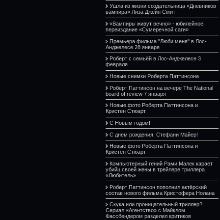
Ушла из жизни создательница «Дневников
вампира» Лиза Джейн Смит
«Вампиры живут вечно» - юбилейное
переиздание «Сумеречной саги»
Премьера фильма "Люби меня" в Лос-
Анджелесе 28 января
Роберт с семьёй в Лос-Анджелесе 3
февраля
Новые снимки Роберта Паттинсона
Роберт Паттинсон на вечере The National
board of review 7 января
Новые фото Роберта Паттинсона и
Кристен Стюарт
С Новым годом!
С днем рождения, Стефани Майер!
Новые фото Роберта Паттинсона и
Кристен Стюарт
Компьютерный гений Рами Малек карает
убийц своей жены в трейлере триллера
«Любитель»
Роберт Паттинсон пополнил актёрский
состав нового фильма Кристофера Нолана
Скука или проницательный триллер?
Сериал «Агентство» с Майклом
Фассбендером разделил критиков