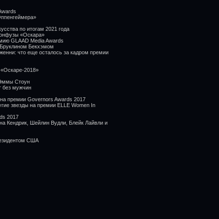
Awards
Оппенгеймера»
усства по итогам 2021 года
конфузы «Оскара»
емию GLAAD Media Awards
с Бруклином Бекхэмом
енни: что еще осталось за кадром премии
 «Оскаре-2018»
 Эммы Стоун
 без мужчин
на премии Governors Awards 2017
угие звезды на премии ELLE Women In
ds 2017
на Кендрик, Шейлин Вудли, Блейк Лайвли и
резидентом США