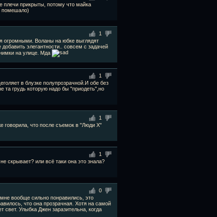
де плечи прикрыты, потому что майка
е помешало)
1
ся огромными. Воланы на юбке выглядят
 добавить элегантности.. совсем с задачей
снимки на улице. Мда
1
голяет в блузке полупрозрачной.И обе без
е та грудь которую надо бы "приодеть",но
1
же говорила, что после съемок в "Люди Х"
1
 не скрывает? или всё таки она это знала?
0
 мне вообще сильно понравились, это
равилось, что она прозрачная. Хотя на самой
ет свет. Улыбка Джен заразительна, когда