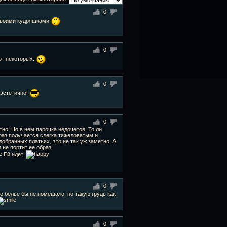
0
 своими кудряшками
0
от некоторых.
0
 эстетично!
0
но! Но в нем парочка недочетов. То ли
браз получается слегка тяжеловатым и
добранных платьях, это не так уж заметно. А
 не портит ее образ.
Ей идет.
0
о белье бы не помешало, но такую грудь как
0