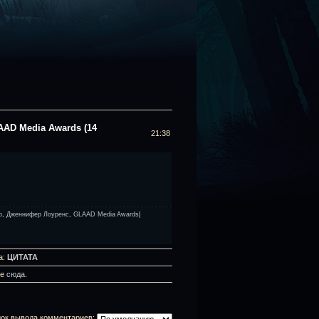
AD Media Awards (14
21:38
о
,
Дженнифер Лоуренс
,
GLAAD Media Awards
|
а:
ЦИТАТА
те
сюда
.
ок вывода комментариев: