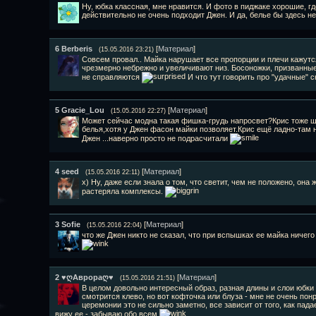
Ну, юбка классная, мне нравится. И фото в пиджаке хорошие, г
действительно не очень подходит Джен. И да, белье бы здесь н
6
Berberis
[
Материал
]
(15.05.2016 23:21)
Совсем провал.. Майка нарушает все пропорции и плечи кажут
чрезмерно небрежно и увеличивают низ. Босоножки, призванные
не справляются
И что тут говорить про "удачные" 
5
Gracie_Lou
[
Материал
]
(15.05.2016 22:27)
Может сейчас модна такая фишка-грудь напросвет?Крис тоже ще
белья,хотя у Джен фасон майки позволяет.Крис ещё ладно-там н
Джен ...наверно просто не подрасчитали
4
seed
[
Материал
]
(15.05.2016 22:11)
х) Ну, даже если знала о том, что светит, чем не положено, она 
растеряла комплексы.
3
Sofie
[
Материал
]
(15.05.2016 22:04)
что же Джен никто не сказал, что при вспышках ее майка ничего
2
♥ღАврораღ♥
[
Материал
]
(15.05.2016 21:51)
В целом довольно интересный образ, разная длины и слои юбки
смотрится клево, но вот кофточка или блуза - мне не очень пон
церемонии это не сильно заметно, все зависит от того, как пада
вижу ее - забываю обо всем