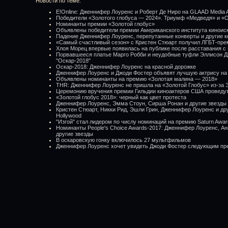
Новости по теме:
E!Online: Дженнифер Лоуренс и Роберт Де Ниро на GLAAD Media 
Победители «Золотого глобуса — 2024». Триумф «Медведя» и «
Номинанты премии «Золотой глобус»
Объявлены победители премии Американского института киноиск
Падение Дженнифер Лоуренс, перепутанные конверты и другие 
«Самый счастливый сезон» с Кристен Стюарт получил ЛГБТ-пр
Хлоя Морец впервые появилась на публике после расставания 
Порвавшееся платье Марго Робби и неудобные туфли Эллисон Дж
"Оскар-2018"
Оскар-2018: Дженнифер Лоуренс на красной дорожке
Дженнифер Лоуренс и Джоди Фостер объявят лучшую актрису на
Объявлены номинанты на премию «Золотая малина — 2018»
THR: Дженнифер Лоуренс не пришла на «Золотой Глобус» из-за
Церемонию вручения премии Гильдии киноактеров США проведут
«Золотой глобус 2018»: черный как цвет протеста
Дженнифер Лоуренс, Эмма Стоун, Сирша Ронан и другие звезды 
Кристен Стюарт, Никки Рид, Эшли Грин, Дженнифер Лоуренс и др
Hollywood
"Изгой" стал лидером по числу номинаций на премию Saturn Awar
Номинанты People's Choice Awards-2017: Дженнифер Лоуренс, Ан
другие звезды
В оскаровскую гонку включилось 27 мультфильмов
Дженнифер Лоуренс хочет увидеть Джоди Фостер следующим п