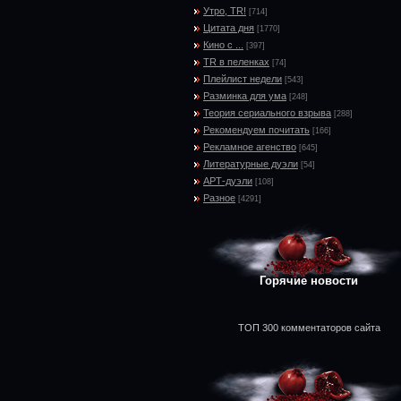
Утро, TR!
[714]
Цитата дня
[1770]
Кино с ...
[397]
TR в пеленках
[74]
Плейлист недели
[543]
Разминка для ума
[248]
Теория сериального взрыва
[288]
Рекомендуем почитать
[166]
Рекламное агенство
[645]
Литературные дуэли
[54]
АРТ-дуэли
[108]
Разное
[4291]
Горячие новости
ТОП 300 комментаторов сайта