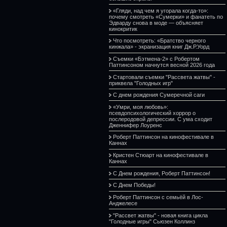
«Гляди, над чем я угорала когда-то»:
почему смотреть «Сумерки» и фанатеть по
Эдварду снова в моде — объясняет
кинокритик
Что посмотреть: «Братство черного
кинжала» - экранизация книг Дж.Р.Уорд
Съемки «Бэтмена-2» с Робертом
Паттинсоном начнутся весной 2026 года
Стартовали съемки "Рассвета жатвы" -
приквела "Голодных игр"
С днем рождения Сумеречной саги
«Умри, моя любовь»:
псевдопсихологический хоррор о
послеродовой депрессии. С ума сходит
Дженнифер Лоуренс
Роберт Паттинсон на кинофестивале в
Каннах
Кристен Стюарт на кинофестивале в
Каннах
С Днем рождения, Роберт Паттинсон!
С Днем Победы!
Роберт Паттинсон с семьёй в Лос-
Анджелесе
"Рассвет жатвы" - новая книга цикла
"Голодные игры" Сьюзен Коллинз