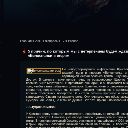
Главная
»
2011
»
Февраль
»
17
»
Разное
5 причин, по которым мы с нетерпением будем ждат
«Белоснежки и егеря»
По неподтвержденной информации Кристен 
главной роли в проекте «Белоснежка и 
адаптацией сказки братьев Гримм. Сценар
Доутри. В фильме также примет участие оскароносная Шарлиз 
премию Вигго Мортенсен. Я прочитала сценарий, и он показался мне
того, чтобы стать забавным фильмом. Конечно, ничего сверхнового
серии тех, под которые мы весело чавкаем попкорном в киноте
полным тревожных поворотов. Я читала отзывы критиков и неко
кандидатуре Стюарт на главную роль. Они считают, что образ може
сумеречной Беллы, но я так не думаю. Вот пять причин, по которы
1. Студия Universal
У Кристен опять появится возможность поработать со студией номе
стал «Телепорт». Universal уже определилась с датой релиза фильма
готов. В наличии солидный бюджет, отличные спецэффекты и CGI, 
и грим. Другими словами: никакой экономии на спичках. У проект
коей мы никогда не наблюдали у независимых фильмов с Кристен. П