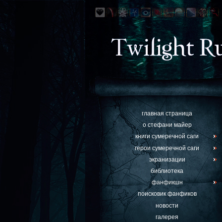
главная страница
о стефани майер
книги сумеречной саги
герои сумеречной саги
экранизации
библиотека
фанфикшн
поисковик фанфиков
новости
галерея