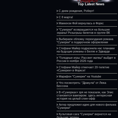
Top Latest News
С днем рождения, Роберт!
С 8 марта!
Маккензи Фой вернулась в Форкс
"Сумерки" возвращаются на большие
экраны! Розыгрыш билетов в группе ВК
Выбираем обложку переиздания романа
"Сумерки" в подарочном оформлении
Стефани Майер подразнила нас планами
на будущие романы о Белле и Эдварде
"Голодные игры: Рассвет жатвы" выйдет в
России в ноябре 2026 года
Стефани Майер отмечает 20-тилетие
«Сумерек» в Форксе!
Марафон "Сумерек" на Youtube
Что посмотреть: "Дракула" от Люка
Бессона
В «Сумерках» зря не показали, как Элис
становится вампиром: здесь интересная
история на целый спин-офф
Актер предложил идею для нового фильма
"Сумерки"
Культовая сага "Сумерки" вернется на
большие экраны