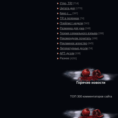
Утро, TR!
[714]
Цитата дня
[1770]
Кино с ...
[397]
TR в пеленках
[74]
Плейлист недели
[543]
Разминка для ума
[248]
Теория сериального взрыва
[288]
Рекомендуем почитать
[166]
Рекламное агенство
[645]
Литературные дуэли
[54]
АРТ-дуэли
[108]
Разное
[4291]
Горячие новости
ТОП 300 комментаторов сайта