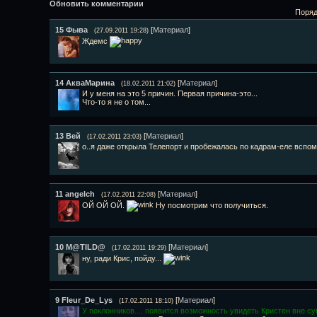
Обновить комментарии
Поряд
15
Фыва
[
Материал
]
(27.09.2011 19:28)
Ждемс
14
АкваМарина
[
Материал
]
(18.02.2011 21:02)
И у меня на это 5 причин. Первая причина-это...
Что-то я не о том...
13
Вей
[
Материал
]
(17.02.2011 23:03)
о..я даже открыла Телепорт и пробежалась по кадрам-еле вспом
11
angelch
[
Материал
]
(17.02.2011 22:08)
ОЙ ОЙ ОЙ.
Ну посмотрим что получиться.
10
M@TILD@
[
Материал
]
(17.02.2011 19:29)
ну, ради Крис, пойду...
9
Fleur_De_Lys
[
Материал
]
(17.02.2011 18:10)
У поклонников.... появится возможность увидеть Кристен вне с