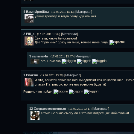
4
ВампИpюШка
[
Материал
]
(17.02.2011 14:43)
увижу трейлер и тогда решу иди или нет...
2
Fill_a
[
Материал
]
(17.02.2011 13:39)
Ёёхтыш, какие белоснежки!
Две "причины" сразу на лицо, точнее ниже лица.
3
sarrrran4a
[
Материал
]
(17.02.2011 13:47)
ага, Памелка
1
Рвакля
[
Материал
]
(17.02.2011 13:28)
И что, Кристен такие же сиськи сделают как на картинке?!!! Без 
спасти Паттинсон, но тут его точно не будет)))
Решено - не пойду!
12
Сверхестественная
[
Материал
]
(17.02.2011 22:17)
я тоже не знаю,смогу ли я это посмотреть,не мой фильм!