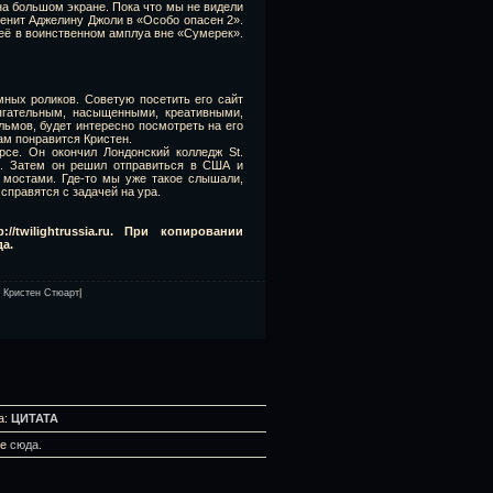
на большом экране. Пока что мы не видели
менит Аджелину Джоли в «Особо опасен 2».
ь её в воинственном амплуа вне «Сумерек».
ных роликов. Советую посетить его сайт
тягательным, насыщенными, креативными,
ьмов, будет интересно посмотреть на его
ам понравится Кристен.
се. Он окончил Лондонский колледж St.
на. Затем он решил отправиться в США и
 мостами. Где-то мы уже такое слышали,
справятся с задачей на ура.
/twilightrussia.ru. При копировании
да.
,
Кристен Стюарт
|
а:
ЦИТАТА
те
сюда
.