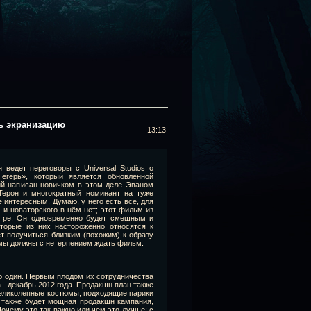
ь экранизацию
13:13
ведет переговоры с Universal Studios о
егерь», который является обновленной
ий написан новичком в этом деле Эваном
Терон и многократный номинант на туже
 интересным. Думаю, у него есть всё, для
 и новаторского в нём нет; этот фильм из
атре. Он одновременно будет смешным и
торые из них настороженно относятся к
т получиться близким (похожим) к образу
м мы должны с нетерпением ждать фильм:
р один. Первым плодом их сотрудничества
 - декабрь 2012 года. Продакшн план также
великолепные костюмы, подходящие парики
а также будет мощная продакшн кампания,
очему это так важно или чем это лучше; с