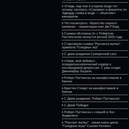
«Гляди, над чем я угорала когда-то»:
почему смотреть «Сумерки» и фанатеть по
Эдварду снова в моде — объясняет
кинокритик
Что посмотреть: «Братство черного
кинжала» - экранизация книг Дж.Р.Уорд
Съемки «Бэтмена-2» с Робертом
Паттинсоном начнутся весной 2026 года
Стартовали съемки "Рассвета жатвы" -
приквела "Голодных игр"
С днем рождения Сумеречной саги
«Умри, моя любовь»:
псевдопсихологический хоррор о
послеродовой депрессии. С ума сходит
Дженнифер Лоуренс
Роберт Паттинсон на кинофестивале в
Каннах
Кристен Стюарт на кинофестивале в
Каннах
С Днем рождения, Роберт Паттинсон!
С Днем Победы!
Роберт Паттинсон с семьёй в Лос-
Анджелесе
"Рассвет жатвы" - новая книга цикла
"Голодные игры" Сьюзен Коллинз