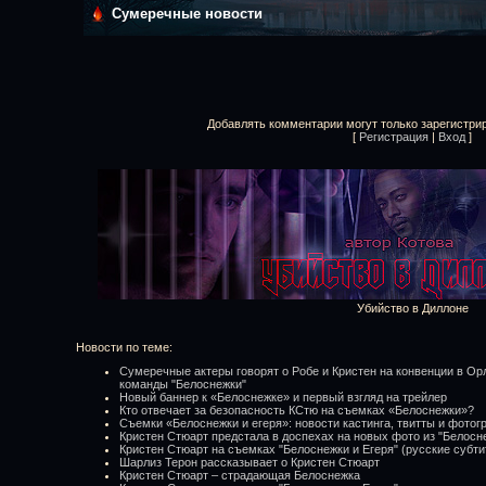
Сумеречные новости
Добавлять комментарии могут только зарегистри
[
Регистрация
|
Вход
]
Убийство в Диллоне
Новости по теме:
Сумеречные актеры говорят о Робе и Кристен на конвенции в О
команды "Белоснежки"
Новый баннер к «Белоснежке» и первый взгляд на трейлер
Кто отвечает за безопасность КСтю на съемках «Белоснежки»?
Съемки «Белоснежки и егеря»: новости кастинга, твитты и фото
Кристен Стюарт предстала в доспехах на новых фото из "Белосн
Кристен Стюарт на съемках "Белоснежки и Егеря" (русские субти
Шарлиз Терон рассказывает о Кристен Стюарт
Кристен Стюарт – страдающая Белоснежка