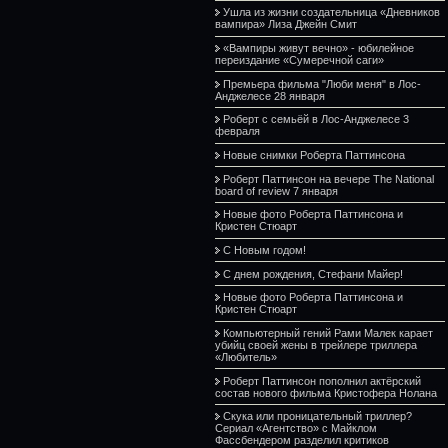
Ушла из жизни создательница «Дневников
вампира» Лиза Джейн Смит
«Вампиры живут вечно» - юбилейное
переиздание «Сумеречной саги»
Премьера фильма "Люби меня" в Лос-
Анджелесе 28 января
Роберт с семьёй в Лос-Анджелесе 3
февраля
Новые снимки Роберта Паттинсона
Роберт Паттинсон на вечере The National
board of review 7 января
Новые фото Роберта Паттинсона и
Кристен Стюарт
С Новым годом!
С днем рождения, Стефани Майер!
Новые фото Роберта Паттинсона и
Кристен Стюарт
Компьютерный гений Рами Малек карает
убийц своей жены в трейлере триллера
«Любитель»
Роберт Паттинсон пополнил актёрский
состав нового фильма Кристофера Нолана
Скука или проницательный триллер?
Сериал «Агентство» с Майклом
Фассбендером разделил критиков