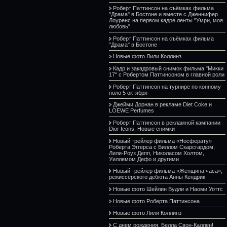
Роберт Паттинсон на съёмках фильма
"Драма" в Бостоне и вместе с Дженнифер
Лоуренс на первом кадре ленты "Умри, моя
любовь"
Роберт Паттинсон на съёмках фильма
"Драма" в Бостоне
Новые фото Лили Коллинз
Кадр и закадровый снимок фильма "Микки
17" с Робертом Паттинсоном в главной роли
Роберт Паттинсон на турнире по конному
поло 5 октября
Джейми Дорнан в рекламе Diet Coke и
LOEWE Perfumes
Роберт Паттинсон в рекламной кампании
Dior Icons. Новые снимки
Новый трейлер фильма «Носферату»
Роберта Эггерса с Биллом Скарсгардом,
Лили-Роуз Депп, Николасом Холтом,
Уиллемом Дефо и другими
Новый трейлер фильма «Женщина часа»,
режиссёрского дебюта Анны Кендрик
Новые фото Шейлин Вудли и Наоми Уоттс
Новые фото Роберта Паттинсона
Новые фото Лили Коллинз
С днем рождения, Белла Свон-Каллен!