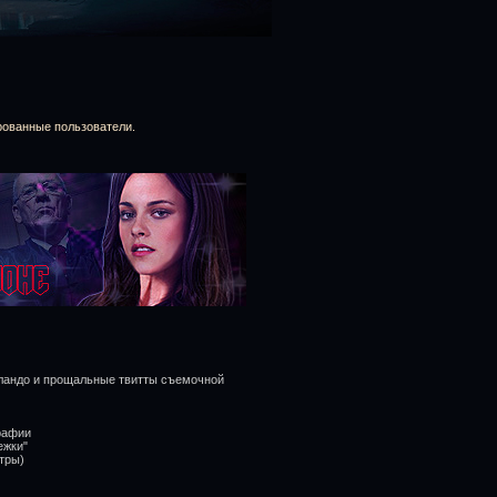
рованные пользователи.
рландо и прощальные твитты съемочной
графии
ежки"
тры)