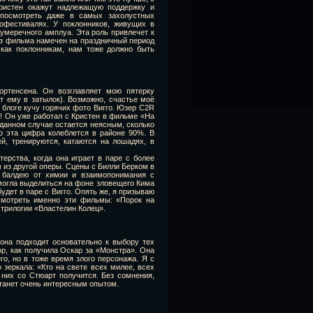
Кристен окажут надлежащую поддержку и
посмотреть даже в самых захолустных
нофестивалях. У поклонников, живущих в
умеречного амплуа. Эта роль привлечет к
лиз фильма намечен на праздничный период
 как поклонникам, нам тоже должно быть
ортенсена. Он возглавляет мою пятерку
т ему в затылок). Возможно, счастье моё
 блоге кучу горячих фото Вигго. Юзер C2R
 я! Он уже работал с Кристен в фильме «На
 данном случае остается неясным, сколько
то эта цифра колеблется в районе 90%. В
й, тренируются, катаются на лошадях, в
ерства, когда она играет в паре с более
м из другой оперы. Сцены с Билли Берком в
 балдею от химии и взаимопонимания с
могла выделиться на фоне зловещего Кима
удет в паре с Вигго. Опять же, я призываю
осмотреть именно эти фильмы: «Порок на
 трилогии «Властелин Колец».
она подходит основательно к выбору тех
ор, как получила Оскар за «Монстра». Она
о, но в тоже время злого персонажа. Я с
зеркала: «Кто на свете всех милее, всех
 них со Стюарт получится. Без сомнения,
станет очень интересным опытом.