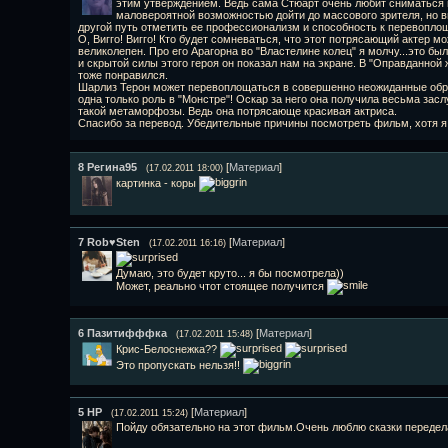
этим утверждением. Ведь сама Стюарт очень любит сниматься
маловероятной возможностью дойти до массового зрителя, но в
другой путь отметить ее профессионализм и способность к перевопло
О, Вигго! Вигго! Кто будет сомневаться, что этот потрясающий актер 
великолепен. Про его Арагорна во "Властелине колец" я молчу...это б
и скрытой силы этого героя он показал нам на экране. В "Оправданной 
тоже понравился.
Шарлиз Терон может перевоплощаться в совершенно неожиданные образ
одна только роль в "Монстре"! Оскар за него она получила весьма засл
такой метаморфозы. Ведь она потрясающе красивая актриса.
Спасибо за перевод. Убедительные причины посмотреть фильм, хотя я 
8
Регина95
[
Материал
]
(17.02.2011 18:00)
картинка - коры
7
Rob♥Sten
[
Материал
]
(17.02.2011 16:16)
Думаю, это будет круто... я бы посмотрела))
Может, реально чтот стоящее получится
6
Пазитифффка
[
Материал
]
(17.02.2011 15:48)
Крис-Белоснежка??
Это пропускать нельзя!!
5
НР
[
Материал
]
(17.02.2011 15:24)
Пойду обязательно на этот фильм.Очень люблю сказки передел