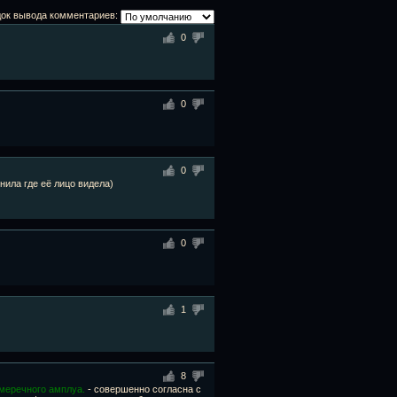
ок вывода комментариев:
0
0
0
нила где её лицо видела)
0
1
8
умеречного амплуа.
- совершенно согласна с