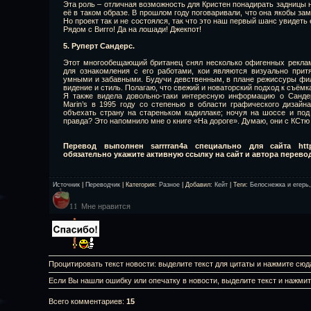
Эта роль – отличная возможность для Кристен понадирать задницы 
её в таком образе. В прошлом году поговаривали, что она якобы за
Но проект так и не состоялся, так что это наш первый шанс увидет
Рядом с Вигго! Да на лошади! Джекпот!
5. Руперт Сандерс.
Этот многообещающий британец снял несколько офигенных реклам
для ознакомления с его работами, кои являются визуально при
умными и забавными. Будучи девственным, в плане режиссуры фил
видение и стиль. Полагаю, что свежий и новаторский подход к съёмк
Я также видела довольно-таки интересную информацию о Сандер
Marin’s в 1995 году со степенью в области графического дизай
объехать страну на стареньком кадиллаке; ночуя на шоссе и под
правда? Это напомнило мне о книге «На дороге». Думаю, они с КСтю 
Перевод выполнен sarrrran4a специально для сайта http:/
обязательно укажите активную ссылку на сайт и автора перево
Источник
|
Переводчик
|
Категория
:
Разное
|
Добавил
:
Кейт
|
Теги
:
Белоснежка и егерь
Мне нравится
11
Процитировать текст новости: выделите текст для цитаты и нажмите сюд
Если Вы нашли ошибку или опечатку в новости, выделите текст и нажми
Всего комментариев
:
15