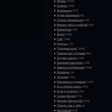
Актеры
[15562]
Галерея
[4926]
Фанфикшен
[670]
Аудио-фанфикшн
[61]
Обзоры фанфикшна
[138]
Важные даты и события
[202]
Библиотека
[369]
Видео
[4500]
Сайт
[2499]
Опросы
[172]
"Голодные игры"
[6405]
Прекрасные создания
[409]
Орудия смерти
[1769]
Академия вампиров
[1306]
Дивергент/Избранная
[3899]
Делириум
[40]
Золушка
[1242]
Красавица и чудовище
[1020]
50 оттенков серого
[2652]
Если я останусь
[263]
Сказки Диснея
[374]
Фильмы Marvel и DC
[664]
Прежде чем я уйду
[4]
Ностальгия
[202]