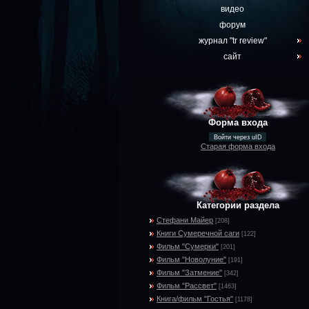
видео
форум
журнал "tr review"
сайт
Форма входа
Войти через uID
Старая форма входа
Категории раздела
Стефани Майер
[208]
Книги Сумеречной саги
[122]
Фильм "Сумерки"
[201]
Фильм "Новолуние"
[191]
Фильм "Затмение"
[342]
Фильм "Рассвет"
[1463]
Книга/фильм "Гостья"
[1178]