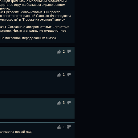
 в инди-фильмах с маленьким бюджетом и
идеть ее игру на большом экране совсем
щению.
может украсить собой фильм. Он просто
ыло просто потрясающе! Сколько благородства
жестокости" и "Пороке на экспорт" мне он
ы. Согласна с автором статьи: чего стоит
уженно. Никто и вправду не ожидал от нее
не поклонник переделанных сказок.
2
1
3
1
анные на новый лад!