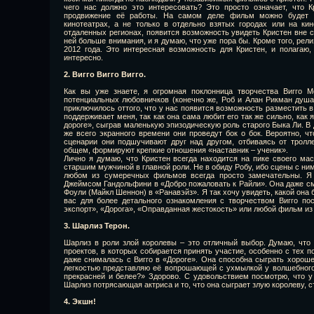
чего нас должно это интересовать? Это просто означает, что 
продвижение её работы. На самом деле фильм можно будет 
кинотеатрах, а не только в отдельно взятых городах или на ки
отдаленных регионах, появится возможность увидеть Кристен вне с
ней больше внимания, и я думаю, что уже пора бы. Кроме того, ре
2012 года. Это интересная возможность для Кристен, и полагаю,
интересно.
2. Вигго Вигго Вигго.
Как вы уже знаете, я огромная поклонница творчества Вигго М
потенциальных любовничков (конечно же, Роб и Алан Рикман душа
приключилось оттого, что у нас появится возможность разместить в
поддерживает меня, так как она сама любит его так же сильно, как
дороге», сыграв маленькую эпизодическую роль старого Быка Ли. В
же всего экранного времени они проведут бок о бок. Вероятно, ч
сценарии они подшучивают друг над другом, отбиваясь от тролле
общем, формируют крепкие отношения «наставник – ученик».
Лично я думаю, что Кристен всегда находится на пике своего маст
старшим мужчиной в главной роли. Не в обиду Робу, ибо сцены с ни
любом из сумеречных фильмов всегда просто замечательны. Я
Джеймсом Гандольфини в «Добро пожаловать к Райли». Она даже с
Фоули (Майкл Шеннон) в «Ранавэйз». Я так хочу увидеть, какой она б
вас для более детального ознакомления с творчеством Вигго п
экспорт», «Дорога», «Оправданная жестокость» или любой фильм из
3. Шарлиз Терон.
Шарлиз в роли злой королевы – это отличный выбор. Думаю, что 
проектов, в которых собирается принять участие, особенно с тех п
даже снималась с Вигго в «Дороге». Она способна сыграть хорошег
легкостью представляю её вопрошающей с ухмылкой у волшебного 
прекрасней и белее?» Здорово. С удовольствием посмотрю, что у
Шарлиз потрясающая актриса и то, что она сыграет злую королеву, 
4. Экшн!