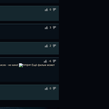
0
3
2
-6
сисек - не кино!
Ещё фильм может
0